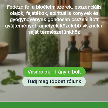
Fedezd fel a bioélelmiszerek, esszenciális
olajok, fajátékok, spirituális könyvek és
gyógynövények gondosan összeállított
gyűjteményét, amelyek közelebb visznek a
saját természetünkhöz
Vásárolok – irány a bolt
Tudj meg többet rólunk