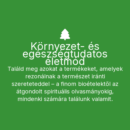
Környezet- és
egészségtudatos
életmód
Találd meg azokat a termékeket, amelyek
rezonálnak a természet iránti
szereteteddel – a finom bioételektől az
átgondolt spirituális olvasmányokig,
mindenki számára találunk valamit.