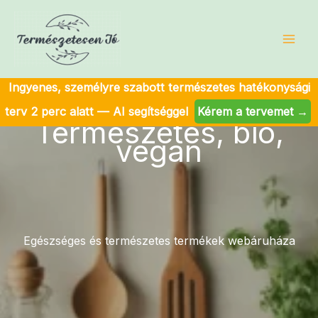
Skip
to
content
Ingyenes, személyre szabott természetes hatékonysági
terv 2 perc alatt — AI segítséggel
Kérem a tervemet →
Természetes, bio,
vegan
Egészséges és természetes termékek webáruháza