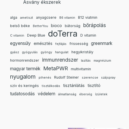
Ásvány ékszerek
alga
anyagcsere
B12 viatmin
ametiszt
B6 vitamin
bőrápolás
bioco
belső béke
bátorság
BetterYou
doTerra
Deep Blue
D vitamin
C vitamin
egyensúly
greenmark
emésztés
frissesség
fejfájás
hegyikristály
gyász
gyógyulás
gyöngy
hangulat
immunrendszer
hormonrendszer
lazítás
magnézium
MetaPWR
magyar termék
multivitamin
nyugalom
Rudolf Steiner
pihenés
szerencse
szájspray
tisztánlátás
tisztító
szív és keringés
tisztálkodás
tudatosodás
védelem
álmatlanság
éberség
ízületek