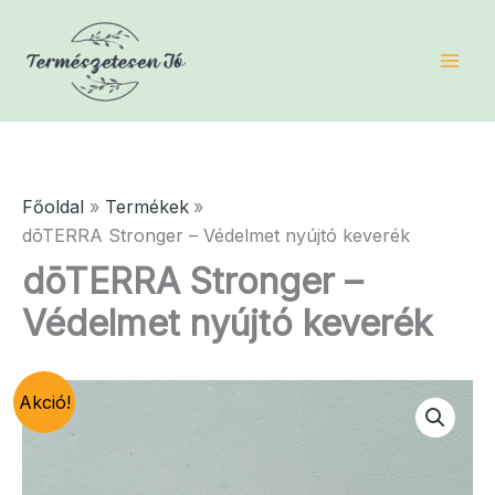
Skip
to
content
Főoldal
Termékek
dōTERRA Stronger – Védelmet nyújtó keverék
dōTERRA Stronger –
Védelmet nyújtó keverék
Akció!