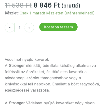
Original
Current
11 538
Ft
8 846
Ft
(bruttó)
price
price
Készlet:
Csak 1 maradt készleten (utánrendelhető)
was:
is:
11
8
dōTERRA
Kosárba teszem
-
+
538 Ft.
846 Ft.
Stronger
-
Védelmet
nyújtó
keverék
mennyiség
Védelmet nyújtó keverék
A
Stronger
élénkítő, üde illata külsőleg alkalmazva
felfrissíti az érzékeket, és tökéletes keverék a
mindennapi erőnlét támogatásához vagy a
kihívásokkal teli napokon. Emellett a bőrt ragyogóvá,
egészségessé varázsolja.
A
Stronger
Védelmet nyújtó keveréket négy olyan