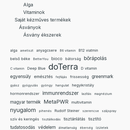
Alga
Vitaminok
Saját kézműves termékek
Ásványok
Ásvány ékszerek
alga
anyagcsere
B12 viatmin
ametiszt
B6 vitamin
bőrápolás
bioco
belső béke
bátorság
BetterYou
doTerra
Deep Blue
D vitamin
C vitamin
egyensúly
greenmark
emésztés
frissesség
fejfájás
hegyikristály
gyász
gyógyulás
gyöngy
hangulat
immunrendszer
hormonrendszer
lazítás
magnézium
MetaPWR
magyar termék
multivitamin
nyugalom
Rudolf Steiner
pihenés
szerencse
szájspray
tisztánlátás
tisztító
szív és keringés
tisztálkodás
tudatosodás
védelem
álmatlanság
éberség
ízületek