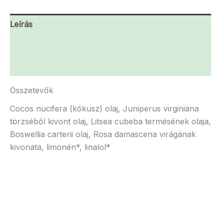
Leírás
További információk
Vélemények (0)
Összetevők
Cocos nucifera (kókusz) olaj, Juniperus virginiana
törzséből kivont olaj, Litsea cubeba termésének olaja,
Boswellia carterii olaj, Rosa damascena virágának
kivonata, limonén*, linalol*