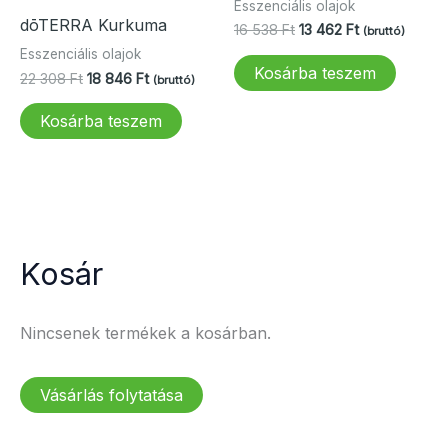
Esszenciális olajok
dōTERRA Kurkuma
Original
Current
16 538
Ft
13 462
Ft
(bruttó)
price
price
Esszenciális olajok
was:
is:
Kosárba teszem
Original
Current
22 308
Ft
18 846
Ft
(bruttó)
16
13
price
price
538 Ft.
462 Ft.
was:
is:
Kosárba teszem
22
18
308 Ft.
846 Ft.
Kosár
Nincsenek termékek a kosárban.
Vásárlás folytatása