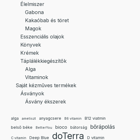
Élelmiszer
Gabona
Kakaóbab és töret
Magok
Esszenciális olajok
Könyvek
Krémek
Táplálékkiegészítők
Alga
Vitaminok
Saját kézműves termékek
Ásványok
Ásvány ékszerek
alga
anyagcsere
B12 viatmin
ametiszt
B6 vitamin
bőrápolás
bioco
belső béke
bátorság
BetterYou
doTerra
Deep Blue
D vitamin
C vitamin