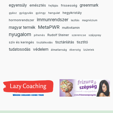
egyensúly
greenmark
emésztés
frissesség
fejfájás
hegyikristály
gyász
gyógyulás
gyöngy
hangulat
immunrendszer
hormonrendszer
lazítás
magnézium
MetaPWR
magyar termék
multivitamin
nyugalom
Rudolf Steiner
pihenés
szerencse
szájspray
tisztánlátás
tisztító
szív és keringés
tisztálkodás
tudatosodás
védelem
álmatlanság
éberség
ízületek