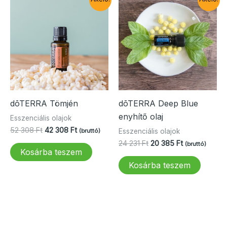
variá
van.
A
vált
a
term
vála
ki
dōTERRA Tömjén
dōTERRA Deep Blue
enyhítő olaj
Esszenciális olajok
Original
Current
52 308
Ft
42 308
Ft
Esszenciális olajok
(bruttó)
price
price
Original
Current
24 231
Ft
20 385
Ft
(bruttó)
was:
is:
Kosárba teszem
price
price
52
42
was:
is:
Kosárba teszem
308 Ft.
308 Ft.
24
20
231 Ft.
385 Ft.