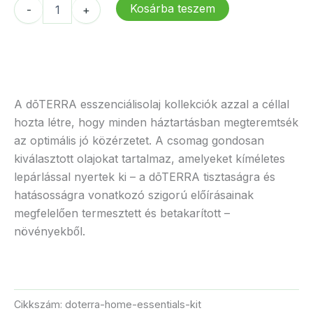
dōTERRA
Kosárba teszem
-
+
615 Ft.
846 Ft.
Otthoni
szükségletek
csomag
mennyiség
A dōTERRA esszenciálisolaj kollekciók azzal a céllal
hozta létre, hogy minden háztartásban megteremtsék
az optimális jó közérzetet. A csomag gondosan
kiválasztott olajokat tartalmaz, amelyeket kíméletes
lepárlással nyertek ki – a dōTERRA tisztaságra és
hatásosságra vonatkozó szigorú előírásainak
megfelelően termesztett és betakarított –
növényekből.
Cikkszám:
doterra-home-essentials-kit