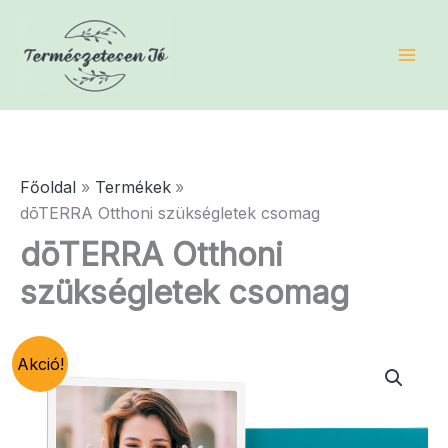
Skip
to
content
Főoldal
Termékek
dōTERRA Otthoni szükségletek csomag
dōTERRA Otthoni
szükségletek csomag
Akció!