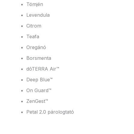
Tömjén
Levendula
Citrom
Teafa
Oregánó
Borsmenta
dōTERRA Air™
Deep Blue™
On Guard™
ZenGest™
Petal 2.0 párologtató