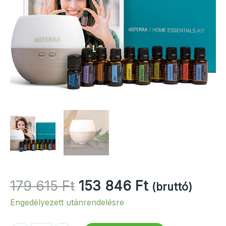
Original
Current
179 615
Ft
153 846
Ft
(bruttó)
price
price
Engedélyezett utánrendelésre
was:
is:
179
153