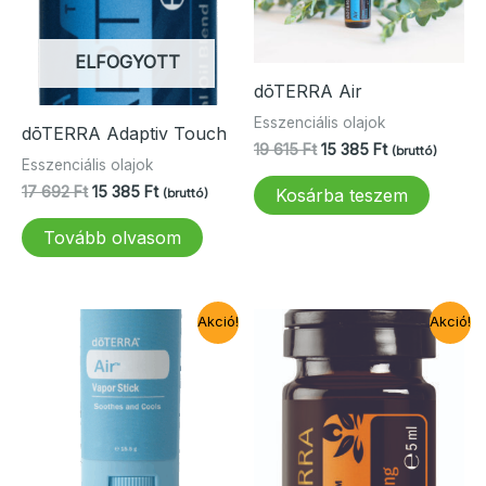
ELFOGYOTT
dōTERRA Air
Esszenciális olajok
dōTERRA Adaptiv Touch
Original
Current
19 615
Ft
15 385
Ft
(bruttó)
Esszenciális olajok
price
price
was:
is:
Original
Current
17 692
Ft
15 385
Ft
Kosárba teszem
(bruttó)
19
15
price
price
615 Ft.
385 Ft.
was:
is:
Tovább olvasom
17
15
692 Ft.
385 Ft.
Akció!
Akció!