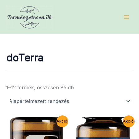
Skip
to
content
doTerra
1–12 termék, összesen 85 db
Akció!
Akció!