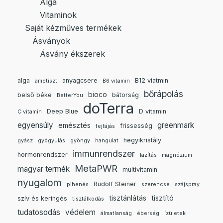
Alga
Vitaminok
Saját kézműves termékek
Ásványok
Ásvány ékszerek
alga
anyagcsere
B12 viatmin
ametiszt
B6 vitamin
bőrápolás
bioco
belső béke
bátorság
BetterYou
doTerra
Deep Blue
D vitamin
C vitamin
egyensúly
greenmark
emésztés
frissesség
fejfájás
hegyikristály
gyász
gyógyulás
gyöngy
hangulat
immunrendszer
hormonrendszer
lazítás
magnézium
MetaPWR
magyar termék
multivitamin
nyugalom
Rudolf Steiner
pihenés
szerencse
szájspray
tisztánlátás
tisztító
szív és keringés
tisztálkodás
tudatosodás
védelem
álmatlanság
éberség
ízületek