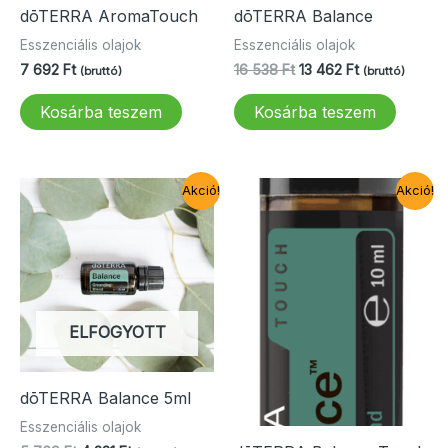
dōTERRA AromaTouch
dōTERRA Balance
Esszenciális olajok
Esszenciális olajok
Original
Current
7 692
Ft
16 538
Ft
13 462
Ft
(bruttó)
(bruttó)
price
price
was:
is:
Kosárba teszem
Kosárba teszem
16
13
538 Ft.
462 Ft.
Akció!
Akció!
ELFOGYOTT
dōTERRA Balance 5ml
Esszenciális olajok