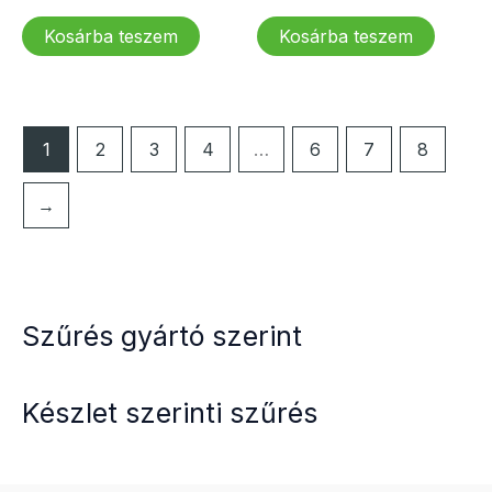
price
price
price
price
was:
is:
was:
is:
Kosárba teszem
Kosárba teszem
9
8
26
21
615 Ft.
462 Ft.
923 Ft.
154 Ft.
1
2
3
4
…
6
7
8
→
Szűrés gyártó szerint
Készlet szerinti szűrés