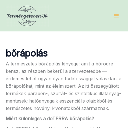
Skip
to
content
bőrápolás
A természetes bőrápolás lényege: amit a bőrödre
kensz, az részben bekerül a szervezetedbe —
érdemes tehát ugyanolyan tudatossággal választani a
bőrápolókat, mint az élelmiszert. Az itt összegyűjtött
termékek parabén-, szulfát- és szintetikus illatanyag-
mentesek; hatóanyagaik esszenciális olajokból és
természetes növényi kivonatokból származnak.
Miért különleges a doTERRA bőrápolás?