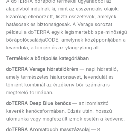
A doTERRA bőrápoló termékei ugyanabból az
alapelvből indulnak ki, mint az esszenciális olajok:
kizárólag ellenőrzött, tiszta összetevők, amelyek
hatásosak és biztonságosak. A Verage sorozat
például a doTERRA egyik legismertebb spa-minőségű
bőrápolócsaládjaCODE, amelynek középpontjában a
levendula, a tömjén és az ylang-ylang áll.
Termékek a bőrápolás kategóriában
doTERRA Verage hidratálókrém
— napi hidratáló,
amely természetes hialuronsavat, levendulát és
tömjént kombinál az érzékeny bőr számára is
megfelelő formában.
doTERRA Deep Blue kenőcs
— az izomlazító
keverék kenőcsformában. Edzés után, hosszú
ülőmunka vagy megfeszült izmok esetén a kedvenc.
doTERRA Aromatouch masszázsolaj
— 8