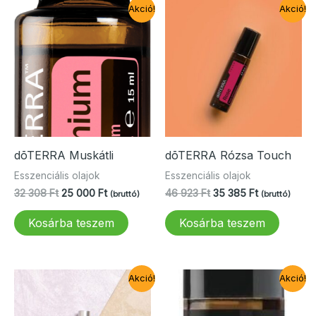
Akció!
Akció!
dōTERRA Muskátli
dōTERRA Rózsa Touch
Esszenciális olajok
Esszenciális olajok
Original
Current
Original
Current
32 308
Ft
25 000
Ft
46 923
Ft
35 385
Ft
(bruttó)
(bruttó)
price
price
price
price
was:
is:
was:
is:
Kosárba teszem
Kosárba teszem
32
25
46
35
308 Ft.
000 Ft.
923 Ft.
385 Ft.
Akció!
Akció!