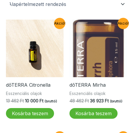
Akció!
Akció!
dōTERRA Citronella
dōTERRA Mirha
Esszenciális olajok
Esszenciális olajok
Original
Current
Original
Current
13 462
Ft
10 000
Ft
48 462
Ft
36 923
Ft
(bruttó)
(bruttó)
price
price
price
price
was:
is:
was:
is:
Kosárba teszem
Kosárba teszem
13
10
48
36
462 Ft.
000 Ft.
462 Ft.
923 Ft.