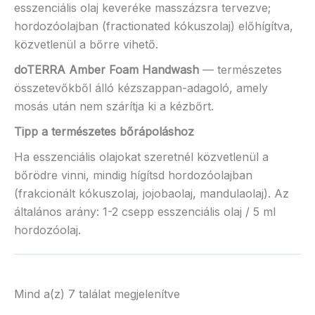
esszenciális olaj keveréke masszázsra tervezve;
hordozóolajban (fractionated kókuszolaj) előhígítva,
közvetlenül a bőrre vihető.
doTERRA Amber Foam Handwash
— természetes
összetevőkből álló kézszappan-adagoló, amely
mosás után nem szárítja ki a kézbőrt.
Tipp a természetes bőrápoláshoz
Ha esszenciális olajokat szeretnél közvetlenül a
bőrödre vinni, mindig hígítsd hordozóolajban
(frakcionált kókuszolaj, jojobaolaj, mandulaolaj). Az
általános arány: 1-2 csepp esszenciális olaj / 5 ml
hordozóolaj.
Mind a(z) 7 találat megjelenítve