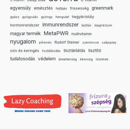
C vitamin
egyensúly
greenmark
emésztés
frissesség
fejfájás
hegyikristály
gyász
gyógyulás
gyöngy
hangulat
immunrendszer
hormonrendszer
lazítás
magnézium
MetaPWR
magyar termék
multivitamin
nyugalom
Rudolf Steiner
pihenés
szerencse
szájspray
tisztánlátás
tisztító
szív és keringés
tisztálkodás
tudatosodás
védelem
álmatlanság
éberség
ízületek