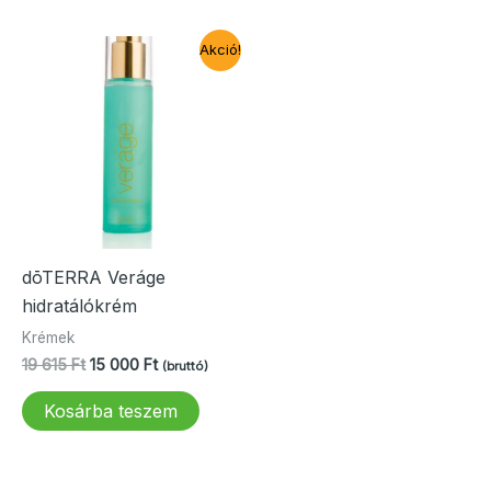
Akció!
dōTERRA Veráge
hidratálókrém
Krémek
Original
Current
19 615
Ft
15 000
Ft
(bruttó)
price
price
was:
is:
Kosárba teszem
19
15
615 Ft.
000 Ft.