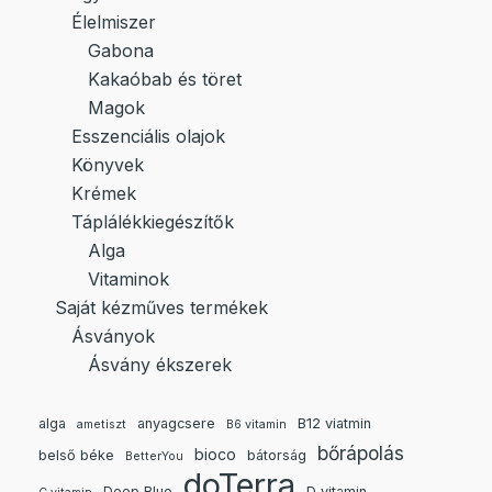
Élelmiszer
Gabona
Kakaóbab és töret
Magok
Esszenciális olajok
Könyvek
Krémek
Táplálékkiegészítők
Alga
Vitaminok
Saját kézműves termékek
Ásványok
Ásvány ékszerek
alga
anyagcsere
B12 viatmin
ametiszt
B6 vitamin
bőrápolás
bioco
belső béke
bátorság
BetterYou
doTerra
Deep Blue
D vitamin