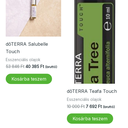
dōTERRA Salubelle
Touch
Esszenciális olajok
Original
Current
53 846
Ft
40 385
Ft
(bruttó)
price
price
was:
is:
Kosárba teszem
53
40
846 Ft.
385 Ft.
dōTERRA Teafa Touch
Esszenciális olajok
Original
Current
10 000
Ft
7 692
Ft
(bruttó)
price
price
was:
is:
Kosárba teszem
10
7
000 Ft.
692 Ft.