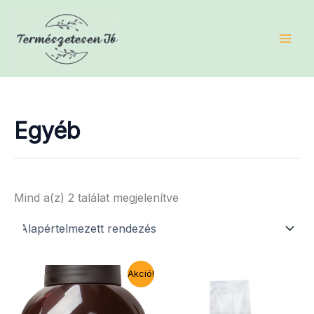
Skip
to
content
Egyéb
Mind a(z) 2 találat megjelenítve
Akció!