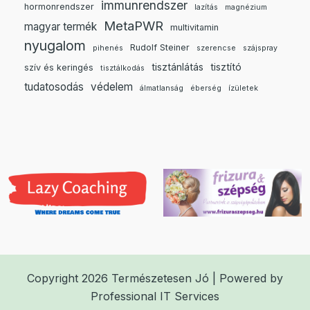
immunrendszer
hormonrendszer
lazítás
magnézium
MetaPWR
magyar termék
multivitamin
nyugalom
Rudolf Steiner
pihenés
szerencse
szájspray
tisztánlátás
tisztító
szív és keringés
tisztálkodás
tudatosodás
védelem
álmatlanság
éberség
ízületek
Copyright 2026 Természetesen Jó | Powered by
Professional IT Services