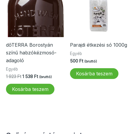
dōTERRA Borostyán
Parajdi étkezési só 1000g
színű habzókézmosó-
Egyéb
adagoló
500
Ft
(bruttó)
Egyéb
Kosárba teszem
Original
Current
1 923
Ft
1 538
Ft
(bruttó)
price
price
was:
is:
Kosárba teszem
1
1
923 Ft.
538 Ft.