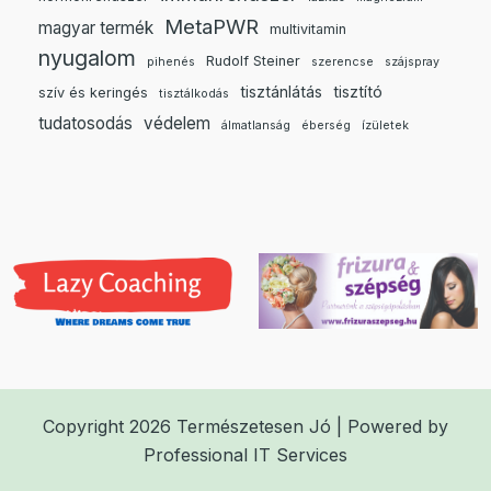
MetaPWR
magyar termék
multivitamin
nyugalom
Rudolf Steiner
pihenés
szerencse
szájspray
tisztánlátás
tisztító
szív és keringés
tisztálkodás
tudatosodás
védelem
álmatlanság
éberség
ízületek
Copyright 2026 Természetesen Jó | Powered by
Professional IT Services