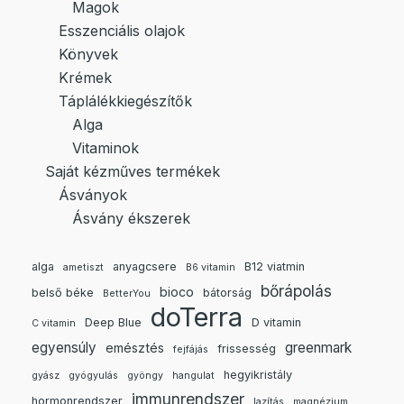
Magok
Esszenciális olajok
Könyvek
Krémek
Táplálékkiegészítők
Alga
Vitaminok
Saját kézműves termékek
Ásványok
Ásvány ékszerek
alga
anyagcsere
B12 viatmin
ametiszt
B6 vitamin
bőrápolás
bioco
belső béke
bátorság
BetterYou
doTerra
Deep Blue
D vitamin
C vitamin
egyensúly
greenmark
emésztés
frissesség
fejfájás
hegyikristály
gyász
gyógyulás
gyöngy
hangulat
immunrendszer
hormonrendszer
lazítás
magnézium