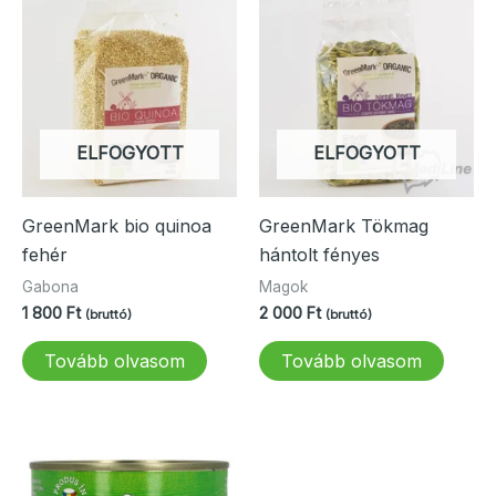
ELFOGYOTT
ELFOGYOTT
GreenMark bio quinoa
GreenMark Tökmag
fehér
hántolt fényes
Gabona
Magok
1 800
Ft
2 000
Ft
(bruttó)
(bruttó)
Tovább olvasom
Tovább olvasom