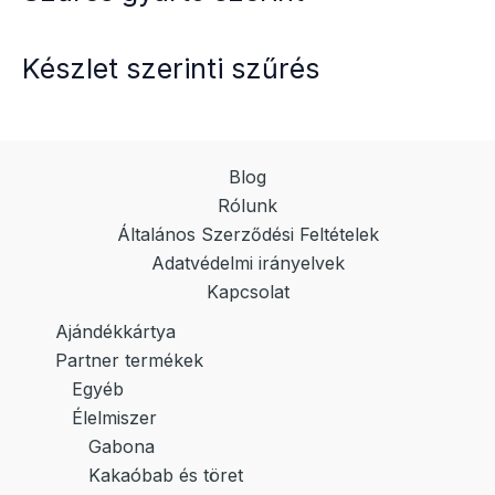
változatok
a
Készlet szerinti szűrés
termékoldalon
választhatók
ki
Blog
Rólunk
Általános Szerződési Feltételek
Adatvédelmi irányelvek
Kapcsolat
Ajándékkártya
Partner termékek
Egyéb
Élelmiszer
Gabona
Kakaóbab és töret