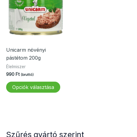
Unicarm növényi
pástétom 200g
Élelmiszer
990
Ft
(bruttó)
Ennek
Opciók választása
a
terméknek
több
variációja
van.
A
Szűrés gyártó szerint