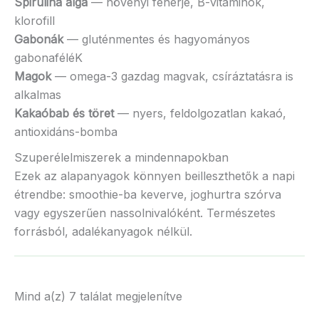
Spirulina alga
— növényi fehérje, B-vitaminok,
klorofill
Gabonák
— gluténmentes és hagyományos
gabonaféléK
Magok
— omega-3 gazdag magvak, csíráztatásra is
alkalmas
Kakaóbab és töret
— nyers, feldolgozatlan kakaó,
antioxidáns-bomba
Szuperélelmiszerek a mindennapokban
Ezek az alapanyagok könnyen beilleszthetők a napi
étrendbe: smoothie-ba keverve, joghurtra szórva
vagy egyszerűen nassolnivalóként. Természetes
forrásból, adalékanyagok nélkül.
Mind a(z) 7 találat megjelenítve