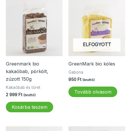
ELFOGYOTT
Greenmark bio
GreenMark bio köles
kakaóbab, pörkölt,
Gabona
zúzott 150g
950
Ft
(bruttó)
Kakaóbab és töret
Tovább olvasom
2 999
Ft
(bruttó)
Kosárba teszem