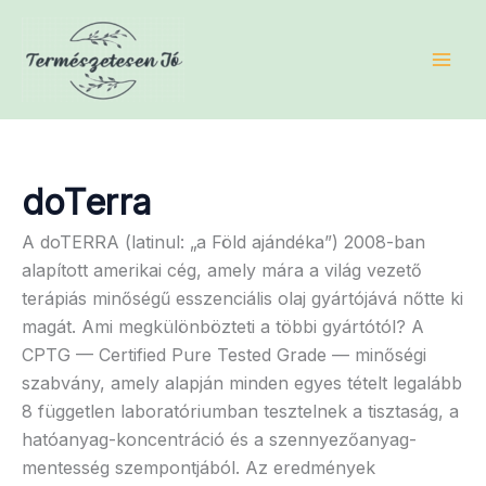
Skip
to
content
doTerra
A doTERRA (latinul: „a Föld ajándéka”) 2008-ban
alapított amerikai cég, amely mára a világ vezető
terápiás minőségű esszenciális olaj gyártójává nőtte ki
magát. Ami megkülönbözteti a többi gyártótól? A
CPTG — Certified Pure Tested Grade — minőségi
szabvány, amely alapján minden egyes tételt legalább
8 független laboratóriumban tesztelnek a tisztaság, a
hatóanyag-koncentráció és a szennyezőanyag-
mentesség szempontjából. Az eredmények