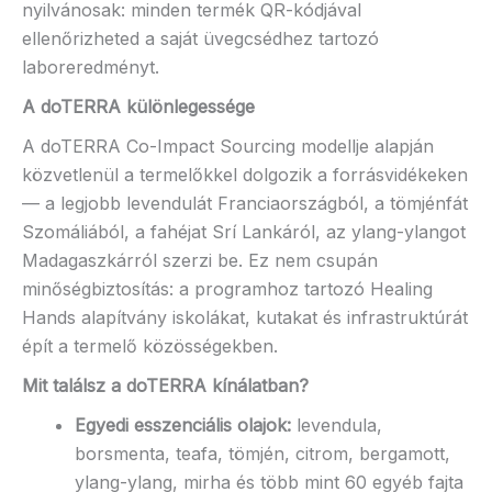
nyilvánosak: minden termék QR-kódjával
ellenőrizheted a saját üvegcsédhez tartozó
laboreredményt.
A doTERRA különlegessége
A doTERRA Co-Impact Sourcing modellje alapján
közvetlenül a termelőkkel dolgozik a forrásvidékeken
— a legjobb levendulát Franciaországból, a tömjénfát
Szomáliából, a fahéjat Srí Lankáról, az ylang-ylangot
Madagaszkárról szerzi be. Ez nem csupán
minőségbiztosítás: a programhoz tartozó Healing
Hands alapítvány iskolákat, kutakat és infrastruktúrát
épít a termelő közösségekben.
Mit találsz a doTERRA kínálatban?
Egyedi esszenciális olajok:
levendula,
borsmenta, teafa, tömjén, citrom, bergamott,
ylang-ylang, mirha és több mint 60 egyéb fajta