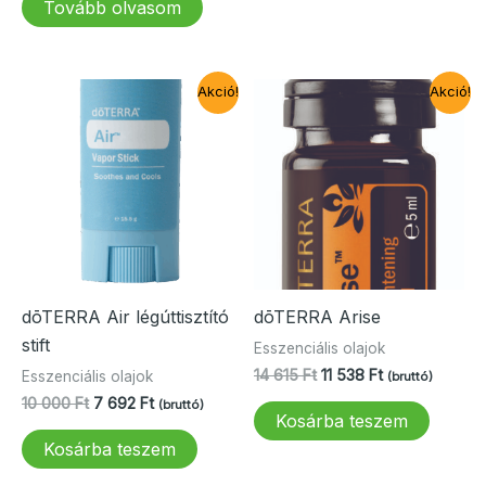
Tovább olvasom
17
15
692 Ft.
385 Ft.
Akció!
Akció!
dōTERRA Air légúttisztító
dōTERRA Arise
stift
Esszenciális olajok
Original
Current
14 615
Ft
11 538
Ft
Esszenciális olajok
(bruttó)
price
price
Original
Current
10 000
Ft
7 692
Ft
(bruttó)
was:
is:
Kosárba teszem
price
price
14
11
was:
is:
Kosárba teszem
615 Ft.
538 Ft.
10
7
000 Ft.
692 Ft.