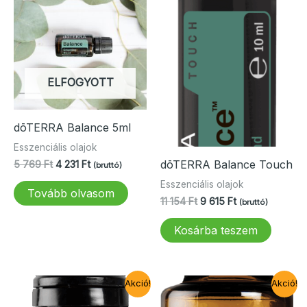
ELFOGYOTT
dōTERRA Balance 5ml
Esszenciális olajok
dōTERRA Balance Touch
Original
Current
5 769
Ft
4 231
Ft
(bruttó)
price
price
Esszenciális olajok
was:
is:
Tovább olvasom
Original
Current
5
4
11 154
Ft
9 615
Ft
(bruttó)
price
price
769 Ft.
231 Ft.
was:
is:
Kosárba teszem
11
9
154 Ft.
615 Ft.
Akció!
Akció!