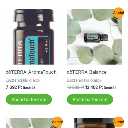
Akció!
dōTERRA AromaTouch
dōTERRA Balance
Esszenciális olajok
Esszenciális olajok
Original
Current
7 692
Ft
16 538
Ft
13 462
Ft
(bruttó)
(bruttó)
price
price
was:
is:
Kosárba teszem
Kosárba teszem
16
13
538 Ft.
462 Ft.
Akció!
Akció!