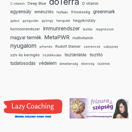
doTerra
Deep Blue
D vitamin
C vitamin
egyensúly
greenmark
emésztés
frissesség
fejfájás
hegyikristály
gyász
gyógyulás
gyöngy
hangulat
immunrendszer
hormonrendszer
lazítás
magnézium
MetaPWR
magyar termék
multivitamin
nyugalom
Rudolf Steiner
pihenés
szerencse
szájspray
tisztánlátás
tisztító
szív és keringés
tisztálkodás
tudatosodás
védelem
álmatlanság
éberség
ízületek