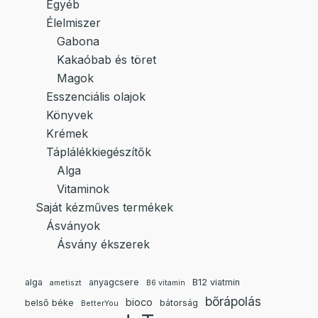
Egyéb
Élelmiszer
Gabona
Kakaóbab és töret
Magok
Esszenciális olajok
Könyvek
Krémek
Táplálékkiegészítők
Alga
Vitaminok
Saját kézműves termékek
Ásványok
Ásvány ékszerek
alga
anyagcsere
B12 viatmin
ametiszt
B6 vitamin
bőrápolás
bioco
belső béke
bátorság
BetterYou