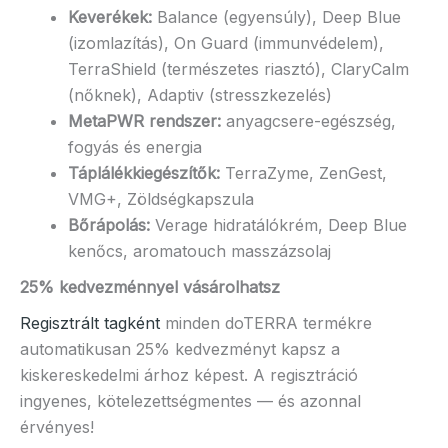
Keverékek:
Balance (egyensúly), Deep Blue
(izomlazítás), On Guard (immunvédelem),
TerraShield (természetes riasztó), ClaryCalm
(nőknek), Adaptiv (stresszkezelés)
MetaPWR rendszer:
anyagcsere-egészség,
fogyás és energia
Táplálékkiegészítők:
TerraZyme, ZenGest,
VMG+, Zöldségkapszula
Bőrápolás:
Verage hidratálókrém, Deep Blue
kenőcs, aromatouch masszázsolaj
25% kedvezménnyel vásárolhatsz
Regisztrált tagként
minden doTERRA termékre
automatikusan 25% kedvezményt kapsz a
kiskereskedelmi árhoz képest. A regisztráció
ingyenes, kötelezettségmentes — és azonnal
érvényes!