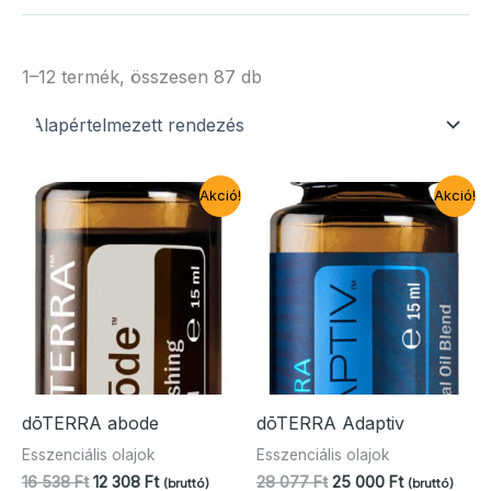
1–12 termék, összesen 87 db
Akció!
Akció!
dōTERRA abode
dōTERRA Adaptiv
Esszenciális olajok
Esszenciális olajok
Original
Current
Original
Current
16 538
Ft
12 308
Ft
28 077
Ft
25 000
Ft
(bruttó)
(bruttó)