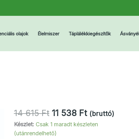
nciális olajok
Élelmiszer
Táplálékkiegészítők
Ásványé
Original
Current
14 615
Ft
11 538
Ft
(bruttó)
price
price
Készlet:
Csak 1 maradt készleten
was:
is:
(utánrendelhető)