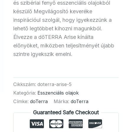
és szibériai fenyő esszenciális olajokból
készülő Megvilágosító keveréke
inspirációul szolgál, hogy igyekezzünk a
lehető legtöbbet kihozni magunkból.
Élvezze a dōTERRA Arise kínálta
előnyöket, miközben teljesítményét újabb
szintre igyekszik emelni.
Cikkszám:
doterra-arise-5
Kategória:
Esszenciális olajok
Címke:
doTerra
Márka:
doTerra
Guaranteed Safe Checkout