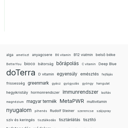
alga
anyagcsere
B12 viatmin
belső béke
ametiszt
B6 vitamin
bőrápolás
bioco
bátorság
Deep Blue
BetterYou
C vitamin
doTerra
egyensúly
emésztés
D vitamin
fejfájás
greenmark
frissesség
gyász
gyógyulás
gyöngy
hangulat
immunrendszer
hegyikristály
hormonrendszer
lazítás
MetaPWR
magyar termék
multivitamin
magnézium
nyugalom
Rudolf Steiner
pihenés
szerencse
szájspray
tisztánlátás
tisztító
szív és keringés
tisztálkodás