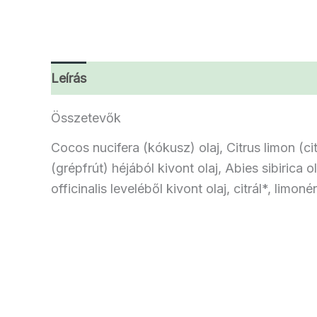
Leírás
További információk
Vélemények 
Összetevők
Cocos nucifera (kókusz) olaj, Citrus limon (cit
(grépfrút) héjából kivont olaj, Abies sibirica
officinalis leveléből kivont olaj, citrál*, limoné