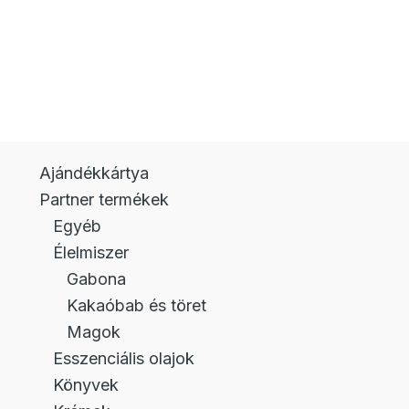
több
variációja
van.
A
változatok
a
Ajándékkártya
termékoldalon
Partner termékek
választhatók
Egyéb
ki
Élelmiszer
Gabona
Kakaóbab és töret
Magok
Esszenciális olajok
Könyvek