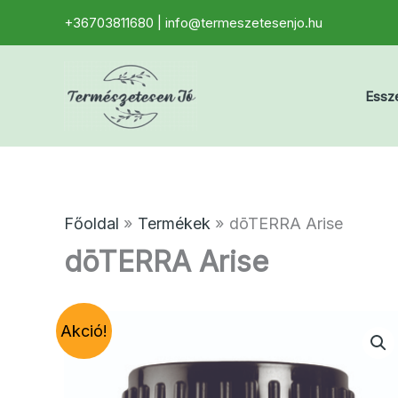
Skip
+36703811680 | info@termeszetesenjo.hu
to
content
Essze
Főoldal
Termékek
dōTERRA Arise
dōTERRA Arise
Akció!