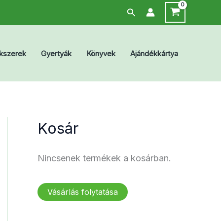
Search
kszerek
Gyertyák
Könyvek
Ajándékkártya
Kosár
Nincsenek termékek a kosárban.
Vásárlás folytatása