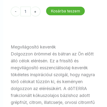
14
11
615 Ft.
538 Ft.
dōTERRA
Kosárba teszem
-
+
Arise
mennyiség
Megvilágosító keverék
Dolgozzon örömmel és bátran az Ön előtt
álló célok elérésén. Ez a frissítő és
megvilágosító esszenciálisolaj-keverék
tökéletes inspirációul szolgál, hogy nagyra
törő célokat tűzzön ki, és keményen
dolgozzon az elérésükért. A dōTERRA
frakcionált kókuszolajos bázishoz adott
grépfrút, citrom, illatcserje, orvosi citromfű