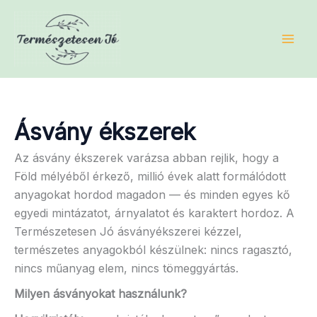
Skip
to
content
Ásvány ékszerek
Az ásvány ékszerek varázsa abban rejlik, hogy a
Föld mélyéből érkező, millió évek alatt formálódott
anyagokat hordod magadon — és minden egyes kő
egyedi mintázatot, árnyalatot és karaktert hordoz. A
Természetesen Jó ásványékszerei kézzel,
természetes anyagokból készülnek: nincs ragasztó,
nincs műanyag elem, nincs tömeggyártás.
Milyen ásványokat használunk?