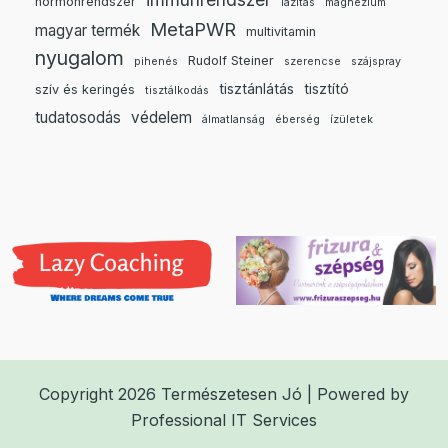
hormonrendszer
lazítás
magnézium
MetaPWR
magyar termék
multivitamin
nyugalom
Rudolf Steiner
pihenés
szerencse
szájspray
tisztánlátás
tisztító
szív és keringés
tisztálkodás
tudatosodás
védelem
álmatlanság
éberség
ízületek
Copyright 2026 Természetesen Jó | Powered by
Professional IT Services