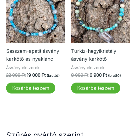
Sasszem-apatit ásvány
Türkiz-hegyikristály
karkötő és nyaklánc
ásvány karkötő
Ásvány ékszerek
Ásvány ékszerek
Original
Current
Original
Current
22 000
Ft
19 000
Ft
8 000
Ft
6 900
Ft
(bruttó)
(bruttó)
price
price
price
price
was:
is:
was:
is:
Kosárba teszem
Kosárba teszem
22
19
8
6
000 Ft.
000 Ft.
000 Ft.
900 Ft.
Szűrés gyártó szerint