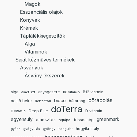
Magok
Esszenciális olajok
Könyvek
Krémek
Táplálékkiegészítők
Alga
Vitaminok
Saját kézműves termékek
Ásványok
Ásvány ékszerek
alga
anyagcsere
B12 viatmin
ametiszt
B6 vitamin
bőrápolás
bioco
belső béke
bátorság
BetterYou
doTerra
Deep Blue
D vitamin
C vitamin
egyensúly
greenmark
emésztés
frissesség
fejfájás
hegyikristály
gyász
gyógyulás
gyöngy
hangulat
immunrendszer