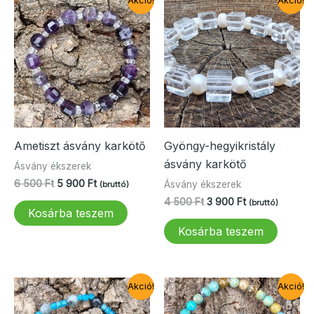
Akció!
Akció!
Ametiszt ásvány karkötő
Gyöngy-hegyikristály
ásvány karkötő
Ásvány ékszerek
Original
Current
6 500
Ft
5 900
Ft
Ásvány ékszerek
(bruttó)
price
price
Original
Current
4 500
Ft
3 900
Ft
(bruttó)
was:
is:
Kosárba teszem
price
price
6
5
was:
is:
Kosárba teszem
500 Ft.
900 Ft.
4
3
500 Ft.
900 Ft.
Akció!
Akció!