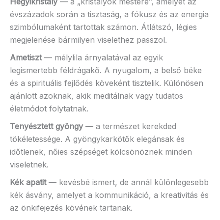
Hegyikristály
— a „kristályok mestere”, amelyet az
évszázadok során a tisztaság, a fókusz és az energia
szimbólumaként tartottak számon. Átlátszó, légies
megjelenése bármilyen viselethez passzol.
Ametiszt
— mélylila árnyalatával az egyik
legismertebb féldrágakő. A nyugalom, a belső béke
és a spirituális fejlődés köveként tisztelik. Különösen
ajánlott azoknak, akik meditálnak vagy tudatos
életmódot folytatnak.
Tenyésztett gyöngy
— a természet kerekded
tökéletessége. A gyöngykarkötők elegánsak és
időtlenek, nőies szépséget kölcsönöznek minden
viseletnek.
Kék apatit
— kevésbé ismert, de annál különlegesebb
kék ásvány, amelyet a kommunikáció, a kreativitás és
az önkifejezés kövének tartanak.