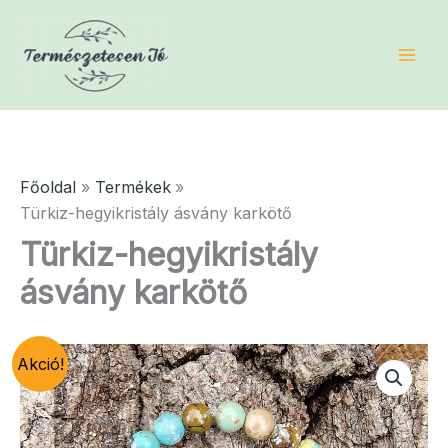
Skip
to
content
Főoldal
Termékek
Türkiz-hegyikristály ásvány karkötő
Türkiz-hegyikristály
ásvány karkötő
Akció!