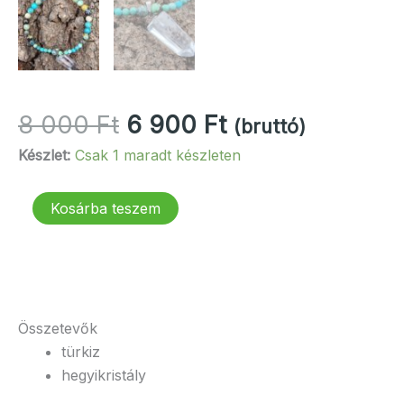
Original
Current
8 000
Ft
6 900
Ft
(bruttó)
price
price
Készlet:
Csak 1 maradt készleten
was:
is:
8
6
Türkiz-
Kosárba teszem
000 Ft.
900 Ft.
hegyikristály
ásvány
karkötő
mennyiség
Összetevők
türkiz
hegyikristály