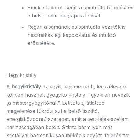
Emeli a tudatot, segíti a spirituális fejlődést és
a belső béke megtapasztalását.
Régen a sámánok és spirituális vezetők is
használták égi kapcsolatra és intuíció
erősítésére.
Hegyikristály
A
hegyikristály
az egyik legismertebb, legszélesebb
körben használt gyógyító kristály – gyakran nevezik
„a mestergyógyítónak”. Letisztult, átlátszó
megjelenése tükrözi azt a belső tisztító,
energiaközpontú szerepet, amit a test-lélek-szellem
hármasságában betölt. Szinte bármilyen más
kristállyal harmonikusan működik együtt, felerősítve