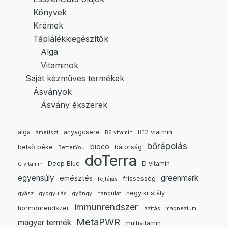
Könyvek
Krémek
Táplálékkiegészítők
Alga
Vitaminok
Saját kézműves termékek
Ásványok
Ásvány ékszerek
alga
anyagcsere
B12 viatmin
ametiszt
B6 vitamin
bőrápolás
bioco
belső béke
bátorság
BetterYou
doTerra
Deep Blue
D vitamin
C vitamin
egyensúly
greenmark
emésztés
frissesség
fejfájás
hegyikristály
gyász
gyógyulás
gyöngy
hangulat
immunrendszer
hormonrendszer
lazítás
magnézium
MetaPWR
magyar termék
multivitamin