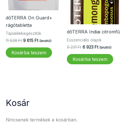
dōTERRA On Guard+
rágótabletta
dōTERRA Indiai citromfű
Táplálékkiegészítők
Esszenciális olajok
Original
Current
11 538
Ft
9 615
Ft
(bruttó)
price
price
Original
Current
9 231
Ft
6 923
Ft
(bruttó)
was:
is:
price
price
Kosárba teszem
11
9
was:
is:
Kosárba teszem
538 Ft.
615 Ft.
9
6
231 Ft.
923 Ft.
Kosár
Nincsenek termékek a kosárban.