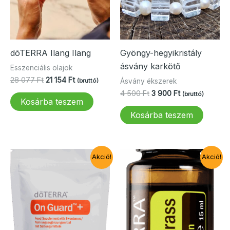
dōTERRA Ilang Ilang
Gyöngy-hegyikristály
ásvány karkötő
Esszenciális olajok
Original
Current
28 077
Ft
21 154
Ft
Ásvány ékszerek
(bruttó)
price
price
Original
Current
4 500
Ft
3 900
Ft
(bruttó)
was:
is:
Kosárba teszem
price
price
28
21
was:
is:
Kosárba teszem
077 Ft.
154 Ft.
4
3
500 Ft.
900 Ft.
Akció!
Akció!