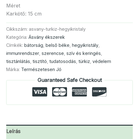
Méret
Karkötő: 15 cm
Cikkszám:
asvany-turkiz-hegyikristaly
Kategória:
Ásvány ékszerek
Címkék:
bátorság
,
belső béke
,
hegyikristály
,
immunrendszer
,
szerencse
,
szív és keringés
,
tisztánlátás
,
tisztító
,
tudatosodás
,
türkiz
,
védelem
Márka:
Természetesen Jó
Guaranteed Safe Checkout
Leírás