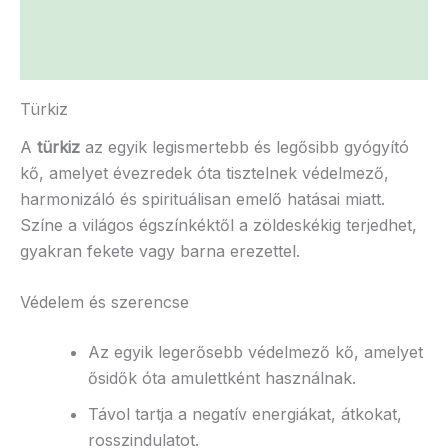
További információk
Vélemények (0)
Türkiz
A
türkiz
az egyik legismertebb és legősibb gyógyító
kő, amelyet évezredek óta tisztelnek védelmező,
harmonizáló és spirituálisan emelő hatásai miatt.
Színe a világos égszínkéktől a zöldeskékig terjedhet,
gyakran fekete vagy barna erezettel.
Védelem és szerencse
Az egyik legerősebb védelmező kő, amelyet
ősidők óta amulettként használnak.
Távol tartja a negatív energiákat, átkokat,
rosszindulatot.