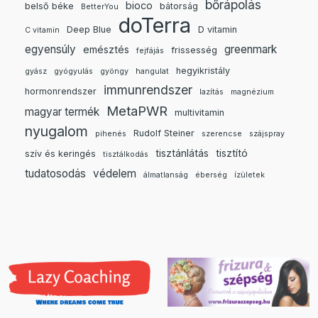
bőrápolás
bioco
belső béke
bátorság
BetterYou
doTerra
Deep Blue
D vitamin
C vitamin
egyensúly
greenmark
emésztés
frissesség
fejfájás
hegyikristály
gyász
gyógyulás
gyöngy
hangulat
immunrendszer
hormonrendszer
lazítás
magnézium
MetaPWR
magyar termék
multivitamin
nyugalom
Rudolf Steiner
pihenés
szerencse
szájspray
tisztánlátás
tisztító
szív és keringés
tisztálkodás
tudatosodás
védelem
álmatlanság
éberség
ízületek