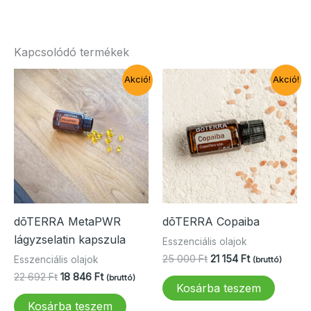
Kapcsolódó termékek
Akció!
Akció!
dōTERRA MetaPWR
dōTERRA Copaiba
lágyzselatin kapszula
Esszenciális olajok
Original
Current
25 000
Ft
21 154
Ft
Esszenciális olajok
(bruttó)
price
price
Original
Current
22 692
Ft
18 846
Ft
(bruttó)
was:
is:
Kosárba teszem
price
price
25
21
was:
is:
Kosárba teszem
000 Ft.
154 Ft.