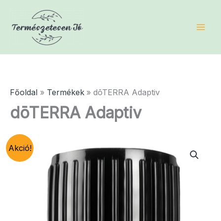
Skip
to
content
Főoldal
Termékek
dōTERRA Adaptiv
dōTERRA Adaptiv
Akció!