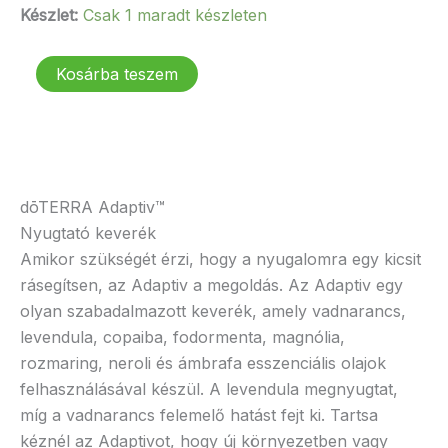
price
price
Készlet:
Csak 1 maradt készleten
was:
is:
28
25
dōTERRA
Kosárba teszem
077 Ft.
000 Ft.
Adaptiv
mennyiség
dōTERRA Adaptiv™
Nyugtató keverék
Amikor szükségét érzi, hogy a nyugalomra egy kicsit
rásegítsen, az Adaptiv a megoldás. Az Adaptiv egy
olyan szabadalmazott keverék, amely vadnarancs,
levendula, copaiba, fodormenta, magnólia,
rozmaring, neroli és ámbrafa esszenciális olajok
felhasználásával készül. A levendula megnyugtat,
míg a vadnarancs felemelő hatást fejt ki. Tartsa
kéznél az Adaptivot, hogy új környezetben vagy