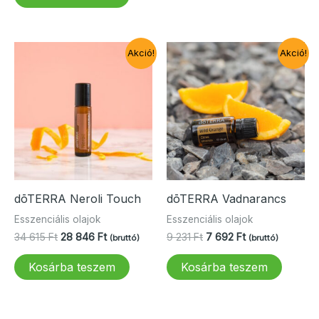
22
18
692 Ft.
846 Ft.
Akció!
Akció!
dōTERRA Neroli Touch
dōTERRA Vadnarancs
Esszenciális olajok
Esszenciális olajok
Original
Current
Original
Current
34 615
Ft
28 846
Ft
9 231
Ft
7 692
Ft
(bruttó)
(bruttó)
price
price
price
price
was:
is:
was:
is:
Kosárba teszem
Kosárba teszem
34
28
9
7
615 Ft.
846 Ft.
231 Ft.
692 Ft.