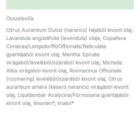
Vélemények (0)
Összetevők
Citrus Aurantium Dulcis (narancs) héjából kivont olaj,
Lavandula angustifolia (levendula) olaja, Copaifera
Coriacea/Langsdorffii/Officinalis/Reticulata
gyantájából kivont olaj, Mentha Spicata
virágából/leveléből/szárából kivont olaj, Michelia
Alba virágából kivont olaj, Rosmarinus Officinalis
(rozmaring) leveléből/szárából kivont olaj, Citrus
aurantium amara (keserű narancs) virágából kivont
olaj, Liquidambar Acalycina/Formosana gyantájából
kivont olaj, limonén*, linalol*