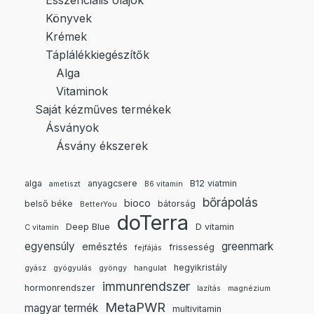
Esszenciális olajok
Könyvek
Krémek
Táplálékkiegészítők
Alga
Vitaminok
Saját kézműves termékek
Ásványok
Ásvány ékszerek
alga
anyagcsere
B12 viatmin
ametiszt
B6 vitamin
bőrápolás
bioco
belső béke
bátorság
BetterYou
doTerra
Deep Blue
D vitamin
C vitamin
egyensúly
greenmark
emésztés
frissesség
fejfájás
hegyikristály
gyász
gyógyulás
gyöngy
hangulat
immunrendszer
hormonrendszer
lazítás
magnézium
MetaPWR
magyar termék
multivitamin