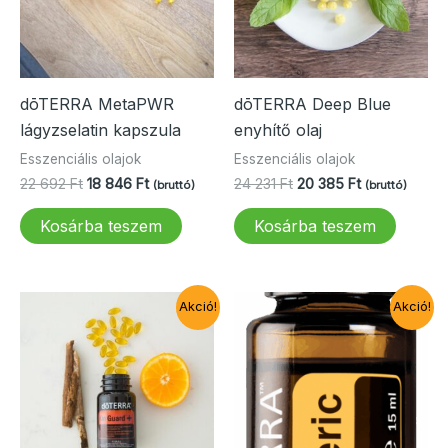
dōTERRA MetaPWR
dōTERRA Deep Blue
lágyzselatin kapszula
enyhítő olaj
Esszenciális olajok
Esszenciális olajok
Original
Current
Original
Current
22 692
Ft
18 846
Ft
24 231
Ft
20 385
Ft
(bruttó)
(bruttó)
price
price
price
price
was:
is:
was:
is:
Kosárba teszem
Kosárba teszem
22
18
24
20
692 Ft.
846 Ft.
231 Ft.
385 Ft.
Akció!
Akció!