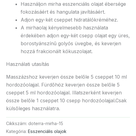
Használjon mirha esszenciális olajat ébersége
fokozásáért és hangulata javításáért.
Adjon egy-két cseppet hidratálókréméhez.
A mirhaolaj kényelmesebb használata
érdekében adjon egy-két csepp olajat egy üres,
borostyánszínű golyós üvegbe, és keverjen
hozzá frakcionált kókuszolajat.
Használati utasítás
Masszázshoz keverjen össze belőle 5 cseppet 10 ml
hordozóolajjal. Fürdőhöz keverjen össze belőle 5
cseppet 5 ml hordozóolajjal. Illatszerként keverjen
össze belőle 1 cseppet 10 csepp hordozóolajjal.Csak
külsőleges használatra.
Cikkszám:
doterra-mirha-15
Kategória:
Esszenciális olajok