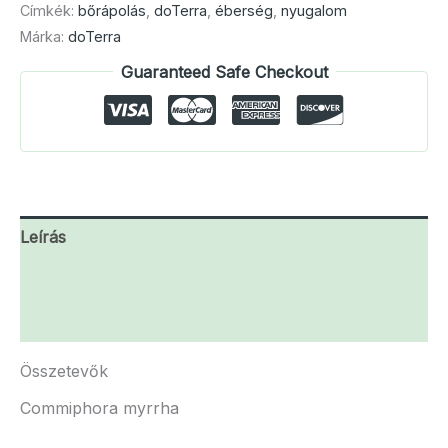
Címkék:
bőrápolás
,
doTerra
,
éberség
,
nyugalom
Márka:
doTerra
Guaranteed Safe Checkout
Leírás
További információk
Vélemények (0)
Összetevők
Commiphora myrrha