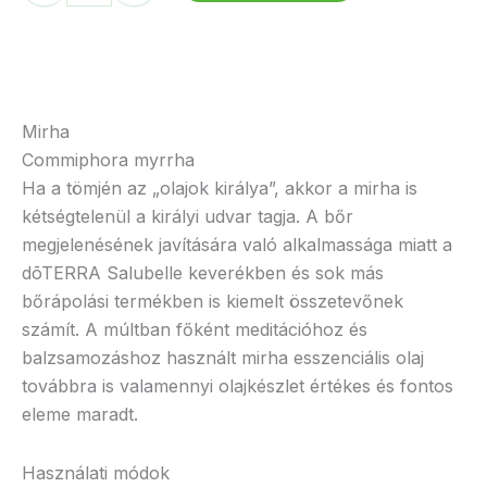
mennyiség
Mirha
Commiphora myrrha
Ha a tömjén az „olajok királya”, akkor a mirha is
kétségtelenül a királyi udvar tagja. A bőr
megjelenésének javítására való alkalmassága miatt a
dōTERRA Salubelle keverékben és sok más
bőrápolási termékben is kiemelt összetevőnek
számít. A múltban főként meditációhoz és
balzsamozáshoz használt mirha esszenciális olaj
továbbra is valamennyi olajkészlet értékes és fontos
eleme maradt.
Használati módok