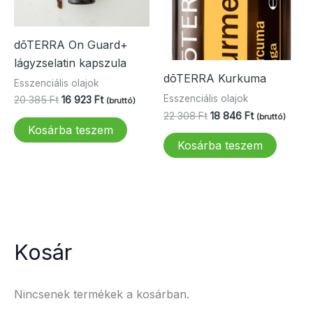
dōTERRA On Guard+
lágyzselatin kapszula
dōTERRA Kurkuma
Esszenciális olajok
Esszenciális olajok
Original
Current
20 385
Ft
16 923
Ft
(bruttó)
price
price
Original
Current
22 308
Ft
18 846
Ft
(bruttó)
was:
is:
price
price
Kosárba teszem
20
16
was:
is:
Kosárba teszem
385 Ft.
923 Ft.
22
18
308 Ft.
846 Ft.
Kosár
Nincsenek termékek a kosárban.