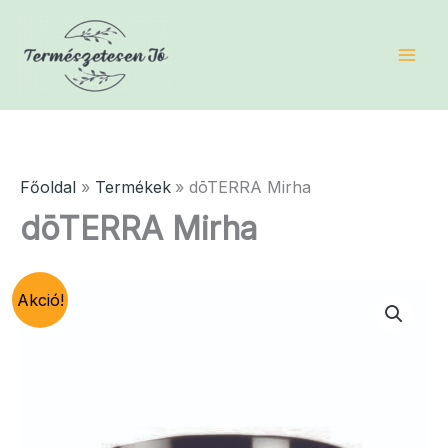
Skip
to
content
Főoldal
Termékek
dōTERRA Mirha
dōTERRA Mirha
Akció!