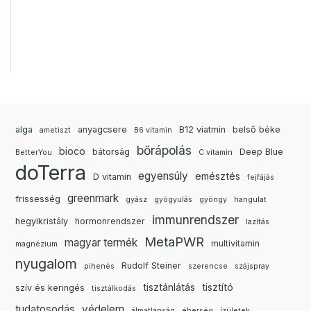
alga
anyagcsere
B12 viatmin
belső béke
ametiszt
B6 vitamin
bőrápolás
bioco
bátorság
Deep Blue
BetterYou
C vitamin
doTerra
egyensúly
emésztés
D vitamin
fejfájás
greenmark
frissesség
gyász
gyógyulás
gyöngy
hangulat
immunrendszer
hegyikristály
hormonrendszer
lazítás
MetaPWR
magyar termék
multivitamin
magnézium
nyugalom
Rudolf Steiner
pihenés
szerencse
szájspray
tisztánlátás
tisztító
szív és keringés
tisztálkodás
tudatosodás
védelem
álmatlanság
éberség
ízületek