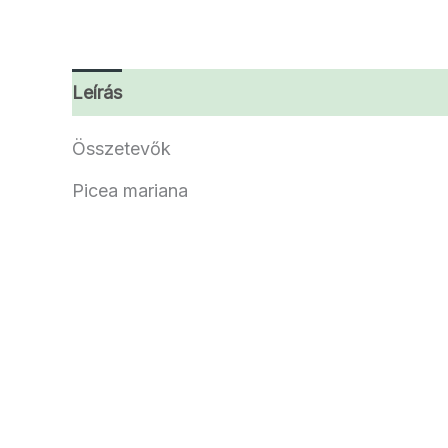
Leírás
További információk
Vélemények 
Összetevők
Picea mariana