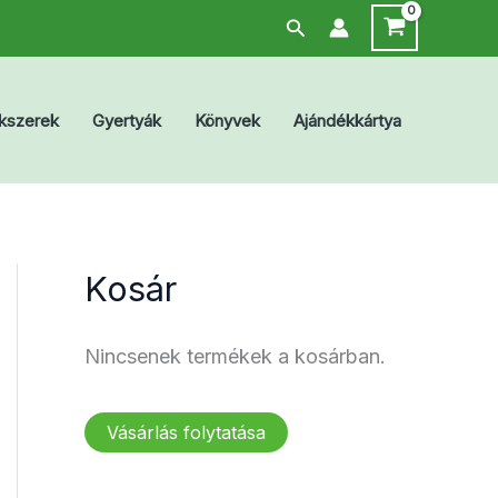
Search
kszerek
Gyertyák
Könyvek
Ajándékkártya
Kosár
Nincsenek termékek a kosárban.
Vásárlás folytatása