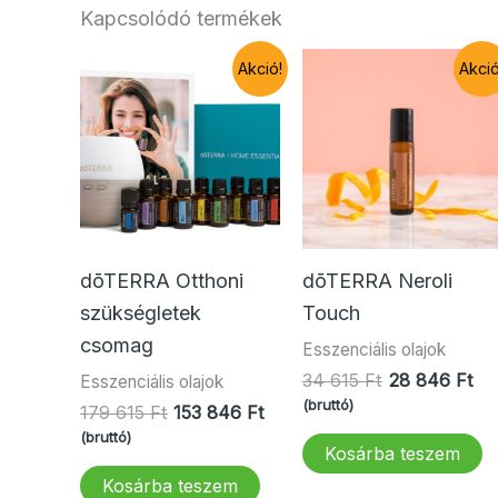
Kapcsolódó termékek
Akció!
Akció
dōTERRA Otthoni
dōTERRA Neroli
szükségletek
Touch
csomag
Esszenciális olajok
Original
Cu
34 615
Ft
28 846
Ft
Esszenciális olajok
price
pri
(bruttó)
Original
Current
179 615
Ft
153 846
Ft
was:
is:
price
price
(bruttó)
34
28
Kosárba teszem
was:
is:
615 Ft.
84
179
153
Kosárba teszem