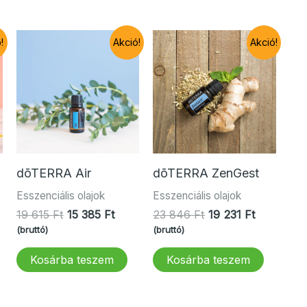
!
Akció!
Akció!
dōTERRA Air
dōTERRA ZenGest
Esszenciális olajok
Esszenciális olajok
Original
Current
Original
Current
19 615
Ft
15 385
Ft
23 846
Ft
19 231
Ft
price
price
price
price
(bruttó)
(bruttó)
rrent
was:
is:
was:
is:
ce
19
15
23
19
Kosárba teszem
Kosárba teszem
615 Ft.
385 Ft.
846 Ft.
231 Ft.
6 Ft.