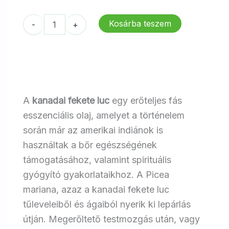
13
11
462 Ft.
538 Ft.
dōTERRA
Kosárba teszem
-
+
Kanadai
fekete
luc
mennyiség
A
kanadai fekete luc
egy erőteljes fás
esszenciális olaj, amelyet a történelem
során már az amerikai indiánok is
használtak a bőr egészségének
támogatásához, valamint spirituális
gyógyító gyakorlataikhoz. A Picea
mariana, azaz a kanadai fekete luc
tűleveleiből és ágaiból nyerik ki lepárlás
útján. Megerőltető testmozgás után, vagy