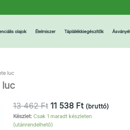
nciális olajok
Élelmiszer
Táplálékkiegészítők
Ásványé
te luc
 luc
Original
Current
13 462
Ft
11 538
Ft
(bruttó)
price
price
Készlet:
Csak 1 maradt készleten
was:
is:
(utánrendelhető)