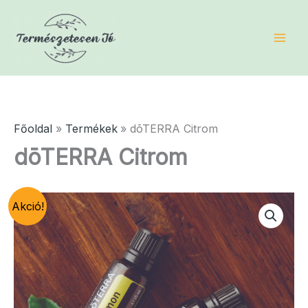
Skip
to
content
Főoldal
Termékek
dōTERRA Citrom
dōTERRA Citrom
Akció!