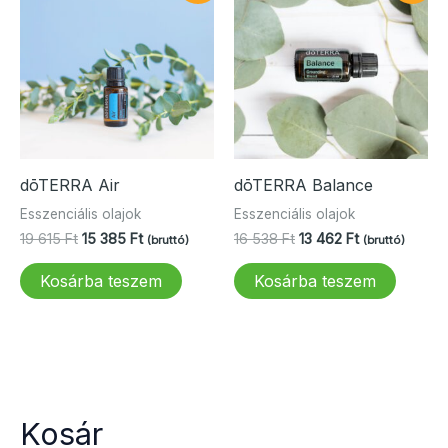
dōTERRA Air
dōTERRA Balance
Esszenciális olajok
Esszenciális olajok
Original
Current
Original
Current
19 615
Ft
15 385
Ft
16 538
Ft
13 462
Ft
(bruttó)
(bruttó)
price
price
price
price
was:
is:
was:
is:
Kosárba teszem
Kosárba teszem
19
15
16
13
615 Ft.
385 Ft.
538 Ft.
462 Ft.
Kosár