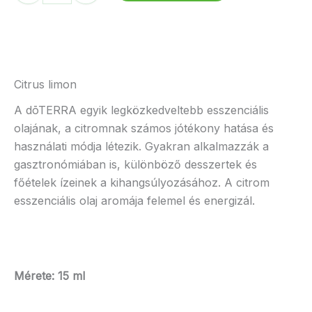
mennyiség
Citrus limon
A dōTERRA egyik legközkedveltebb esszenciális
olajának, a citromnak számos jótékony hatása és
használati módja létezik. Gyakran alkalmazzák a
gasztronómiában is, különböző desszertek és
főételek ízeinek a kihangsúlyozásához. A citrom
esszenciális olaj aromája felemel és energizál.
Mérete: 15 ml