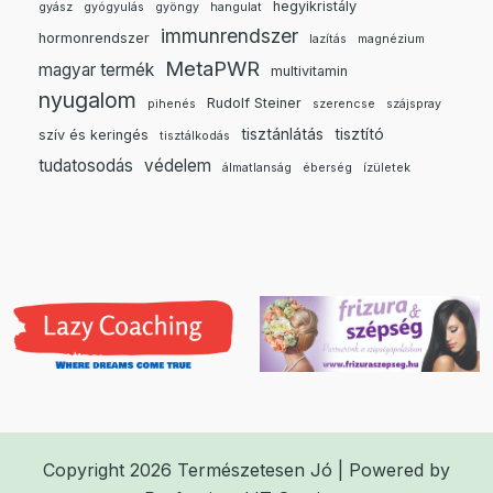
hegyikristály
gyász
gyógyulás
gyöngy
hangulat
immunrendszer
hormonrendszer
lazítás
magnézium
MetaPWR
magyar termék
multivitamin
nyugalom
Rudolf Steiner
pihenés
szerencse
szájspray
tisztánlátás
tisztító
szív és keringés
tisztálkodás
tudatosodás
védelem
álmatlanság
éberség
ízületek
Copyright 2026 Természetesen Jó | Powered by