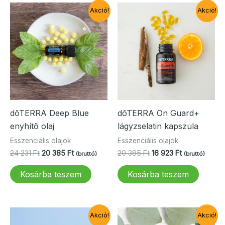
Akció!
Akció!
dōTERRA Deep Blue
dōTERRA On Guard+
enyhítő olaj
lágyzselatin kapszula
Esszenciális olajok
Esszenciális olajok
Original
Current
Original
Current
24 231
Ft
20 385
Ft
20 385
Ft
16 923
Ft
(bruttó)
(bruttó)
price
price
price
price
was:
is:
was:
is:
Kosárba teszem
Kosárba teszem
24
20
20
16
231 Ft.
385 Ft.
385 Ft.
923 Ft.
Akció!
Akció!