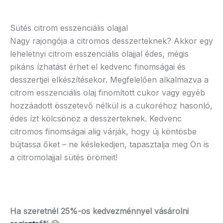
Sütés citrom esszenciális olajjal
Nagy rajongója a citromos desszerteknek? Akkor egy
leheletnyi citrom esszenciális olajjal édes, mégis
pikáns ízhatást érhet el kedvenc finomságai és
desszertjei elkészítésekor. Megfelelően alkalmazva a
citrom esszenciális olaj finomított cukor vagy egyéb
hozzáadott összetevő nélkül is a cukoréhoz hasonló,
édes ízt kölcsönöz a desszerteknek. Kedvenc
citromos finomságai alig várják, hogy új köntösbe
bújtassa őket – ne késlekedjen, tapasztalja meg Ön is
a citromolajjal sütés örömeit!
Ha szeretnél 25%-os kedvezménnyel vásárolni