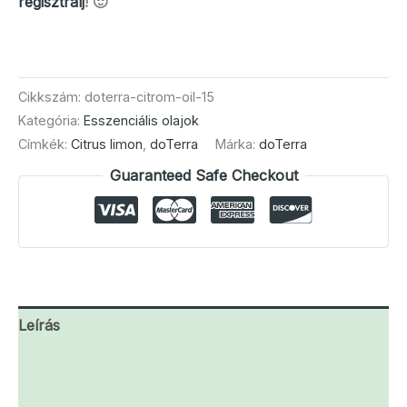
regisztrálj
! 🙂
Cikkszám:
doterra-citrom-oil-15
Kategória:
Esszenciális olajok
Címkék:
Citrus limon
,
doTerra
Márka:
doTerra
Guaranteed Safe Checkout
Leírás
További információk
Vélemények (0)