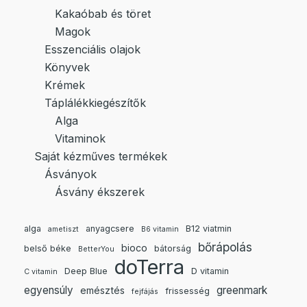
Kakaóbab és töret
Magok
Esszenciális olajok
Könyvek
Krémek
Táplálékkiegészítők
Alga
Vitaminok
Saját kézműves termékek
Ásványok
Ásvány ékszerek
alga
anyagcsere
B12 viatmin
ametiszt
B6 vitamin
bőrápolás
bioco
belső béke
bátorság
BetterYou
doTerra
Deep Blue
D vitamin
C vitamin
egyensúly
greenmark
emésztés
frissesség
fejfájás