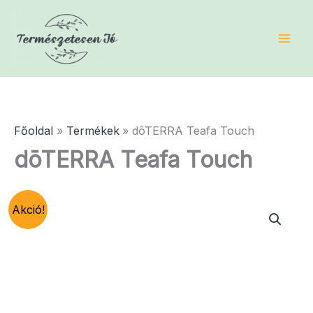
Skip
to
content
Főoldal
Termékek
dōTERRA Teafa Touch
dōTERRA Teafa Touch
Akció!