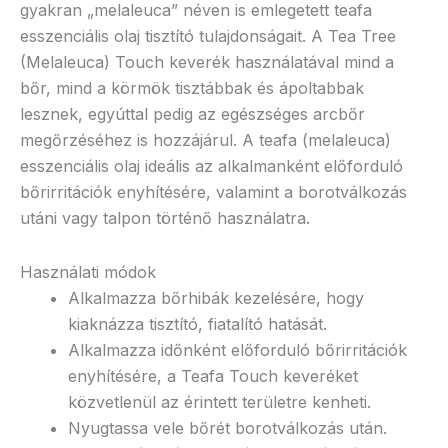
gyakran „melaleuca” néven is emlegetett teafa
esszenciális olaj tisztító tulajdonságait. A Tea Tree
(Melaleuca) Touch keverék használatával mind a
bőr, mind a körmök tisztábbak és ápoltabbak
lesznek, egyúttal pedig az egészséges arcbőr
megőrzéséhez is hozzájárul. A teafa (melaleuca)
esszenciális olaj ideális az alkalmanként előforduló
bőrirritációk enyhítésére, valamint a borotválkozás
utáni vagy talpon történő használatra.
Használati módok
Alkalmazza bőrhibák kezelésére, hogy
kiaknázza tisztító, fiatalító hatását.
Alkalmazza időnként előforduló bőrirritációk
enyhítésére, a Teafa Touch keveréket
közvetlenül az érintett területre kenheti.
Nyugtassa vele bőrét borotválkozás után.