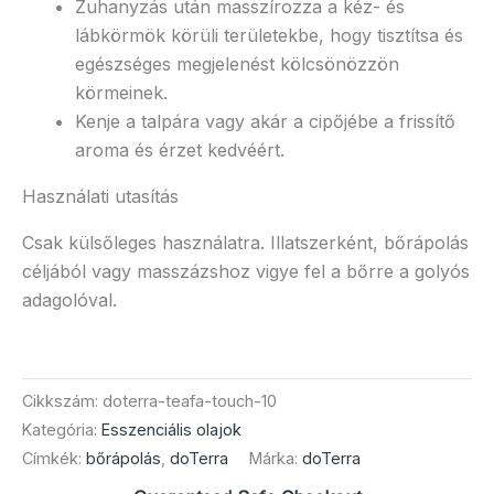
Zuhanyzás után masszírozza a kéz- és
lábkörmök körüli területekbe, hogy tisztítsa és
egészséges megjelenést kölcsönözzön
körmeinek.
Kenje a talpára vagy akár a cipőjébe a frissítő
aroma és érzet kedvéért.
Használati utasítás
Csak külsőleges használatra. Illatszerként, bőrápolás
céljából vagy masszázshoz vigye fel a bőrre a golyós
adagolóval.
Cikkszám:
doterra-teafa-touch-10
Kategória:
Esszenciális olajok
Címkék:
bőrápolás
,
doTerra
Márka:
doTerra