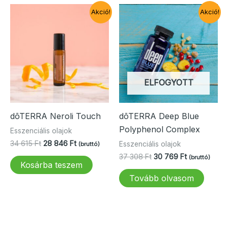
Akció!
Akció!
ELFOGYOTT
dōTERRA Neroli Touch
dōTERRA Deep Blue
Polyphenol Complex
Esszenciális olajok
Original
Current
34 615
Ft
28 846
Ft
Esszenciális olajok
(bruttó)
price
price
Original
Current
37 308
Ft
30 769
Ft
(bruttó)
was:
is:
Kosárba teszem
price
price
34
28
was:
is:
Tovább olvasom
615 Ft.
846 Ft.
37
30
308 Ft.
769 Ft.