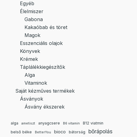
Egyéb
Élelmiszer
Gabona
Kakaóbab és töret
Magok
Esszenciális olajok
Könyvek
Krémek
Táplálékkiegészítők
Alga
Vitaminok
Saját kézműves termékek
Ásványok
Ásvány ékszerek
alga
anyagcsere
B12 viatmin
ametiszt
B6 vitamin
bőrápolás
bioco
belső béke
bátorság
BetterYou