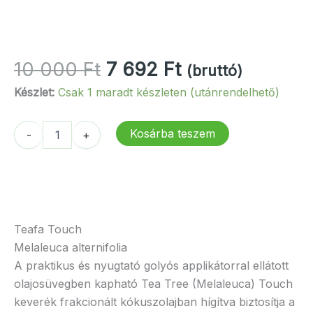
Original
Current
10 000
Ft
7 692
Ft
(bruttó)
price
price
Készlet:
Csak 1 maradt készleten (utánrendelhető)
was:
is:
10
7
dōTERRA
Kosárba teszem
-
+
000 Ft.
692 Ft.
Teafa
Touch
mennyiség
Teafa Touch
Melaleuca alternifolia
A praktikus és nyugtató golyós applikátorral ellátott
olajosüvegben kapható Tea Tree (Melaleuca) Touch
keverék frakcionált kókuszolajban hígítva biztosítja a