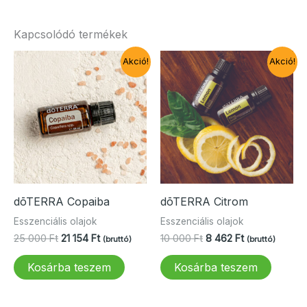
Kapcsolódó termékek
Akció!
Akció!
dōTERRA Copaiba
dōTERRA Citrom
Esszenciális olajok
Esszenciális olajok
Original
Current
Original
Current
25 000
Ft
21 154
Ft
10 000
Ft
8 462
Ft
(bruttó)
(bruttó)
price
price
price
price
was:
is:
was:
is:
Kosárba teszem
Kosárba teszem
25
21
10
8
000 Ft.
154 Ft.
000 Ft.
462 Ft.