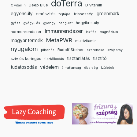
doTerra
Deep Blue
D vitamin
C vitamin
egyensúly
greenmark
emésztés
frissesség
fejfájás
hegyikristály
gyász
gyógyulás
gyöngy
hangulat
immunrendszer
hormonrendszer
lazítás
magnézium
MetaPWR
magyar termék
multivitamin
nyugalom
Rudolf Steiner
pihenés
szerencse
szájspray
tisztánlátás
tisztító
szív és keringés
tisztálkodás
tudatosodás
védelem
álmatlanság
éberség
ízületek