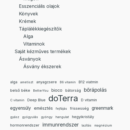
Esszenciális olajok
Könyvek
Krémek
Táplálékkiegészítők
Alga
Vitaminok
Saját kézműves termékek
Ásványok
Ásvány ékszerek
alga
anyagcsere
B12 viatmin
ametiszt
B6 vitamin
bőrápolás
bioco
belső béke
bátorság
BetterYou
doTerra
Deep Blue
D vitamin
C vitamin
egyensúly
greenmark
emésztés
frissesség
fejfájás
hegyikristály
gyász
gyógyulás
gyöngy
hangulat
immunrendszer
hormonrendszer
lazítás
magnézium