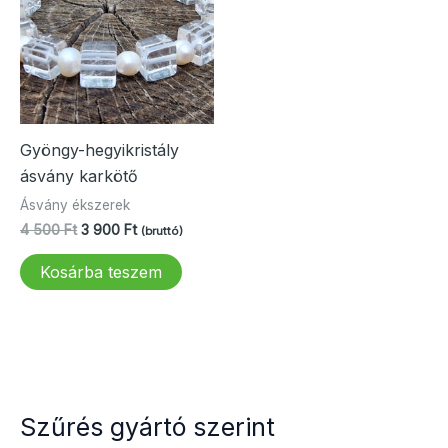
Gyöngy-hegyikristály
ásvány karkötő
Ásvány ékszerek
Original
Current
4 500
Ft
3 900
Ft
(bruttó)
price
price
was:
is:
Kosárba teszem
4
3
500 Ft.
900 Ft.
Szűrés gyártó szerint