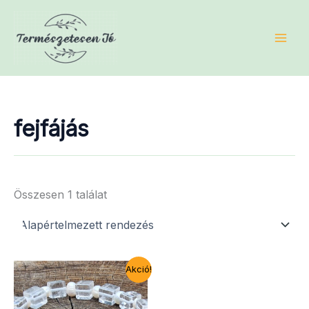
Skip
to
content
fejfájás
Összesen 1 találat
Akció!