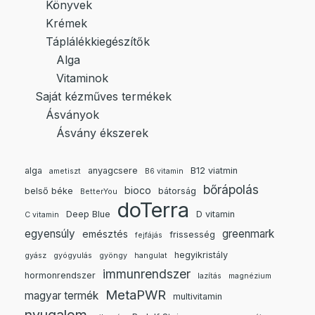
Könyvek
Krémek
Táplálékkiegészítők
Alga
Vitaminok
Saját kézműves termékek
Ásványok
Ásvány ékszerek
alga
anyagcsere
B12 viatmin
ametiszt
B6 vitamin
bőrápolás
bioco
belső béke
bátorság
BetterYou
doTerra
Deep Blue
D vitamin
C vitamin
egyensúly
greenmark
emésztés
frissesség
fejfájás
hegyikristály
gyász
gyógyulás
gyöngy
hangulat
immunrendszer
hormonrendszer
lazítás
magnézium
MetaPWR
magyar termék
multivitamin