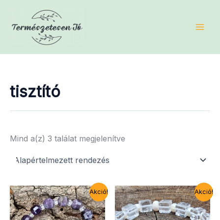
Skip
to
content
tisztító
Mind a(z) 3 találat megjelenítve
Akció!
Akció!