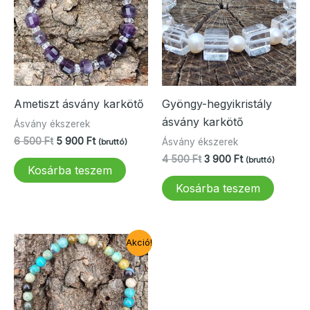
Ametiszt ásvány karkötő
Gyöngy-hegyikristály
ásvány karkötő
Ásvány ékszerek
Original
Current
6 500
Ft
5 900
Ft
Ásvány ékszerek
(bruttó)
price
price
Original
Current
4 500
Ft
3 900
Ft
(bruttó)
was:
is:
Kosárba teszem
price
price
6
5
was:
is:
Kosárba teszem
500 Ft.
900 Ft.
4
3
500 Ft.
900 Ft.
Akció!