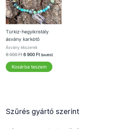
Türkiz-hegyikristály
ásvány karkötő
Ásvány ékszerek
Original
Current
8 000
Ft
6 900
Ft
(bruttó)
price
price
was:
is:
Kosárba teszem
8
6
000 Ft.
900 Ft.
Szűrés gyártó szerint