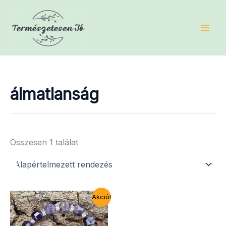
Skip
to
content
álmatlanság
Összesen 1 találat
Akció!