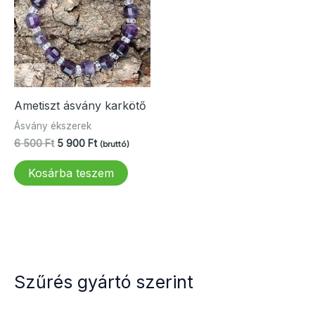
Ametiszt ásvány karkötő
Ásvány ékszerek
Original
Current
6 500
Ft
5 900
Ft
(bruttó)
price
price
was:
is:
Kosárba teszem
6
5
500 Ft.
900 Ft.
Szűrés gyártó szerint