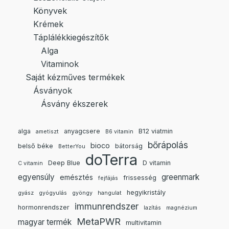
Könyvek
Krémek
Táplálékkiegészítők
Alga
Vitaminok
Saját kézműves termékek
Ásványok
Ásvány ékszerek
alga
anyagcsere
B12 viatmin
ametiszt
B6 vitamin
bőrápolás
bioco
belső béke
bátorság
BetterYou
doTerra
Deep Blue
D vitamin
C vitamin
egyensúly
greenmark
emésztés
frissesség
fejfájás
hegyikristály
gyász
gyógyulás
gyöngy
hangulat
immunrendszer
hormonrendszer
lazítás
magnézium
MetaPWR
magyar termék
multivitamin