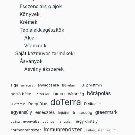
Esszenciális olajok
Könyvek
Krémek
Táplálékkiegészítők
Alga
Vitaminok
Saját kézműves termékek
Ásványok
Ásvány ékszerek
alga
anyagcsere
B12 viatmin
ametiszt
B6 vitamin
bőrápolás
bioco
belső béke
bátorság
BetterYou
doTerra
Deep Blue
D vitamin
C vitamin
egyensúly
greenmark
emésztés
frissesség
fejfájás
hegyikristály
gyász
gyógyulás
gyöngy
hangulat
immunrendszer
hormonrendszer
lazítás
magnézium