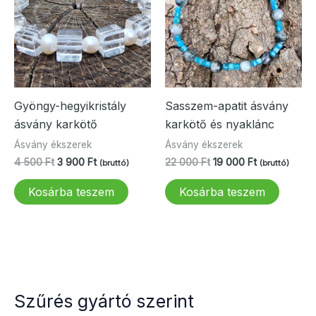
Gyöngy-hegyikristály
Sasszem-apatit ásvány
ásvány karkötő
karkötő és nyaklánc
Ásvány ékszerek
Ásvány ékszerek
Original
Current
Original
Current
4 500
Ft
3 900
Ft
22 000
Ft
19 000
Ft
(bruttó)
(bruttó)
price
price
price
price
was:
is:
was:
is:
Kosárba teszem
Kosárba teszem
4
3
22
19
500 Ft.
900 Ft.
000 Ft.
000 Ft.
Szűrés gyártó szerint