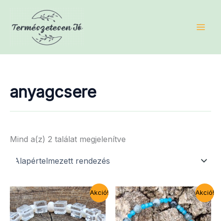
Skip
to
content
anyagcsere
Mind a(z) 2 találat megjelenítve
Akció!
Akció!