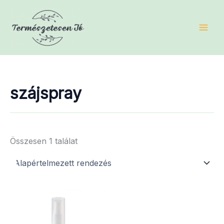
Skip
to
content
szájspray
Összesen 1 találat