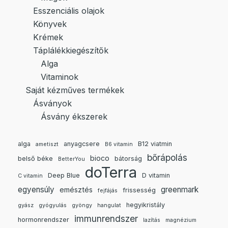
Esszenciális olajok
Könyvek
Krémek
Táplálékkiegészítők
Alga
Vitaminok
Saját kézműves termékek
Ásványok
Ásvány ékszerek
alga
anyagcsere
B12 viatmin
ametiszt
B6 vitamin
bőrápolás
bioco
belső béke
bátorság
BetterYou
doTerra
Deep Blue
D vitamin
C vitamin
egyensúly
greenmark
emésztés
frissesség
fejfájás
hegyikristály
gyász
gyógyulás
gyöngy
hangulat
immunrendszer
hormonrendszer
lazítás
magnézium