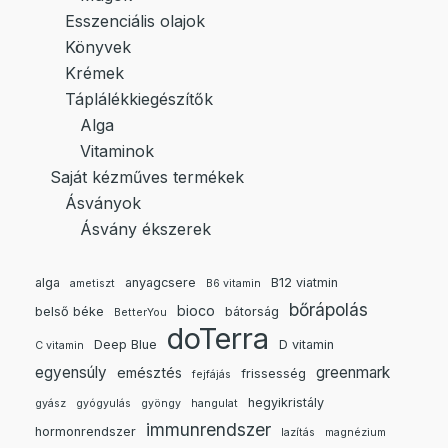
Esszenciális olajok
Könyvek
Krémek
Táplálékkiegészítők
Alga
Vitaminok
Saját kézműves termékek
Ásványok
Ásvány ékszerek
alga
anyagcsere
B12 viatmin
ametiszt
B6 vitamin
bőrápolás
bioco
belső béke
bátorság
BetterYou
doTerra
Deep Blue
D vitamin
C vitamin
egyensúly
greenmark
emésztés
frissesség
fejfájás
hegyikristály
gyász
gyógyulás
gyöngy
hangulat
immunrendszer
hormonrendszer
lazítás
magnézium