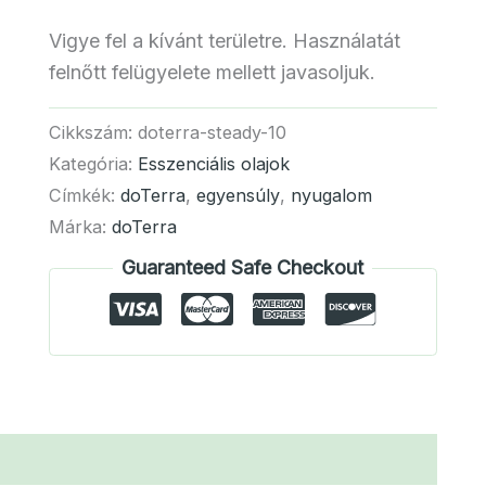
Vigye fel a kívánt területre. Használatát
felnőtt felügyelete mellett javasoljuk.
Cikkszám:
doterra-steady-10
Kategória:
Esszenciális olajok
Címkék:
doTerra
,
egyensúly
,
nyugalom
Márka:
doTerra
Guaranteed Safe Checkout
(0)