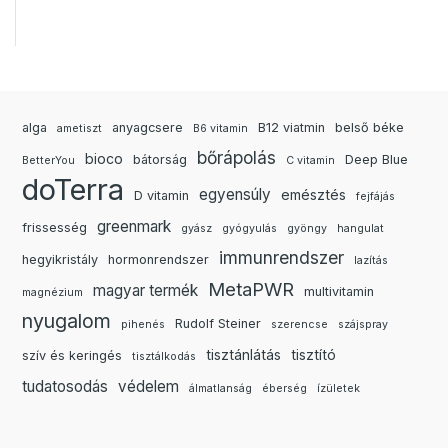
alga
anyagcsere
B12 viatmin
belső béke
ametiszt
B6 vitamin
bőrápolás
bioco
bátorság
Deep Blue
BetterYou
C vitamin
doTerra
egyensúly
emésztés
D vitamin
fejfájás
greenmark
frissesség
gyász
gyógyulás
gyöngy
hangulat
immunrendszer
hegyikristály
hormonrendszer
lazítás
MetaPWR
magyar termék
multivitamin
magnézium
nyugalom
Rudolf Steiner
pihenés
szerencse
szájspray
tisztánlátás
tisztító
szív és keringés
tisztálkodás
tudatosodás
védelem
álmatlanság
éberség
ízületek