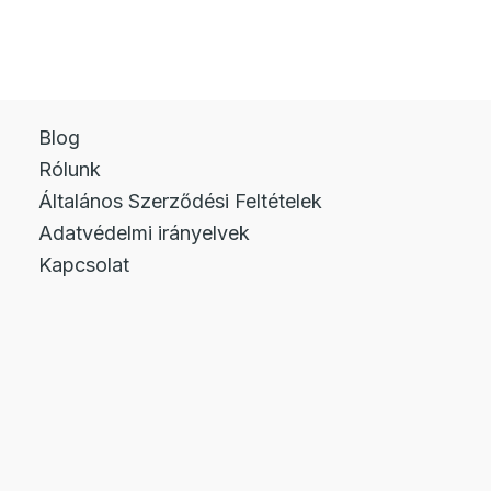
van.
A
változatok
a
termékoldalon
Blog
választhatók
Rólunk
ki
Általános Szerződési Feltételek
Adatvédelmi irányelvek
Kapcsolat