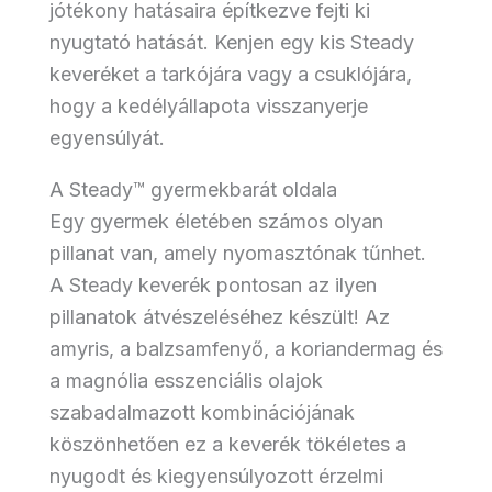
jótékony hatásaira építkezve fejti ki
nyugtató hatását. Kenjen egy kis Steady
keveréket a tarkójára vagy a csuklójára,
hogy a kedélyállapota visszanyerje
egyensúlyát.
A Steady™ gyermekbarát oldala
Egy gyermek életében számos olyan
pillanat van, amely nyomasztónak tűnhet.
A Steady keverék pontosan az ilyen
pillanatok átvészeléséhez készült! Az
amyris, a balzsamfenyő, a koriandermag és
a magnólia esszenciális olajok
szabadalmazott kombinációjának
köszönhetően ez a keverék tökéletes a
nyugodt és kiegyensúlyozott érzelmi