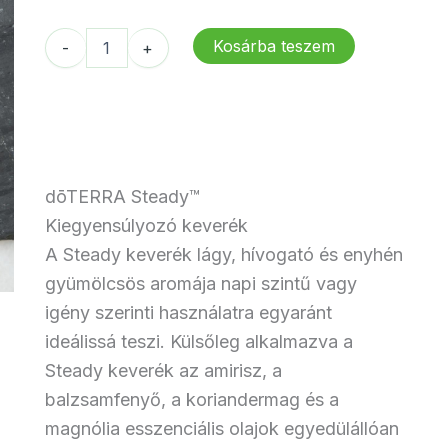
11
8
154 Ft.
462 Ft.
dōTERRA
Kosárba teszem
-
+
Steady
-
Kiegyensúlyozó
keverék
mennyiség
dōTERRA Steady™
Kiegyensúlyozó keverék
A Steady keverék lágy, hívogató és enyhén
gyümölcsös aromája napi szintű vagy
igény szerinti használatra egyaránt
ideálissá teszi. Külsőleg alkalmazva a
Steady keverék az amirisz, a
balzsamfenyő, a koriandermag és a
magnólia esszenciális olajok egyedülállóan