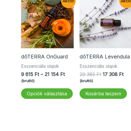
Akció!
Akció
dōTERRA OnGuard
dōTERRA Levendula
Esszenciális olajok
Esszenciális olajok
Ártartomány:
Original
Cur
9 615
Ft
–
21 154
Ft
20 385
Ft
17 308
Ft
9
price
pri
(bruttó)
(bruttó)
615 Ft
was:
is:
Ennek
-
20
17
Opciók választása
Kosárba teszem
a
21
385 Ft.
308
154 Ft
terméknek
több
variációja