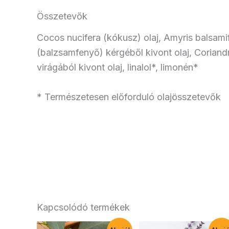
Összetevők
Cocos nucifera (kókusz) olaj, Amyris balsami
(balzsamfenyő) kérgéből kivont olaj, Coriand
virágából kivont olaj, linalol*, limonén*
* Természetesen előforduló olajösszetevők
Kapcsolódó termékek