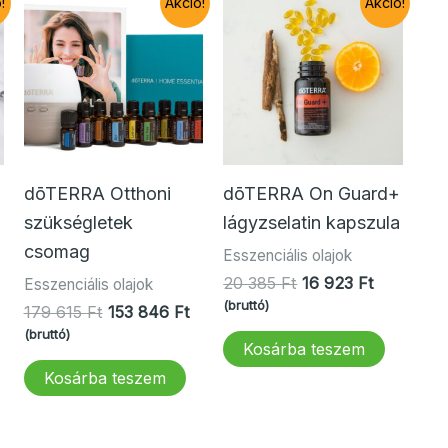
!
Akció!
Akció!
dōTERRA Otthoni
dōTERRA On Guard+
szükségletek
lágyzselatin kapszula
csomag
rent
Esszenciális olajok
ce
Original
Current
20 385
Ft
16 923
Ft
Esszenciális olajok
price
price
(bruttó)
Original
Current
179 615
Ft
153 846
Ft
was:
is:
price
price
(bruttó)
 Ft.
20
16
Kosárba teszem
was:
is:
385 Ft.
923 Ft.
179
153
Kosárba teszem
615 Ft.
846 Ft.