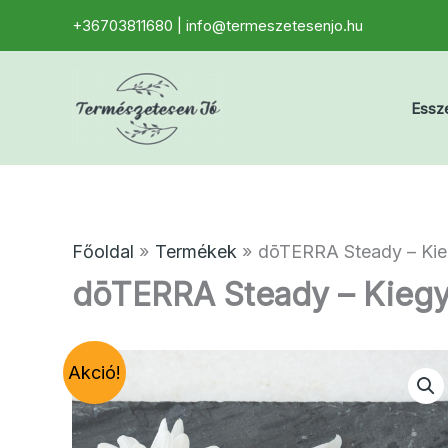
Skip
+36703811680 | info@termeszetesenjo.hu
to
content
Essze
Főoldal
Termékek
dōTERRA Steady – Kie
dōTERRA Steady – Kiegy
Akció!