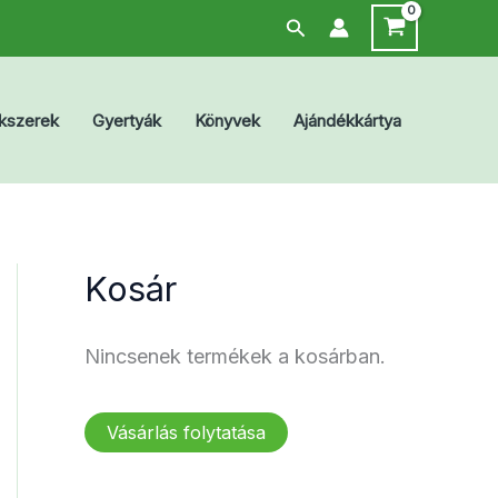
Search
kszerek
Gyertyák
Könyvek
Ajándékkártya
Kosár
Nincsenek termékek a kosárban.
Vásárlás folytatása