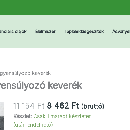
nciális olajok
Élelmiszer
Táplálékkiegészítők
Ásványé
gyensúlyozó keverék
ensúlyozó keverék
Original
Current
11 154
Ft
8 462
Ft
(bruttó)
price
price
Készlet:
Csak 1 maradt készleten
was:
is:
(utánrendelhető)