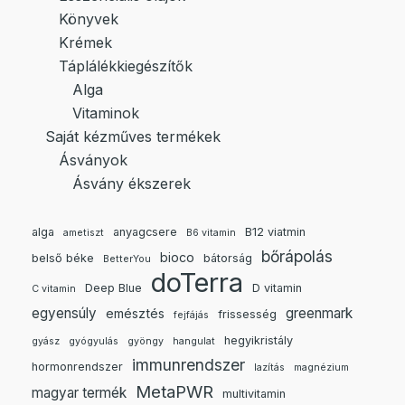
Könyvek
Krémek
Táplálékkiegészítők
Alga
Vitaminok
Saját kézműves termékek
Ásványok
Ásvány ékszerek
alga
anyagcsere
B12 viatmin
ametiszt
B6 vitamin
bőrápolás
bioco
belső béke
bátorság
BetterYou
doTerra
Deep Blue
D vitamin
C vitamin
egyensúly
greenmark
emésztés
frissesség
fejfájás
hegyikristály
gyász
gyógyulás
gyöngy
hangulat
immunrendszer
hormonrendszer
lazítás
magnézium
MetaPWR
magyar termék
multivitamin