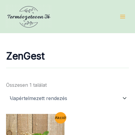
Skip
to
content
ZenGest
Összesen 1 találat
Akció!