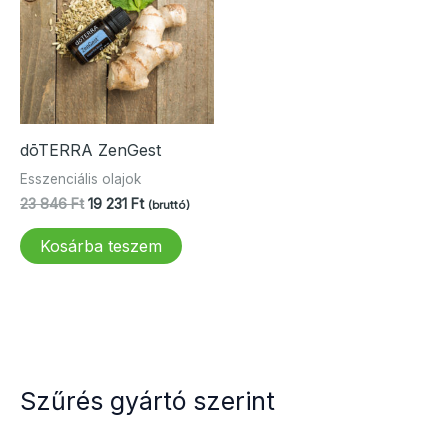
dōTERRA ZenGest
Esszenciális olajok
Original
Current
23 846
Ft
19 231
Ft
(bruttó)
price
price
was:
is:
Kosárba teszem
23
19
846 Ft.
231 Ft.
Szűrés gyártó szerint