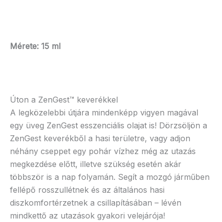
Mérete: 15 ml
Úton a ZenGest™ keverékkel
A legközelebbi útjára mindenképp vigyen magával
egy üveg ZenGest esszenciális olajat is! Dörzsöljön a
ZenGest keverékből a hasi területre, vagy adjon
néhány cseppet egy pohár vízhez még az utazás
megkezdése előtt, illetve szükség esetén akár
többször is a nap folyamán. Segít a mozgó járműben
fellépő rosszullétnek és az általános hasi
diszkomfortérzetnek a csillapításában – lévén
mindkettő az utazások gyakori velejárója!