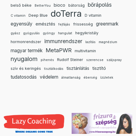
bőrápolás
bioco
belső béke
bátorság
BetterYou
doTerra
Deep Blue
D vitamin
C vitamin
egyensúly
greenmark
emésztés
frissesség
fejfájás
hegyikristály
gyász
gyógyulás
gyöngy
hangulat
immunrendszer
hormonrendszer
lazítás
magnézium
MetaPWR
magyar termék
multivitamin
nyugalom
Rudolf Steiner
pihenés
szerencse
szájspray
tisztánlátás
tisztító
szív és keringés
tisztálkodás
tudatosodás
védelem
álmatlanság
éberség
ízületek