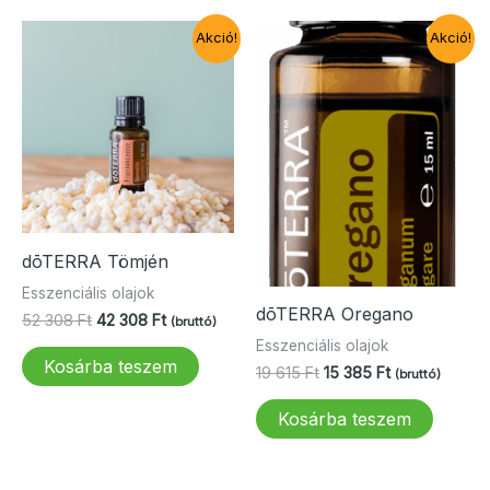
Akció!
Akció!
dōTERRA Tömjén
Esszenciális olajok
dōTERRA Oregano
Original
Current
52 308
Ft
42 308
Ft
(bruttó)
price
price
Esszenciális olajok
was:
is:
Kosárba teszem
Original
Current
19 615
Ft
15 385
Ft
(bruttó)
52
42
price
price
308 Ft.
308 Ft.
was:
is:
Kosárba teszem
19
15
615 Ft.
385 Ft.