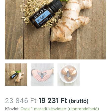
Original
Current
23 846
Ft
19 231
Ft
(bruttó)
price
price
Készlet:
Csak 1 maradt készleten (utánrendelhető)