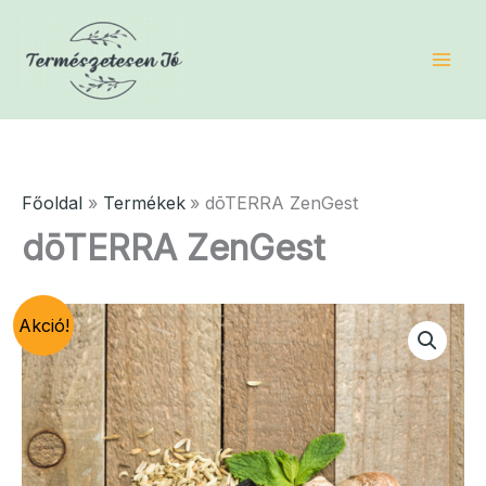
Skip
to
content
Főoldal
Termékek
dōTERRA ZenGest
dōTERRA ZenGest
Akció!