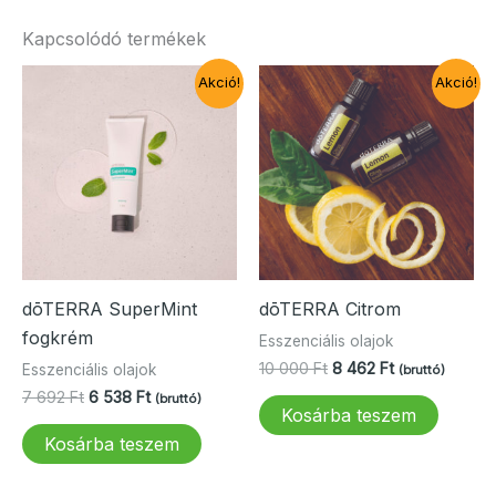
Kapcsolódó termékek
Akció!
Akció!
dōTERRA SuperMint
dōTERRA Citrom
fogkrém
Esszenciális olajok
Original
Current
10 000
Ft
8 462
Ft
Esszenciális olajok
(bruttó)
price
price
Original
Current
7 692
Ft
6 538
Ft
(bruttó)
was:
is:
Kosárba teszem
price
price
10
8
was:
is:
Kosárba teszem
000 Ft.
462 Ft.
7
6
692 Ft.
538 Ft.