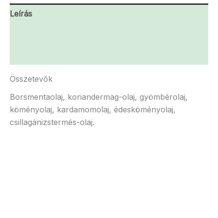
Leírás
További információk
Vélemények (0)
Összetevők
Borsmentaolaj, koriandermag-olaj, gyömbérolaj,
köményolaj, kardamomolaj, édesköményolaj,
csillagánizstermés-olaj.