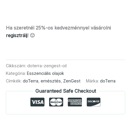
Ha szeretnél 25%-os kedvezménnyel vásárolni
regisztrálj
! 🙂
Cikkszám:
doterra-zengest-oil
Kategória:
Esszenciális olajok
Címkék:
doTerra
,
emésztés
,
ZenGest
Márka:
doTerra
Guaranteed Safe Checkout