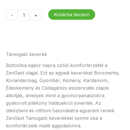
was:
is:
23
19
dōTERRA
Kosárba teszem
-
+
846 Ft.
231 Ft.
ZenGest
mennyiség
Támogató keverék
Biztosítsa egész napra szóló komfortérzetét a
ZenGest olajjal. Ezt az egyedi keveréket Borsmenta,
Koriandermag, Gyömbér, Kömény, Kardamom,
Édeskömény és Csillagánizs esszenciális olajok
alkotják, amelyek mind a gyomorpanaszokra
gyakorolt jótékony hatásaikról ismertek. Az
útközbeni és otthoni használatra egyaránt remek
ZenGest Támogató keverékkel semmi oka a
komfortérzete miatti aggodalomra.