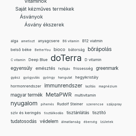
Vitaminok
Saját kézműves termékek
Ásványok
Ásvány ékszerek
alga
anyagcsere
B12 viatmin
ametiszt
B6 vitamin
bőrápolás
bioco
belső béke
bátorság
BetterYou
doTerra
Deep Blue
D vitamin
C vitamin
egyensúly
greenmark
emésztés
frissesség
fejfájás
hegyikristály
gyász
gyógyulás
gyöngy
hangulat
immunrendszer
hormonrendszer
lazítás
magnézium
MetaPWR
magyar termék
multivitamin
nyugalom
Rudolf Steiner
pihenés
szerencse
szájspray
tisztánlátás
tisztító
szív és keringés
tisztálkodás
tudatosodás
védelem
álmatlanság
éberség
ízületek