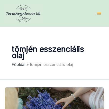
Skip
to
content
tömjén esszenciális
olaj
Főoldal
tömjén esszenciális olaj