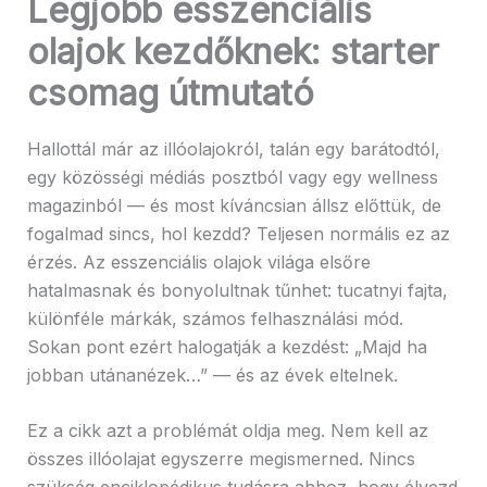
Legjobb esszenciális
olajok kezdőknek: starter
csomag útmutató
Hallottál már az illóolajokról, talán egy barátodtól,
egy közösségi médiás posztból vagy egy wellness
magazinból — és most kíváncsian állsz előttük, de
fogalmad sincs, hol kezdd? Teljesen normális ez az
érzés. Az esszenciális olajok világa elsőre
hatalmasnak és bonyolultnak tűnhet: tucatnyi fajta,
különféle márkák, számos felhasználási mód.
Sokan pont ezért halogatják a kezdést: „Majd ha
jobban utánanézek…” — és az évek eltelnek.
Ez a cikk azt a problémát oldja meg. Nem kell az
összes illóolajat egyszerre megismerned. Nincs