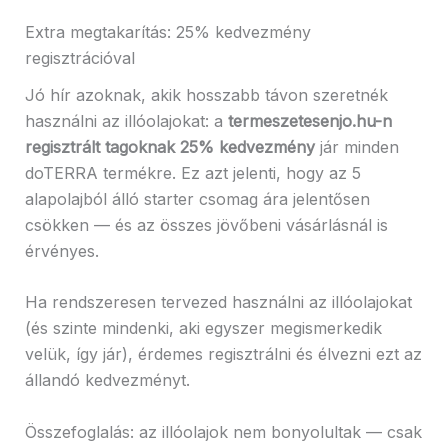
Extra megtakarítás: 25% kedvezmény
regisztrációval
Jó hír azoknak, akik hosszabb távon szeretnék
használni az illóolajokat: a
termeszetesenjo.hu-n
regisztrált tagoknak 25% kedvezmény
jár minden
doTERRA termékre. Ez azt jelenti, hogy az 5
alapolajból álló starter csomag ára jelentősen
csökken — és az összes jövőbeni vásárlásnál is
érvényes.
Ha rendszeresen tervezed használni az illóolajokat
(és szinte mindenki, aki egyszer megismerkedik
velük, így jár), érdemes regisztrálni és élvezni ezt az
állandó kedvezményt.
Összefoglalás: az illóolajok nem bonyolultak — csak