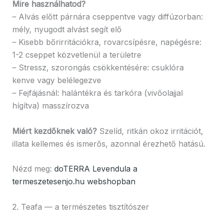
Mire használhatod?
– Alvás előtt párnára cseppentve vagy diffúzorban:
mély, nyugodt alvást segít elő
– Kisebb bőrirritációkra, rovarcsípésre, napégésre:
1-2 cseppet közvetlenül a területre
– Stressz, szorongás csökkentésére: csuklóra
kenve vagy belélegezve
– Fejfájásnál: halántékra és tarkóra (vivőolajjal
hígítva) masszírozva
Miért kezdőknek való?
Szelíd, ritkán okoz irritációt,
illata kellemes és ismerős, azonnal érezhető hatású.
Nézd meg:
doTERRA Levendula a
termeszetesenjo.hu webshopban
2. Teafa — a természetes tisztítószer