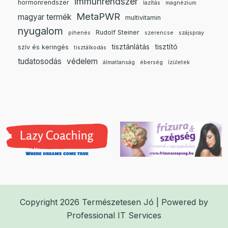
immunrendszer
hormonrendszer
lazítás
magnézium
MetaPWR
magyar termék
multivitamin
nyugalom
Rudolf Steiner
pihenés
szerencse
szájspray
tisztánlátás
tisztító
szív és keringés
tisztálkodás
tudatosodás
védelem
álmatlanság
éberség
ízületek
Copyright 2026 Természetesen Jó | Powered by
Professional IT Services