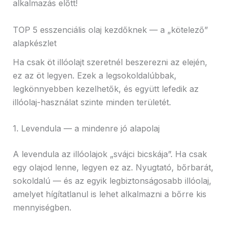
alkalmazás előtt!
TOP 5 esszenciális olaj kezdőknek — a „kötelező”
alapkészlet
Ha csak öt illóolajt szeretnél beszerezni az elején,
ez az öt legyen. Ezek a legsokoldalúbbak,
legkönnyebben kezelhetők, és együtt lefedik az
illóolaj-használat szinte minden területét.
1. Levendula — a mindenre jó alapolaj
A levendula az illóolajok „svájci bicskája”. Ha csak
egy olajod lenne, legyen ez az. Nyugtató, bőrbarát,
sokoldalú — és az egyik legbiztonságosabb illóolaj,
amelyet hígítatlanul is lehet alkalmazni a bőrre kis
mennyiségben.