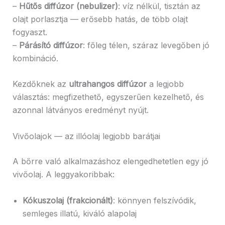
–
Hűtős diffúzor (nebulizer)
: víz nélkül, tisztán az
olajt porlasztja — erősebb hatás, de több olajt
fogyaszt.
–
Párásító diffúzor
: főleg télen, száraz levegőben jó
kombináció.
Kezdőknek az
ultrahangos diffúzor
a legjobb
választás: megfizethető, egyszerűen kezelhető, és
azonnal látványos eredményt nyújt.
Vivőolajok — az illóolaj legjobb barátjai
A bőrre való alkalmazáshoz elengedhetetlen egy jó
vivőolaj. A leggyakoribbak:
Kókuszolaj (frakcionált)
: könnyen felszívódik,
semleges illatú, kiváló alapolaj