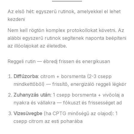
Az első hét: egyszerű rutinok, amelyekkel el lehet
kezdeni
Nem kell rögtön komplex protokollokat követni. Az
alábbi egyszerű rutinok segítenek naponta beépíteni
az illóolajokat az életedbe.
Reggeli rutin — ébredj frissen és energikusan
Diffúzorba
: citrom + borsmenta (2-3 csepp
mindkettőből) — frissítő, energizáló reggeli légkör
Zuhanyzás után
: 1 csepp borsmenta + vivőolaj a
nyakra és vállakra — fókuszt és frissességet ad
Vizesüvegbe
(ha CPTG minőségű az olajod): 1
csepp citrom az esti poharába