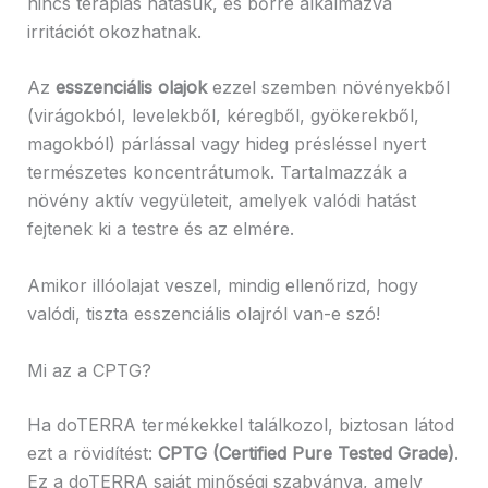
nincs terápiás hatásuk, és bőrre alkalmazva
irritációt okozhatnak.
Az
esszenciális olajok
ezzel szemben növényekből
(virágokból, levelekből, kéregből, gyökerekből,
magokból) párlással vagy hideg présléssel nyert
természetes koncentrátumok. Tartalmazzák a
növény aktív vegyületeit, amelyek valódi hatást
fejtenek ki a testre és az elmére.
Amikor illóolajat veszel, mindig ellenőrizd, hogy
valódi, tiszta esszenciális olajról van-e szó!
Mi az a CPTG?
Ha doTERRA termékekkel találkozol, biztosan látod
ezt a rövidítést:
CPTG (Certified Pure Tested Grade)
.
Ez a doTERRA saját minőségi szabványa, amely