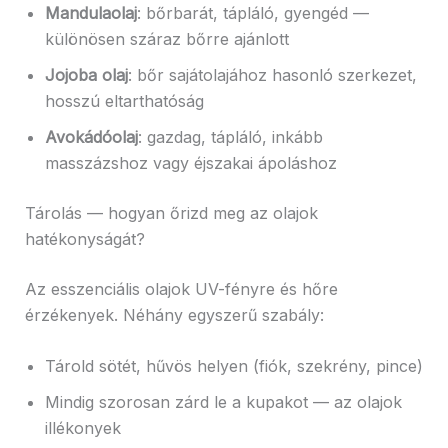
Mandulaolaj
: bőrbarát, tápláló, gyengéd —
különösen száraz bőrre ajánlott
Jojoba olaj
: bőr sajátolajához hasonló szerkezet,
hosszú eltarthatóság
Avokádóolaj
: gazdag, tápláló, inkább
masszázshoz vagy éjszakai ápoláshoz
Tárolás — hogyan őrizd meg az olajok
hatékonyságát?
Az esszenciális olajok UV-fényre és hőre
érzékenyek. Néhány egyszerű szabály:
Tárold sötét, hűvös helyen (fiók, szekrény, pince)
Mindig szorosan zárd le a kupakot — az olajok
illékonyek