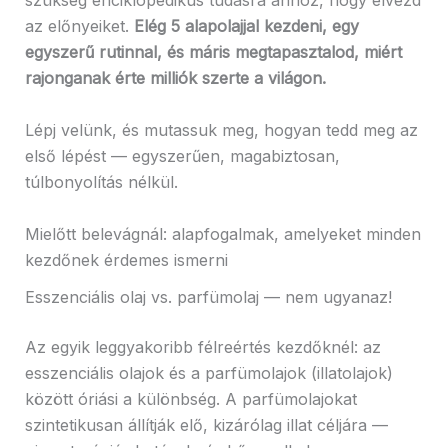
szükség enciklopédikus tudásra ahhoz, hogy élvezd
az előnyeiket.
Elég 5 alapolajjal kezdeni, egy
egyszerű rutinnal, és máris megtapasztalod, miért
rajonganak érte milliók szerte a világon.
Lépj velünk, és mutassuk meg, hogyan tedd meg az
első lépést — egyszerűen, magabiztosan,
túlbonyolítás nélkül.
Mielőtt belevágnál: alapfogalmak, amelyeket minden
kezdőnek érdemes ismerni
Esszenciális olaj vs. parfümolaj — nem ugyanaz!
Az egyik leggyakoribb félreértés kezdőknél: az
esszenciális olajok és a parfümolajok (illatolajok)
között óriási a különbség. A parfümolajokat
szintetikusan állítják elő, kizárólag illat céljára —