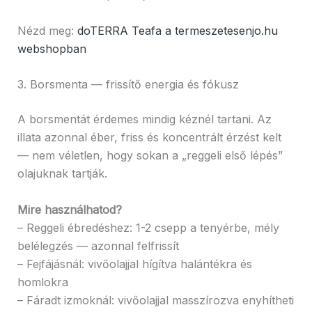
Nézd meg:
doTERRA Teafa a termeszetesenjo.hu
webshopban
3. Borsmenta — frissítő energia és fókusz
A borsmentát érdemes mindig kéznél tartani. Az
illata azonnal éber, friss és koncentrált érzést kelt
— nem véletlen, hogy sokan a „reggeli első lépés”
olajuknak tartják.
Mire használhatod?
– Reggeli ébredéshez: 1-2 csepp a tenyérbe, mély
belélegzés — azonnal felfrissít
– Fejfájásnál: vivőolajjal hígítva halántékra és
homlokra
– Fáradt izmoknál: vivőolajjal masszírozva enyhítheti