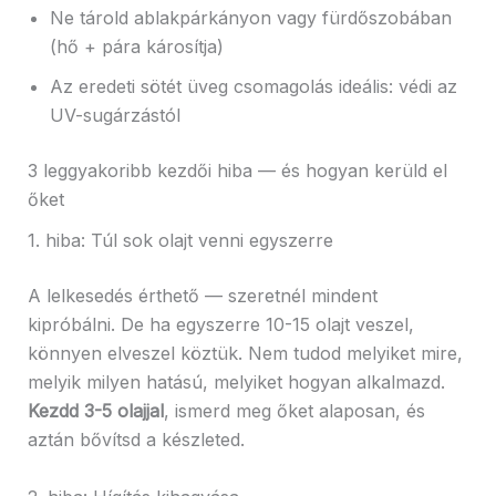
Ne tárold ablakpárkányon vagy fürdőszobában
(hő + pára károsítja)
Az eredeti sötét üveg csomagolás ideális: védi az
UV-sugárzástól
3 leggyakoribb kezdői hiba — és hogyan kerüld el
őket
1. hiba: Túl sok olajt venni egyszerre
A lelkesedés érthető — szeretnél mindent
kipróbálni. De ha egyszerre 10-15 olajt veszel,
könnyen elveszel köztük. Nem tudod melyiket mire,
melyik milyen hatású, melyiket hogyan alkalmazd.
Kezdd 3-5 olajjal
, ismerd meg őket alaposan, és
aztán bővítsd a készleted.