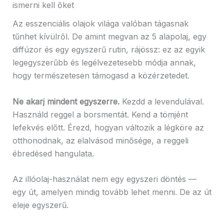
ismerni kell őket
Az esszenciális olajok világa valóban tágasnak
tűnhet kívülről. De amint megvan az 5 alapolaj, egy
diffúzor és egy egyszerű rutin, rájössz: ez az egyik
legegyszerűbb és legélvezetesebb módja annak,
hogy természetesen támogasd a közérzetedet.
Ne akarj mindent egyszerre.
Kezdd a levendulával.
Használd reggel a borsmentát. Kend a tömjént
lefekvés előtt. Érezd, hogyan változik a légköre az
otthonodnak, az elalvásod minősége, a reggeli
ébredésed hangulata.
Az illóolaj-használat nem egy egyszeri döntés —
egy út, amelyen mindig tovább lehet menni. De az út
eleje egyszerű.