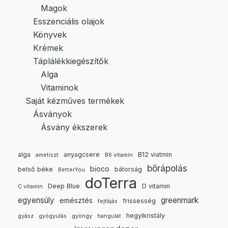
Magok
Esszenciális olajok
Könyvek
Krémek
Táplálékkiegészítők
Alga
Vitaminok
Saját kézműves termékek
Ásványok
Ásvány ékszerek
alga
anyagcsere
B12 viatmin
ametiszt
B6 vitamin
bőrápolás
bioco
belső béke
bátorság
BetterYou
doTerra
Deep Blue
D vitamin
C vitamin
egyensúly
greenmark
emésztés
frissesség
fejfájás
hegyikristály
gyász
gyógyulás
gyöngy
hangulat