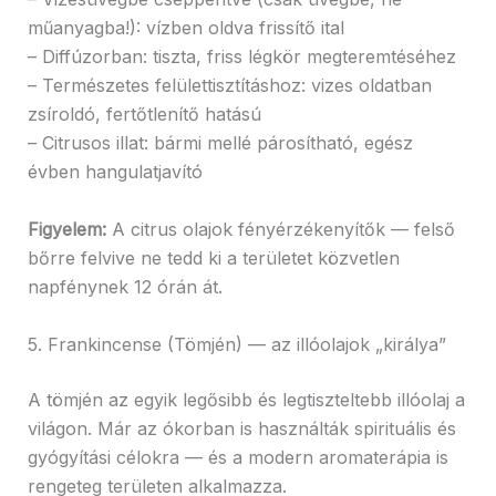
műanyagba!): vízben oldva frissítő ital
– Diffúzorban: tiszta, friss légkör megteremtéséhez
– Természetes felülettisztításhoz: vizes oldatban
zsíroldó, fertőtlenítő hatású
– Citrusos illat: bármi mellé párosítható, egész
évben hangulatjavító
Figyelem:
A citrus olajok fényérzékenyítők — felső
bőrre felvive ne tedd ki a területet közvetlen
napfénynek 12 órán át.
5. Frankincense (Tömjén) — az illóolajok „királya”
A tömjén az egyik legősibb és legtiszteltebb illóolaj a
világon. Már az ókorban is használták spirituális és
gyógyítási célokra — és a modern aromaterápia is
rengeteg területen alkalmazza.