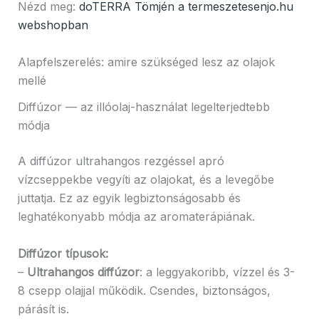
Nézd meg:
doTERRA Tömjén a termeszetesenjo.hu
webshopban
Alapfelszerelés: amire szükséged lesz az olajok
mellé
Diffúzor — az illóolaj-használat legelterjedtebb
módja
A diffúzor ultrahangos rezgéssel apró
vízcseppekbe vegyíti az olajokat, és a levegőbe
juttatja. Ez az egyik legbiztonságosabb és
leghatékonyabb módja az aromaterápiának.
Diffúzor típusok:
–
Ultrahangos diffúzor
: a leggyakoribb, vízzel és 3-
8 csepp olajjal működik. Csendes, biztonságos,
párásít is.