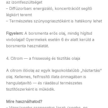
az izomfeszültséget
– Diffúzorban: energizáló, koncentrációt segítő
légkört teremt
– Természetes szúnyogriasztóként is hatékony lehet
Figyelem:
A borsmenta erős olaj, mindig hígítsd
vivőolajjal! Gyermekek esetén 6 év alatt kerüld a
borsmenta használatát.
4. Citrom — a frissesség és tisztítás olaja
A citrom illóolaj az egyik legsokoldalúbb „háztartási”
olaj. Kellemes, felfrissítő illata önmagában is
hangulatjavító — és ráadásul természetes
tisztítószerként is működik.
Mire használhatod?
– Vizesüvegbe cseppentve (csak üvegbe, ne