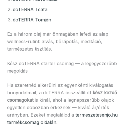
doTERRA Teafa
doTERRA Tömjén
Ez a három olaj már önmagában lefedi az alap
wellness-rutint: alvás, bőrápolás, meditáció,
természetes tisztítás.
Kész doTERRA starter csomag — a legegyszerűbb
megoldás
Ha szeretnéd elkerülni az egyenkénti kiválogatás
bonyodalmait, a doTERRA összeállított
kész kezdő
csomagokat
is kínál, ahol a legnépszerűbb olajok
egyetlen dobozban érkeznek — kiváló ár/érték
arányban. Ezeket megtalálod a
termeszetesenjo.hu
termékcsomag oldalán
.