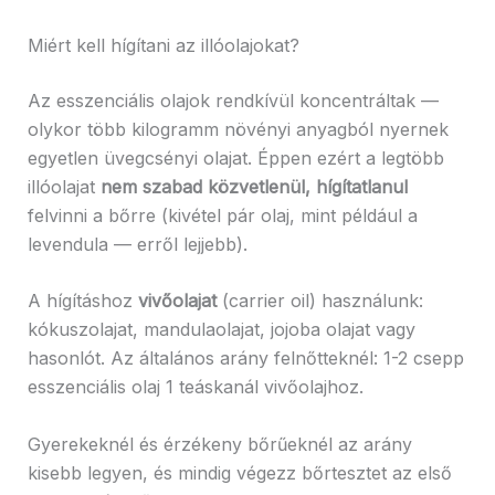
Miért kell hígítani az illóolajokat?
Az esszenciális olajok rendkívül koncentráltak —
olykor több kilogramm növényi anyagból nyernek
egyetlen üvegcsényi olajat. Éppen ezért a legtöbb
illóolajat
nem szabad közvetlenül, hígítatlanul
felvinni a bőrre (kivétel pár olaj, mint például a
levendula — erről lejjebb).
A hígításhoz
vivőolajat
(carrier oil) használunk:
kókuszolajat, mandulaolajat, jojoba olajat vagy
hasonlót. Az általános arány felnőtteknél: 1-2 csepp
esszenciális olaj 1 teáskanál vivőolajhoz.
Gyerekeknél és érzékeny bőrűeknél az arány
kisebb legyen, és mindig végezz bőrtesztet az első