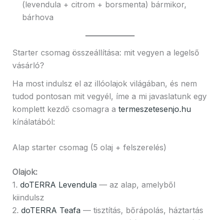
(levendula + citrom + borsmenta) bármikor,
bárhova
Starter csomag összeállítása: mit vegyen a legelső
vásárló?
Ha most indulsz el az illóolajok világában, és nem
tudod pontosan mit vegyél, íme a mi javaslatunk egy
komplett kezdő csomagra a
termeszetesenjo.hu
kínálatából:
Alap starter csomag (5 olaj + felszerelés)
Olajok:
1.
doTERRA Levendula
— az alap, amelyből
kiindulsz
2.
doTERRA Teafa
— tisztítás, bőrápolás, háztartás