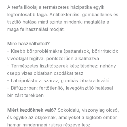
A teafa illóolaj a természetes házipatika egyik
legfontosabb tagja. Antibakteriális, gombaellenes és
tisztító hatása miatt szinte mindenki megtalálja a
maga felhasználási módját.
Mire használhatod?
– Kisebb bőrproblémákra (pattanások, bőrirritáció):
vivőolajjal hígítva, pontszerűen alkalmazva
– Természetes tisztítószerek készítéséhez: néhány
csepp vizes oldatban csodákat tesz
– Lábápoláshoz: száraz, gombás lábakra kiváló
– Diffúzorban: fertőtlenítő, levegőtisztító hatással
bír zárt terekben
Miért kezdőknek való?
Sokoldalú, viszonylag olcsó,
és egyike az olajoknak, amelyeket a legtöbb ember
hamar mindennapi rutinja részévé tesz.