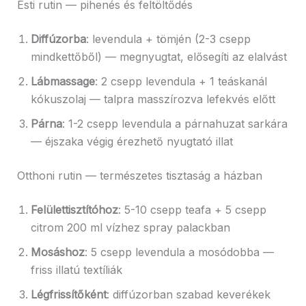
Esti rutin — pihenés és feltöltődés
Diffúzorba
: levendula + tömjén (2-3 csepp
mindkettőből) — megnyugtat, elősegíti az elalvást
Lábmassage
: 2 csepp levendula + 1 teáskanál
kókuszolaj — talpra masszírozva lefekvés előtt
Párna
: 1-2 csepp levendula a párnahuzat sarkára
— éjszaka végig érezhető nyugtató illat
Otthoni rutin — természetes tisztaság a házban
Felülettisztítóhoz
: 5-10 csepp teafa + 5 csepp
citrom 200 ml vízhez spray palackban
Mosáshoz
: 5 csepp levendula a mosódobba —
friss illatú textíliák
Légfrissítőként
: diffúzorban szabad keverékek