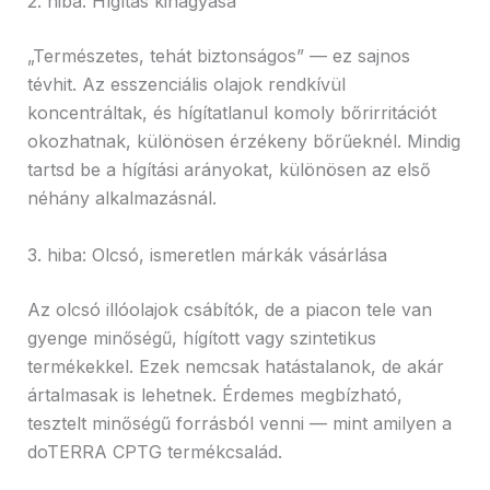
2. hiba: Hígítás kihagyása
„Természetes, tehát biztonságos” — ez sajnos
tévhit. Az esszenciális olajok rendkívül
koncentráltak, és hígítatlanul komoly bőrirritációt
okozhatnak, különösen érzékeny bőrűeknél. Mindig
tartsd be a hígítási arányokat, különösen az első
néhány alkalmazásnál.
3. hiba: Olcsó, ismeretlen márkák vásárlása
Az olcsó illóolajok csábítók, de a piacon tele van
gyenge minőségű, hígított vagy szintetikus
termékekkel. Ezek nemcsak hatástalanok, de akár
ártalmasak is lehetnek. Érdemes megbízható,
tesztelt minőségű forrásból venni — mint amilyen a
doTERRA CPTG termékcsalád.