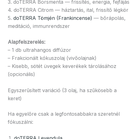
3. doTERRA Borsmenta — frissítés, energia, fejfájás
4. doTERRA Citrom — háztartás, ital, frissítő légkör
5.
doTERRA Tömjén (Frankincense)
— bőrápolás,
meditáció, immunrendszer
Alapfelszerelés:
– 1 db ultrahangos diffúzor
– Frakcionált kókuszolaj (vivőolajnak)
– Kisebb, sötét üvegek keverékek tárolásához
(opcionális)
Egyszerűsített variáció (3 olaj, ha szűkösebb a
keret)
Ha egyelőre csak a legfontosabbakra szeretnél
fókuszálni:
doTERRA Levendula