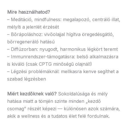
Mire használhatod?
– Meditáció, mindfulness: megalapozó, centráló illat,
mélyíti a jelenlét érzését
– Bőrápoláshoz: vivőolajjal hígítva öregedésgátló,
bőrregeneráló hatású
– Diffúzorban: nyugodt, harmonikus légkört teremt
– Immunrendszer-támogatásra: belső alkalmazásra
is kiváló (csak CPTG minőségű olajnál!)
– Légzési problémáknál: mellkasra kenve segíthet a
szabad légzésben
Miért kezdőknek való?
Sokoldalúsága és mély
hatása miatt a tömjén szinte minden „kezdő
csomag” részét képezi — különösen azok számára,
akik a wellness és a tudatos élet felé fordulnak.