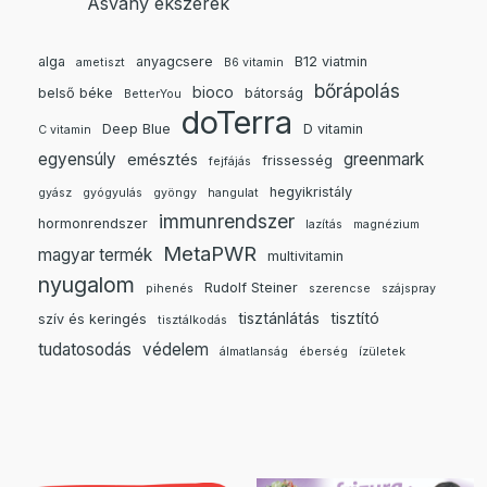
Ásvány ékszerek
alga
anyagcsere
B12 viatmin
ametiszt
B6 vitamin
bőrápolás
bioco
belső béke
bátorság
BetterYou
doTerra
Deep Blue
D vitamin
C vitamin
egyensúly
greenmark
emésztés
frissesség
fejfájás
hegyikristály
gyász
gyógyulás
gyöngy
hangulat
immunrendszer
hormonrendszer
lazítás
magnézium
MetaPWR
magyar termék
multivitamin
nyugalom
Rudolf Steiner
pihenés
szerencse
szájspray
tisztánlátás
tisztító
szív és keringés
tisztálkodás
tudatosodás
védelem
álmatlanság
éberség
ízületek