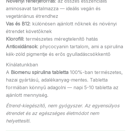
Növényi fehérjeforrás
: az összes esszenciális
aminosavat tartalmazza — ideális vegán és
vegetáriánus étrendhez
Vas és B12
: különösen ajánlott nőknek és növényi
étrendet követőknek
Klorofill
: természetes méregtelenítő hatás
Antioxidánsok
: phycocyanin tartalom, ami a spirulina
kék-zöld pigmentje és erős gyulladáscsökkentő
Kínálatunkban
A
Biomenu spirulina tabletta
100%-ban természetes,
hazai gyártású, adalékanyag-mentes. Tabletta
formában könnyű adagolni — napi 5-10 tabletta az
ajánlott mennyiség.
Étrend-kiegészítő, nem gyógyszer. Az egyensúlyos
étrendet és az egészséges életmódot nem
helyettesíti.