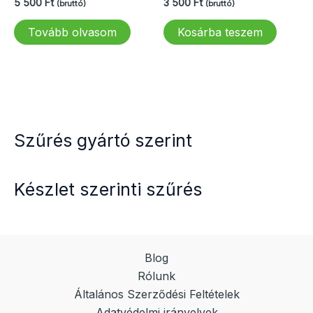
5 500
Ft
3 500
Ft
(bruttó)
(bruttó)
Tovább olvasom
Kosárba teszem
Szűrés gyártó szerint
Készlet szerinti szűrés
Blog
Rólunk
Általános Szerződési Feltételek
Adatvédelmi irányelvek