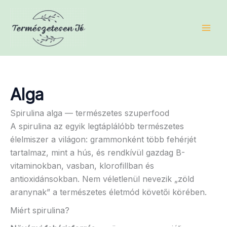
Skip
to
content
Alga
Spirulina alga — természetes szuperfood
A spirulina az egyik legtáplálóbb természetes
élelmiszer a világon: grammonként több fehérjét
tartalmaz, mint a hús, és rendkívül gazdag B-
vitaminokban, vasban, klorofillban és
antioxidánsokban. Nem véletlenül nevezik „zöld
aranynak” a természetes életmód követői körében.
Miért spirulina?