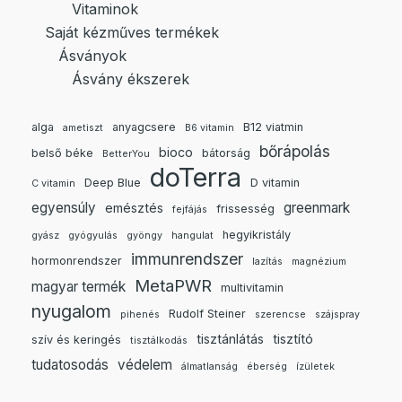
Vitaminok
Saját kézműves termékek
Ásványok
Ásvány ékszerek
alga
anyagcsere
B12 viatmin
ametiszt
B6 vitamin
bőrápolás
bioco
belső béke
bátorság
BetterYou
doTerra
Deep Blue
D vitamin
C vitamin
egyensúly
greenmark
emésztés
frissesség
fejfájás
hegyikristály
gyász
gyógyulás
gyöngy
hangulat
immunrendszer
hormonrendszer
lazítás
magnézium
MetaPWR
magyar termék
multivitamin
nyugalom
Rudolf Steiner
pihenés
szerencse
szájspray
tisztánlátás
tisztító
szív és keringés
tisztálkodás
tudatosodás
védelem
álmatlanság
éberség
ízületek