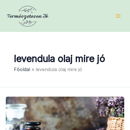
Skip
to
content
levendula olaj mire jó
Főoldal
levendula olaj mire jó