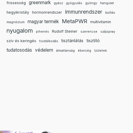
greenmark
frissesség
gyász
gyógyulás
gyöngy
hangulat
immunrendszer
hegyikristály
hormonrendszer
lazítás
MetaPWR
magyar termék
multivitamin
magnézium
nyugalom
Rudolf Steiner
pihenés
szerencse
szájspray
tisztánlátás
tisztító
szív és keringés
tisztálkodás
tudatosodás
védelem
álmatlanság
éberség
ízületek