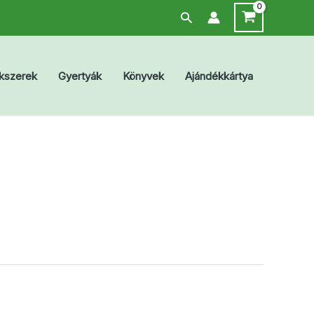
Search
kszerek
Gyertyák
Könyvek
Ajándékkártya