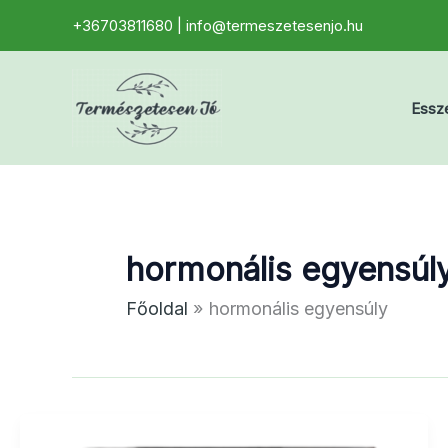
Skip
+36703811680 | info@termeszetesenjo.hu
to
content
Essze
hormonális egyensúl
Főoldal
hormonális egyensúly