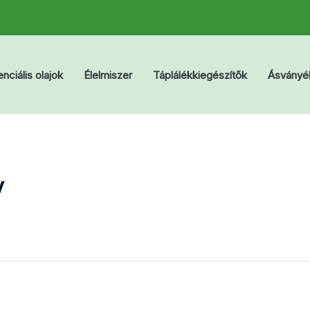
nciális olajok
Élelmiszer
Táplálékkiegészítők
Ásványé
y