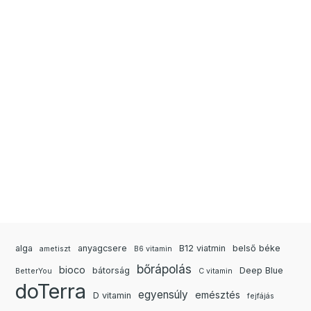
alga
anyagcsere
B12 viatmin
belső béke
ametiszt
B6 vitamin
bőrápolás
bioco
bátorság
Deep Blue
BetterYou
C vitamin
doTerra
egyensúly
emésztés
D vitamin
fejfájás