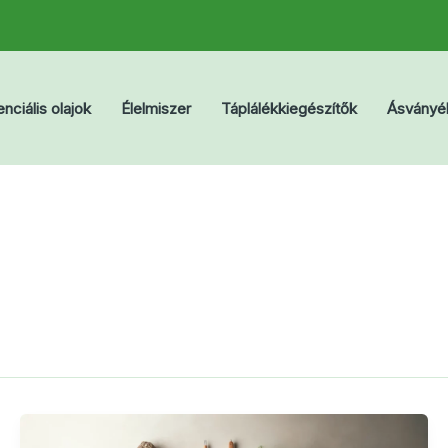
nciális olajok
Élelmiszer
Táplálékkiegészítők
Ásványé