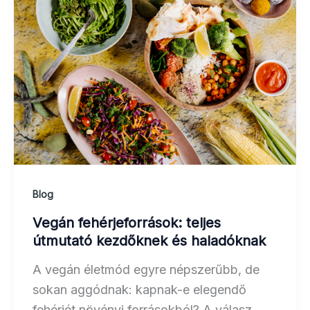
Blog
Vegán fehérjeforrások: teljes
útmutató kezdőknek és haladóknak
A vegán életmód egyre népszerűbb, de
sokan aggódnak: kapnak-e elegendő
fehérjét növényi forrásokból? A válasz