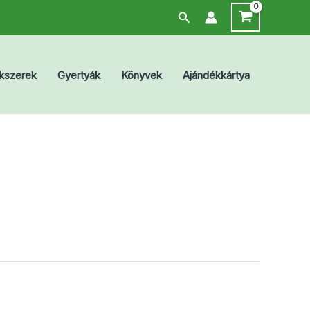
Search
kszerek
Gyertyák
Könyvek
Ajándékkártya