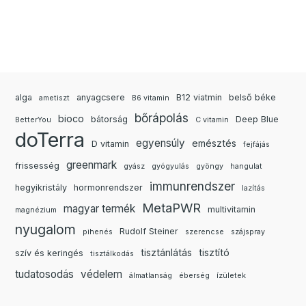
alga
anyagcsere
B12 viatmin
belső béke
ametiszt
B6 vitamin
bőrápolás
bioco
bátorság
Deep Blue
BetterYou
C vitamin
doTerra
egyensúly
emésztés
D vitamin
fejfájás
greenmark
frissesség
gyász
gyógyulás
gyöngy
hangulat
immunrendszer
hegyikristály
hormonrendszer
lazítás
MetaPWR
magyar termék
multivitamin
magnézium
nyugalom
Rudolf Steiner
pihenés
szerencse
szájspray
tisztánlátás
tisztító
szív és keringés
tisztálkodás
tudatosodás
védelem
álmatlanság
éberség
ízületek