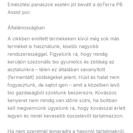
Emésztési panaszok esetén jól bevált a doTerra PB
Assist por.
Általánosságban
A cikkben említett termékeken kívül még sok más
terméket is használunk, kisebb nagyobb
rendszerességgel. Figyelünk rá, hogy mindig
kerüljön szezonális bio gyümölcs és zöldség az
asztalunkra – télen ez általában savanyított
(fermentált) zöldségeket jelent. Húst és halat nem
fogyasztunk, de sajtot igen – amit a közelben levő
bio gazdaságból szoktunk beszerezni. Kovászos
kenyeret nem mindig van időnk sütni, ha boltban
kell megvennünk ügyelünk rá, hogy kovásszal érlelt
legyen és minél kevesebb összetevőt tartalmazzon.
Ha nem szeretnél lemaradni a hasonló tartalmakról,