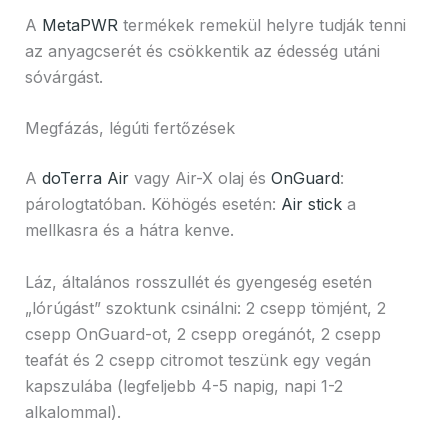
A
MetaPWR
termékek remekül helyre tudják tenni
az anyagcserét és csökkentik az édesség utáni
sóvárgást.
Megfázás, légúti fertőzések
A
doTerra Air
vagy Air-X olaj és
OnGuard
:
párologtatóban. Köhögés esetén:
Air stick
a
mellkasra és a hátra kenve.
Láz, általános rosszullét és gyengeség esetén
„lórúgást” szoktunk csinálni: 2 csepp tömjént, 2
csepp OnGuard-ot, 2 csepp oregánót, 2 csepp
teafát és 2 csepp citromot teszünk egy vegán
kapszulába (legfeljebb 4-5 napig, napi 1-2
alkalommal).