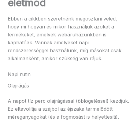
életmód
Ebben a cikkben szeretnénk megosztani veled,
hogy mi hogyan és mikor használjuk azokat a
termékeket, amelyek webáruházunkban is
kaphatóak. Vannak amelyeket napi
rendszerességgel használunk, míg másokat csak
alkalmanként, amikor szükség van rájuk.
Napi rutin
Olajrágás
A napot tíz perc olajrágással (öblögetéssel) kezdjük.
Ez eltávolítja a szájból az éjszaka termelődött
méreganyagokat (és a fogmosást is helyettesíti).