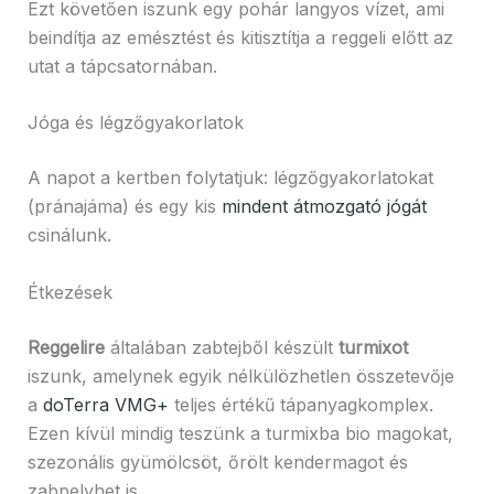
Ezt követően iszunk egy pohár langyos vízet, ami
beindítja az emésztést és kitisztítja a reggeli előtt az
utat a tápcsatornában.
Jóga és légzőgyakorlatok
A napot a kertben folytatjuk: légzőgyakorlatokat
(pránajáma) és egy kis
mindent átmozgató jógát
csinálunk.
Étkezések
Reggelire
általában zabtejből készült
turmixot
iszunk, amelynek egyik nélkülözhetlen összetevője
a
doTerra VMG+
teljes értékű tápanyagkomplex.
Ezen kívül mindig teszünk a turmixba bio magokat,
szezonális gyümölcsöt, őrölt kendermagot és
zabpelyhet is.