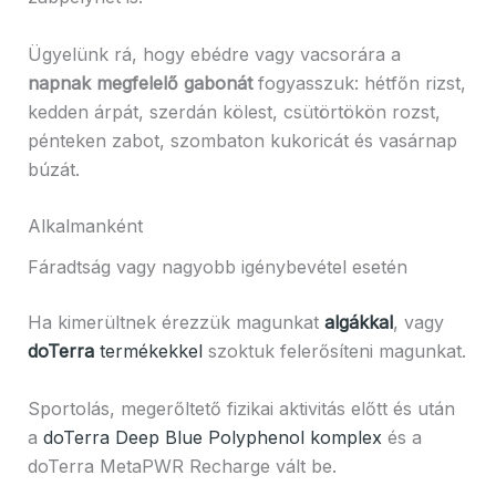
Ügyelünk rá, hogy ebédre vagy vacsorára a
napnak megfelelő gabonát
fogyasszuk: hétfőn rizst,
kedden árpát, szerdán kölest, csütörtökön rozst,
pénteken zabot, szombaton kukoricát és vasárnap
búzát.
Alkalmanként
Fáradtság vagy nagyobb igénybevétel esetén
Ha kimerültnek érezzük magunkat
algákkal
, vagy
doTerra
termékekkel
szoktuk felerősíteni magunkat.
Sportolás, megerőltető fizikai aktivitás előtt és után
a
doTerra Deep Blue Polyphenol komplex
és a
doTerra MetaPWR Recharge vált be.