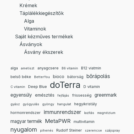
Krémek
Táplálékkiegészítők
Alga
Vitaminok
Saját kézműves termékek
Ásványok
Ásvány ékszerek
alga
anyagcsere
B12 viatmin
ametiszt
B6 vitamin
bőrápolás
bioco
belső béke
bátorság
BetterYou
doTerra
Deep Blue
D vitamin
C vitamin
egyensúly
greenmark
emésztés
frissesség
fejfájás
hegyikristály
gyász
gyógyulás
gyöngy
hangulat
immunrendszer
hormonrendszer
lazítás
magnézium
MetaPWR
magyar termék
multivitamin
nyugalom
Rudolf Steiner
pihenés
szerencse
szájspray