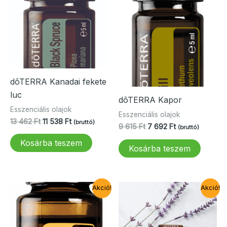
dōTERRA Kanadai fekete
luc
dōTERRA Kapor
Esszenciális olajok
Esszenciális olajok
Original
Current
13 462
Ft
11 538
Ft
(bruttó)
Original
Current
9 615
Ft
7 692
Ft
(bruttó)
price
price
price
price
was:
is:
Kosárba teszem
was:
is:
Kosárba teszem
13
11
9
7
462 Ft.
538 Ft.
615 Ft.
692 Ft.
Akció!
Akció!