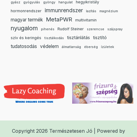
hegyikristály
gyász
gyógyulás
gyöngy
hangulat
immunrendszer
hormonrendszer
lazítás
magnézium
MetaPWR
magyar termék
multivitamin
nyugalom
Rudolf Steiner
pihenés
szerencse
szájspray
tisztánlátás
tisztító
szív és keringés
tisztálkodás
tudatosodás
védelem
álmatlanság
éberség
ízületek
Copyright 2026 Természetesen Jó | Powered by