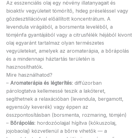
Az esszenciális olaj egy növény illatanyagait és
bioaktív vegyületeit tömörítő, hideg préseléssel vagy
gőzdesztillációval előállított koncentrátum. A
levendula virágából, a borsmenta leveléből, a
tömjénfa gyantájából vagy a citrusfélék héjából kivont
olaj egyaránt tartalmaz olyan természetes
vegyületeket, amelyek az aromaterápia, a bőrápolás
és a mindennapi háztartás területén is
hasznosíthatók.
Mire használhatod?
–
Aromaterápia és légterítés
: diffúzorban
párologtatva kellemessé teszik a lakóteret,
segíthetnek a relaxációban (levendula, bergamott,
egyensúly keverék) vagy éppen az
összpontosításban (borsmenta, rozmaring, tömjén)
–
Bőrápolás
: hordozóolajjal hígítva (kókuszolaj,
jojobaolaj) közvetlenül a bőrre vihetők — a