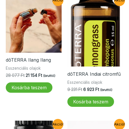
Akció!
Akció!
dōTERRA Ilang Ilang
Esszenciális olajok
dōTERRA Indiai citromfű
Original
Current
28 077
Ft
21 154
Ft
(bruttó)
price
price
Esszenciális olajok
was:
is:
Kosárba teszem
Original
Current
9 231
Ft
6 923
Ft
(bruttó)
28
21
price
price
077 Ft.
154 Ft.
was:
is:
Kosárba teszem
9
6
231 Ft.
923 Ft.
Akció!
Akció!