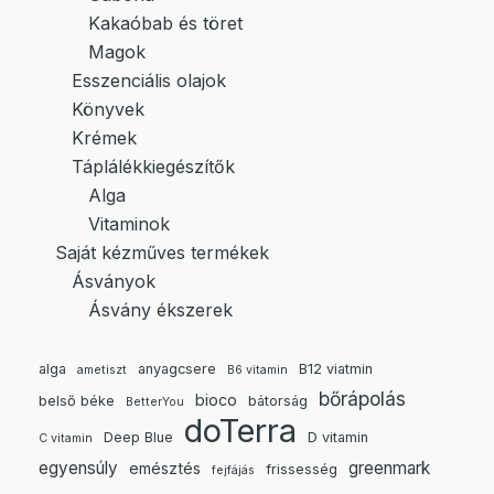
Kakaóbab és töret
Magok
Esszenciális olajok
Könyvek
Krémek
Táplálékkiegészítők
Alga
Vitaminok
Saját kézműves termékek
Ásványok
Ásvány ékszerek
alga
anyagcsere
B12 viatmin
ametiszt
B6 vitamin
bőrápolás
bioco
belső béke
bátorság
BetterYou
doTerra
Deep Blue
D vitamin
C vitamin
egyensúly
greenmark
emésztés
frissesség
fejfájás