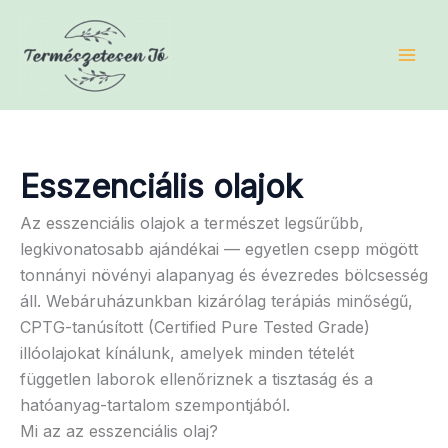
Skip
to
content
Esszenciális olajok
Az esszenciális olajok a természet legsűrűbb,
legkivonatosabb ajándékai — egyetlen csepp mögött
tonnányi növényi alapanyag és évezredes bölcsesség
áll. Webáruházunkban kizárólag terápiás minőségű,
CPTG-tanúsított (Certified Pure Tested Grade)
illóolajokat kínálunk, amelyek minden tételét
független laborok ellenőriznek a tisztaság és a
hatóanyag-tartalom szempontjából.
Mi az az esszenciális olaj?