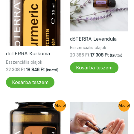
dōTERRA Levendula
Esszenciális olajok
dōTERRA Kurkuma
Original
Current
20 385
Ft
17 308
Ft
(bruttó)
price
price
Esszenciális olajok
was:
is:
Kosárba teszem
Original
Current
22 308
Ft
18 846
Ft
(bruttó)
20
17
price
price
385 Ft.
308 Ft.
was:
is:
Kosárba teszem
22
18
308 Ft.
846 Ft.
Akció!
Akció!