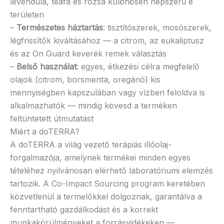
levendula, teafa és rozsa különösen népszerű e
területen
–
Természetes háztartás
: tisztítószerek, mosószerek,
légfrissítők kiváltásához — a citrom, az eukaliptusz
és az On Guard keverék remek választás
–
Belső használat
: egyes, étkezési célra megfelelő
olajok (citrom, borsmenta, oregánó) kis
mennyiségben kapszulában vagy vízben feloldva is
alkalmazhatók — mindig kövesd a terméken
feltüntetett útmutatást
Miért a doTERRA?
A doTERRA a világ vezető terápiás illóolaj-
forgalmazója, amelynek termékei minden egyes
tételéhez nyilvánosan elérhető laboratóriumi elemzés
tartozik. A Co-Impact Sourcing program keretében
közvetlenül a termelőkkel dolgoznak, garantálva a
fenntartható gazdálkodást és a korrekt
munkakörülményeket a forrásvidékeken —