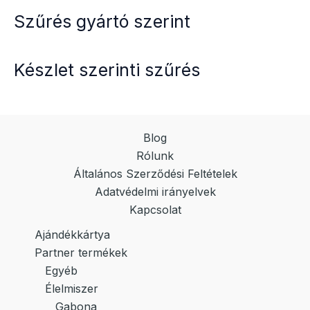
a
Szűrés gyártó szerint
termékoldalon
választhatók
ki
Készlet szerinti szűrés
Blog
Rólunk
Általános Szerződési Feltételek
Adatvédelmi irányelvek
Kapcsolat
Ajándékkártya
Partner termékek
Egyéb
Élelmiszer
Gabona