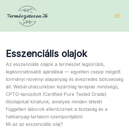
Skip
to
content
Esszenciális olajok
Az esszenciális olajok a természet legsűrűbb,
legkivonatosabb ajándékai — egyetlen csepp mögött
tonnányi növényi alapanyag és évezredes bölcsesség
áll. Webáruházunkban kizárólag terápiás minőségű,
CPTG-tanúsított (Certified Pure Tested Grade)
illóolajokat kínálunk, amelyek minden tételét
független laborok ellenőriznek a tisztaság és a
hatóanyag-tartalom szempontjából.
Mi az az esszenciális olaj?