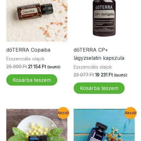
dōTERRA Copaiba
dōTERRA CP+
lágyzselatin kapszula
Esszenciális olajok
Original
Current
25 000
Ft
21 154
Ft
Esszenciális olajok
(bruttó)
price
price
Original
Current
23 077
Ft
19 231
Ft
(bruttó)
was:
is:
Kosárba teszem
price
price
25
21
was:
is:
Kosárba teszem
000 Ft.
154 Ft.
23
19
077 Ft.
231 Ft.
Akció!
Akció!