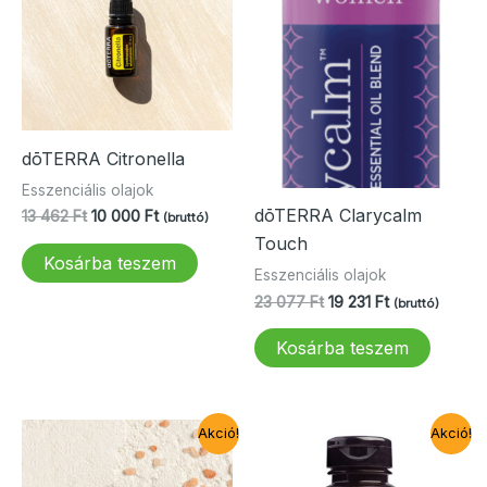
dōTERRA Citronella
Esszenciális olajok
dōTERRA Clarycalm
Original
Current
13 462
Ft
10 000
Ft
(bruttó)
price
price
Touch
was:
is:
Kosárba teszem
13
10
Esszenciális olajok
462 Ft.
000 Ft.
Original
Current
23 077
Ft
19 231
Ft
(bruttó)
price
price
was:
is:
Kosárba teszem
23
19
077 Ft.
231 Ft.
Akció!
Akció!