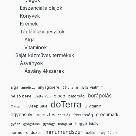
Magok
Esszenciális olajok
Könyvek
Krémek
Táplálékkiegészítők
Alga
Vitaminok
Saját kézműves termékek
Ásványok
Ásvány ékszerek
alga
anyagcsere
B12 viatmin
ametiszt
B6 vitamin
bőrápolás
bioco
belső béke
bátorság
BetterYou
doTerra
Deep Blue
D vitamin
C vitamin
egyensúly
greenmark
emésztés
frissesség
fejfájás
hegyikristály
gyász
gyógyulás
gyöngy
hangulat
immunrendszer
hormonrendszer
lazítás
magnézium