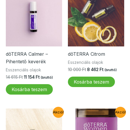
dōTERRA Calmer –
dōTERRA Citrom
Pihentető keverék
Esszenciális olajok
Original
Current
10 000
Ft
8 462
Ft
Esszenciális olajok
(bruttó)
price
price
Original
Current
14 615
Ft
11 154
Ft
(bruttó)
was:
is:
Kosárba teszem
price
price
10
8
was:
is:
Kosárba teszem
000 Ft.
462 Ft.
14
11
615 Ft.
154 Ft.
Akció!
Akció!