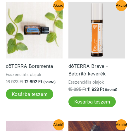
Akció!
Akció!
dōTERRA Borsmenta
dōTERRA Brave –
Bátorító keverék
Esszenciális olajok
Original
Current
16 923
Ft
12 692
Ft
Esszenciális olajok
(bruttó)
price
price
Original
Current
15 385
Ft
11 923
Ft
(bruttó)
was:
is:
Kosárba teszem
price
price
16
12
was:
is:
Kosárba teszem
923 Ft.
692 Ft.
15
11
385 Ft.
923 Ft.
Akció!
Akció!