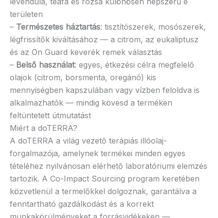
levendula, teafa és rozsa különösen népszerű e
területen
–
Természetes háztartás
: tisztítószerek, mosószerek,
légfrissítők kiváltásához — a citrom, az eukaliptusz
és az On Guard keverék remek választás
–
Belső használat
: egyes, étkezési célra megfelelő
olajok (citrom, borsmenta, oregánó) kis
mennyiségben kapszulában vagy vízben feloldva is
alkalmazhatók — mindig kövesd a terméken
feltüntetett útmutatást
Miért a doTERRA?
A doTERRA a világ vezető terápiás illóolaj-
forgalmazója, amelynek termékei minden egyes
tételéhez nyilvánosan elérhető laboratóriumi elemzés
tartozik. A Co-Impact Sourcing program keretében
közvetlenül a termelőkkel dolgoznak, garantálva a
fenntartható gazdálkodást és a korrekt
munkakörülményeket a forrásvidékeken —