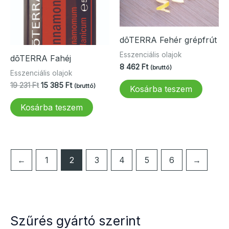
dōTERRA Fehér grépfrút
Esszenciális olajok
dōTERRA Fahéj
8 462
Ft
(bruttó)
Esszenciális olajok
Original
Current
19 231
Ft
15 385
Ft
(bruttó)
Kosárba teszem
price
price
was:
is:
Kosárba teszem
19
15
231 Ft.
385 Ft.
←
1
2
3
4
5
6
→
Szűrés gyártó szerint