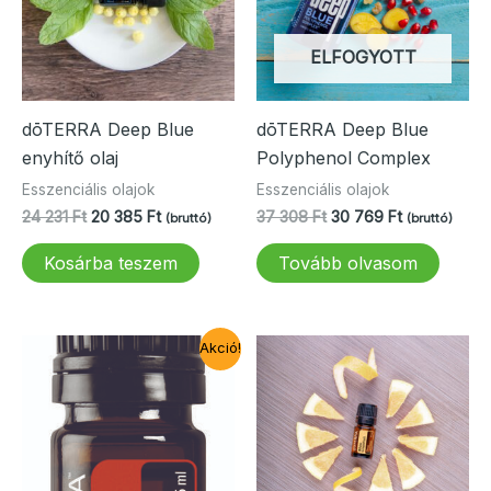
ELFOGYOTT
dōTERRA Deep Blue
dōTERRA Deep Blue
enyhítő olaj
Polyphenol Complex
Esszenciális olajok
Esszenciális olajok
Original
Current
Original
Current
24 231
Ft
20 385
Ft
37 308
Ft
30 769
Ft
(bruttó)
(bruttó)
price
price
price
price
was:
is:
was:
is:
Kosárba teszem
Tovább olvasom
24
20
37
30
231 Ft.
385 Ft.
308 Ft.
769 Ft.
Akció!