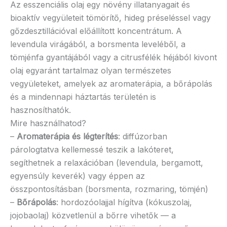
Az esszenciális olaj egy növény illatanyagait és
bioaktív vegyületeit tömörítő, hideg préseléssel vagy
gőzdesztillációval előállított koncentrátum. A
levendula virágából, a borsmenta leveléből, a
tömjénfa gyantájából vagy a citrusfélék héjából kivont
olaj egyaránt tartalmaz olyan természetes
vegyületeket, amelyek az aromaterápia, a bőrápolás
és a mindennapi háztartás területén is
hasznosíthatók.
Mire használhatod?
–
Aromaterápia és légterítés
: diffúzorban
párologtatva kellemessé teszik a lakóteret,
segíthetnek a relaxációban (levendula, bergamott,
egyensúly keverék) vagy éppen az
összpontosításban (borsmenta, rozmaring, tömjén)
–
Bőrápolás
: hordozóolajjal hígítva (kókuszolaj,
jojobaolaj) közvetlenül a bőrre vihetők — a