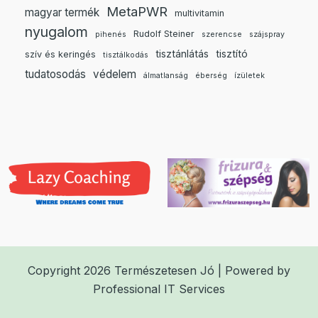
MetaPWR
magyar termék
multivitamin
nyugalom
Rudolf Steiner
pihenés
szerencse
szájspray
tisztánlátás
tisztító
szív és keringés
tisztálkodás
tudatosodás
védelem
álmatlanság
éberség
ízületek
Copyright 2026 Természetesen Jó | Powered by
Professional IT Services