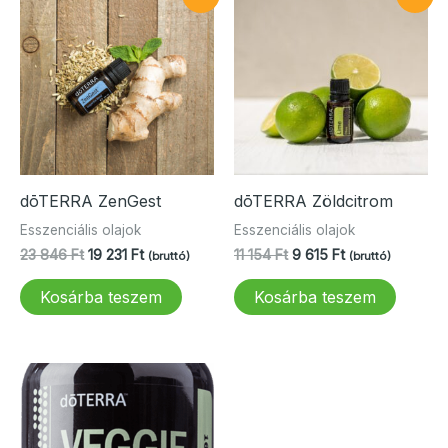
dōTERRA ZenGest
dōTERRA Zöldcitrom
Esszenciális olajok
Esszenciális olajok
Original
Current
Original
Current
23 846
Ft
19 231
Ft
11 154
Ft
9 615
Ft
(bruttó)
(bruttó)
price
price
price
price
was:
is:
was:
is:
Kosárba teszem
Kosárba teszem
23
19
11
9
846 Ft.
231 Ft.
154 Ft.
615 Ft.