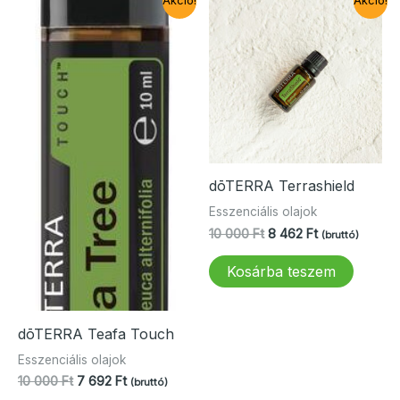
Akció!
Akció!
dōTERRA Terrashield
Esszenciális olajok
Original
Current
10 000
Ft
8 462
Ft
(bruttó)
price
price
was:
is:
Kosárba teszem
10
8
000 Ft.
462 Ft.
dōTERRA Teafa Touch
Esszenciális olajok
Original
Current
10 000
Ft
7 692
Ft
(bruttó)
price
price