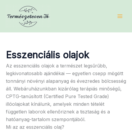
Skip
to
content
Esszenciális olajok
Az esszenciális olajok a természet legsűrűbb,
legkivonatosabb ajándékai — egyetlen csepp mögött
tonnányi növényi alapanyag és évezredes bölcsesség
áll. Webáruházunkban kizárólag terápiás minőségű,
CPTG-tanúsított (Certified Pure Tested Grade)
illóolajokat kínálunk, amelyek minden tételét
független laborok ellenőriznek a tisztaság és a
hatóanyag-tartalom szempontjából.
Mi az az esszenciális olaj?