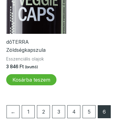
dōTERRA
Zöldségkapszula
Esszenciális olajok
3 846
Ft
(bruttó)
Kosárba teszem
←
1
2
3
4
5
6