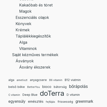
Kakaóbab és töret
Magok
Esszenciális olajok
Könyvek
Krémek
Táplálékkiegészítők
Alga
Vitaminok
Saját kézműves termékek
Ásványok
Ásvány ékszerek
alga
anyagcsere
B12 viatmin
ametiszt
B6 vitamin
bőrápolás
bioco
belső béke
bátorság
BetterYou
doTerra
Deep Blue
D vitamin
C vitamin
egyensúly
greenmark
emésztés
frissesség
fejfájás