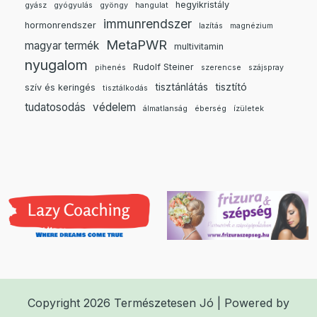
hegyikristály
gyász
gyógyulás
gyöngy
hangulat
immunrendszer
hormonrendszer
lazítás
magnézium
MetaPWR
magyar termék
multivitamin
nyugalom
Rudolf Steiner
pihenés
szerencse
szájspray
tisztánlátás
tisztító
szív és keringés
tisztálkodás
tudatosodás
védelem
álmatlanság
éberség
ízületek
Copyright 2026 Természetesen Jó | Powered by