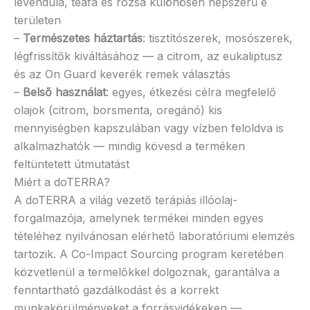
levendula, teafa és rozsa különösen népszerű e
területen
–
Természetes háztartás
: tisztítószerek, mosószerek,
légfrissítők kiváltásához — a citrom, az eukaliptusz
és az On Guard keverék remek választás
–
Belső használat
: egyes, étkezési célra megfelelő
olajok (citrom, borsmenta, oregánó) kis
mennyiségben kapszulában vagy vízben feloldva is
alkalmazhatók — mindig kövesd a terméken
feltüntetett útmutatást
Miért a doTERRA?
A doTERRA a világ vezető terápiás illóolaj-
forgalmazója, amelynek termékei minden egyes
tételéhez nyilvánosan elérhető laboratóriumi elemzés
tartozik. A Co-Impact Sourcing program keretében
közvetlenül a termelőkkel dolgoznak, garantálva a
fenntartható gazdálkodást és a korrekt
munkakörülményeket a forrásvidékeken —