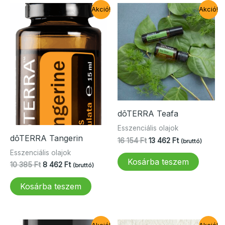
Akció!
Akció!
dōTERRA Teafa
Esszenciális olajok
dōTERRA Tangerin
Original
Current
16 154
Ft
13 462
Ft
(bruttó)
price
price
Esszenciális olajok
was:
is:
Kosárba teszem
Original
Current
10 385
Ft
8 462
Ft
(bruttó)
16
13
price
price
154 Ft.
462 Ft.
was:
is:
Kosárba teszem
10
8
385 Ft.
462 Ft.