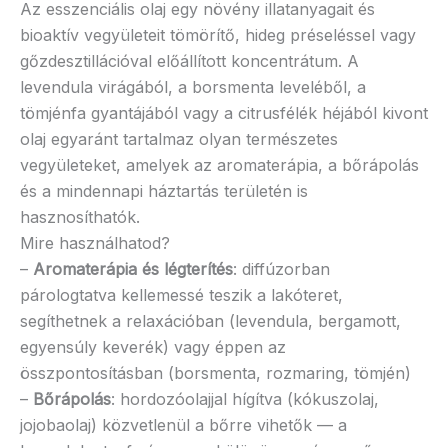
Az esszenciális olaj egy növény illatanyagait és
bioaktív vegyületeit tömörítő, hideg préseléssel vagy
gőzdesztillációval előállított koncentrátum. A
levendula virágából, a borsmenta leveléből, a
tömjénfa gyantájából vagy a citrusfélék héjából kivont
olaj egyaránt tartalmaz olyan természetes
vegyületeket, amelyek az aromaterápia, a bőrápolás
és a mindennapi háztartás területén is
hasznosíthatók.
Mire használhatod?
–
Aromaterápia és légterítés
: diffúzorban
párologtatva kellemessé teszik a lakóteret,
segíthetnek a relaxációban (levendula, bergamott,
egyensúly keverék) vagy éppen az
összpontosításban (borsmenta, rozmaring, tömjén)
–
Bőrápolás
: hordozóolajjal hígítva (kókuszolaj,
jojobaolaj) közvetlenül a bőrre vihetők — a