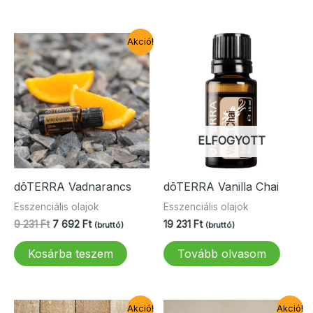
923 Ft.
231 Ft.
Akció!
ELFOGYOTT
dōTERRA Vadnarancs
dōTERRA Vanilla Chai
Esszenciális olajok
Esszenciális olajok
Original
Current
9 231
Ft
7 692
Ft
19 231
Ft
(bruttó)
(bruttó)
price
price
was:
is:
Kosárba teszem
Tovább olvasom
9
7
231 Ft.
692 Ft.
Akció!
Akció!