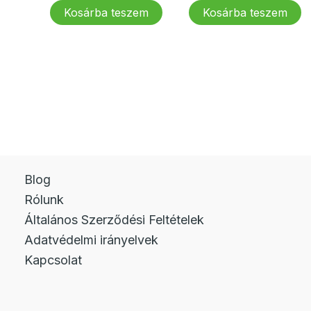
20
17
52
42
Kosárba teszem
Kosárba teszem
385 Ft.
308 Ft.
308 Ft.
30
Blog
Rólunk
Általános Szerződési Feltételek
Adatvédelmi irányelvek
Kapcsolat