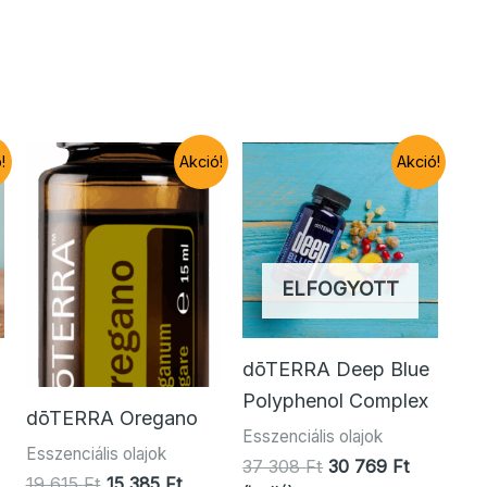
!
Akció!
Akció!
ELFOGYOTT
dōTERRA Deep Blue
Polyphenol Complex
dōTERRA Oregano
rrent
Esszenciális olajok
Esszenciális olajok
ice
Original
Current
37 308
Ft
30 769
Ft
Original
Current
19 615
Ft
15 385
Ft