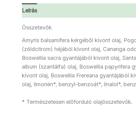
Leírás
További információk
Vélemények 
Összetevők
Amyris balsamifera kérgéből kivont olaj, Pogos
(zöldcitrom) héjából kivont olaj, Cananga odora
Boswellia sacra gyantájából kivont olaj, Sant
album (szantálfa) olaj, Boswellia papyrifera g
kivont olaj, Boswellia Frereana gyantájából k
olaj, limonén*, benzyl-benzoát*, linalol*, benzi
* Természetesen előforduló olajösszetevők.