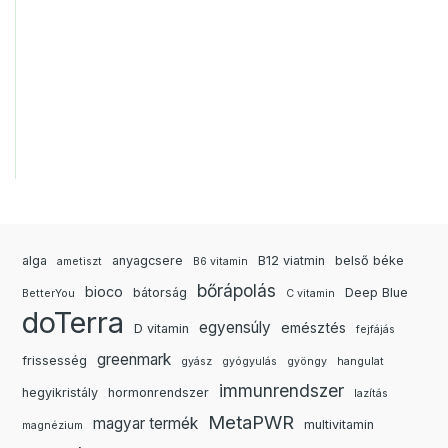
alga
anyagcsere
B12 viatmin
belső béke
ametiszt
B6 vitamin
bőrápolás
bioco
bátorság
Deep Blue
BetterYou
C vitamin
doTerra
egyensúly
emésztés
D vitamin
fejfájás
greenmark
frissesség
gyász
gyógyulás
gyöngy
hangulat
immunrendszer
hegyikristály
hormonrendszer
lazítás
MetaPWR
magyar termék
multivitamin
magnézium