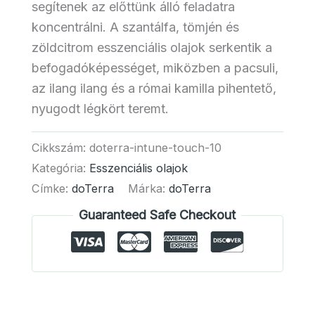
segítenek az előttünk álló feladatra
koncentrálni. A szantálfa, tömjén és
zöldcitrom esszenciális olajok serkentik a
befogadóképességet, miközben a pacsuli,
az ilang ilang és a római kamilla pihentető,
nyugodt légkört teremt.
Cikkszám:
doterra-intune-touch-10
Kategória:
Esszenciális olajok
Címke:
doTerra
Márka:
doTerra
Guaranteed Safe Checkout