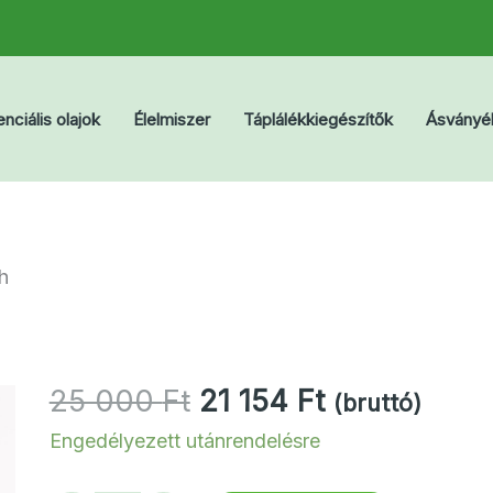
nciális olajok
Élelmiszer
Táplálékkiegészítők
Ásványé
h
Original
Current
25 000
Ft
21 154
Ft
(bruttó)
price
price
Engedélyezett utánrendelésre
was:
is: