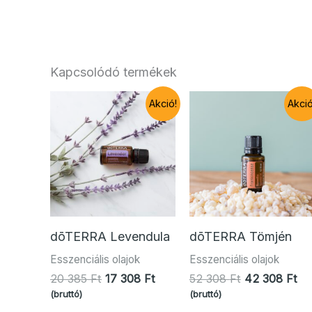
Kapcsolódó termékek
Akció!
Akció
dōTERRA Levendula
dōTERRA Tömjén
Esszenciális olajok
Esszenciális olajok
Original
Current
Original
Cu
20 385
Ft
17 308
Ft
52 308
Ft
42 308
Ft
price
price
price
pr
(bruttó)
(bruttó)
was:
is:
was:
is: