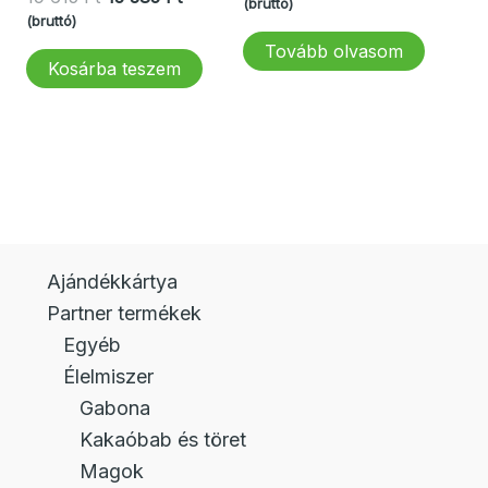
price
price
(bruttó)
price
price
(bruttó)
was:
is:
8 Ft.
was:
is:
37
30
Tovább olvasom
19
15
Kosárba teszem
308 Ft.
769 Ft.
615 Ft.
385 Ft.
Ajándékkártya
Partner termékek
Egyéb
Élelmiszer
Gabona
Kakaóbab és töret
Magok