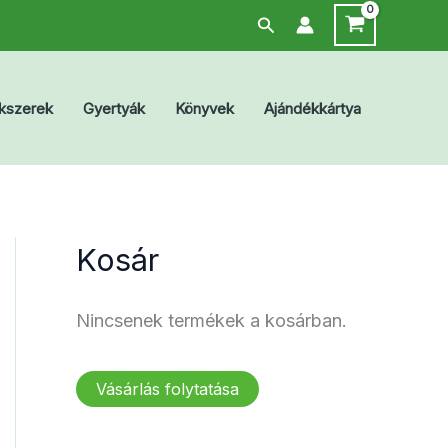
Search
kszerek
Gyertyák
Könyvek
Ajándékkártya
Kosár
Nincsenek termékek a kosárban.
Vásárlás folytatása