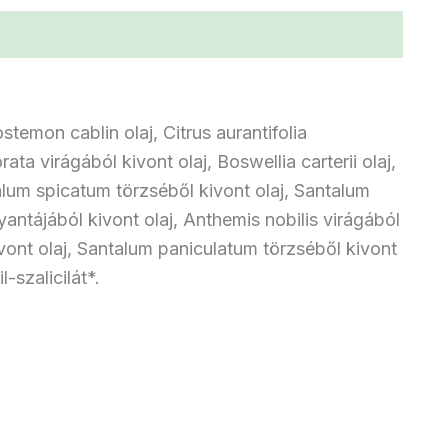
(0)
temon cablin olaj, Citrus aurantifolia
ta virágából kivont olaj, Boswellia carterii olaj,
alum spicatum törzséből kivont olaj, Santalum
yantájából kivont olaj, Anthemis nobilis virágából
ivont olaj, Santalum paniculatum törzséből kivont
l-szalicilát*.