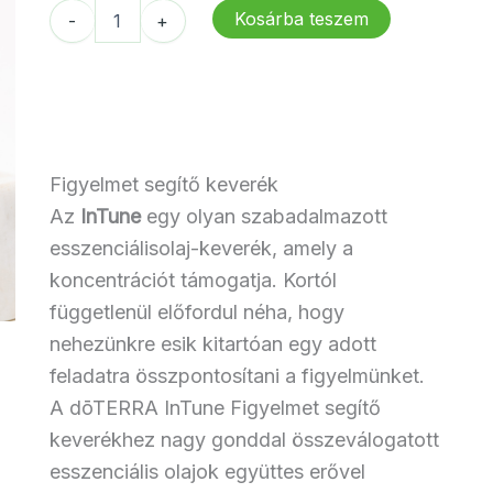
25
21
dōTERRA
Kosárba teszem
-
+
000 Ft.
154 Ft.
InTune
Touch
mennyiség
Figyelmet segítő keverék
Az
InTune
egy olyan szabadalmazott
esszenciálisolaj-keverék, amely a
koncentrációt támogatja. Kortól
függetlenül előfordul néha, hogy
nehezünkre esik kitartóan egy adott
feladatra összpontosítani a figyelmünket.
A dōTERRA InTune Figyelmet segítő
keverékhez nagy gonddal összeválogatott
esszenciális olajok együttes erővel