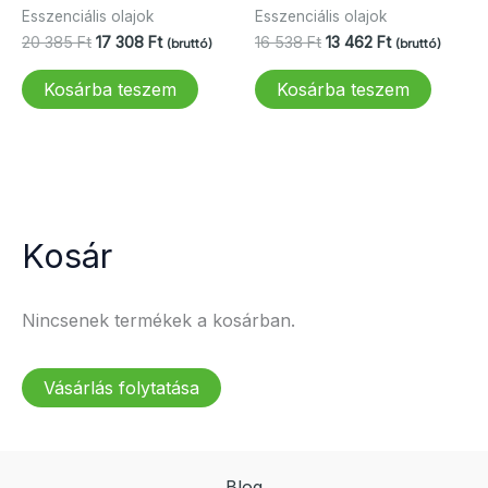
Esszenciális olajok
Esszenciális olajok
Original
Current
Original
Current
20 385
Ft
17 308
Ft
16 538
Ft
13 462
Ft
(bruttó)
(bruttó)
price
price
price
price
was:
is:
was:
is:
Kosárba teszem
Kosárba teszem
20
17
16
13
385 Ft.
308 Ft.
538 Ft.
462 Ft.
Kosár
Nincsenek termékek a kosárban.
Vásárlás folytatása
Blog