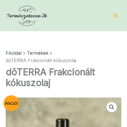
Skip
to
content
Főoldal
Termékek
dōTERRA Frakcionált kókuszolaj
dōTERRA Frakcionált
kókuszolaj
Akció!