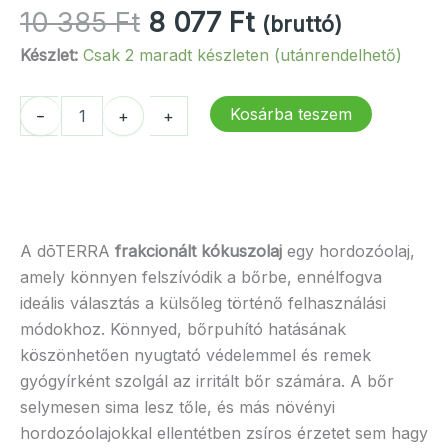
Original
Current
10 385
Ft
8 077
Ft
(bruttó)
price
price
Készlet:
Csak 2 maradt készleten (utánrendelhető)
was:
is:
10
8
dōTERRA
Kosárba teszem
-
-
+
+
385 Ft.
077 Ft.
Frakcionált
kókuszolaj
mennyiség
A dōTERRA
frakcionált kókuszolaj
egy hordozóolaj,
amely könnyen felszívódik a bőrbe, ennélfogva
ideális választás a külsőleg történő felhasználási
módokhoz. Könnyed, bőrpuhító hatásának
köszönhetően nyugtató védelemmel és remek
gyógyírként szolgál az irritált bőr számára. A bőr
selymesen sima lesz tőle, és más növényi
hordozóolajokkal ellentétben zsíros érzetet sem hagy