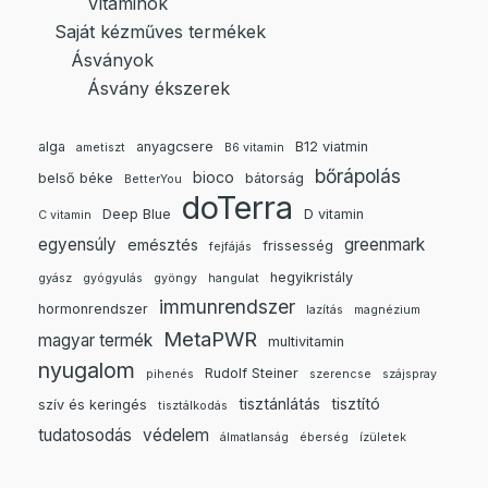
Vitaminok
Saját kézműves termékek
Ásványok
Ásvány ékszerek
alga
anyagcsere
B12 viatmin
ametiszt
B6 vitamin
bőrápolás
bioco
belső béke
bátorság
BetterYou
doTerra
Deep Blue
D vitamin
C vitamin
egyensúly
greenmark
emésztés
frissesség
fejfájás
hegyikristály
gyász
gyógyulás
gyöngy
hangulat
immunrendszer
hormonrendszer
lazítás
magnézium
MetaPWR
magyar termék
multivitamin
nyugalom
Rudolf Steiner
pihenés
szerencse
szájspray
tisztánlátás
tisztító
szív és keringés
tisztálkodás
tudatosodás
védelem
álmatlanság
éberség
ízületek