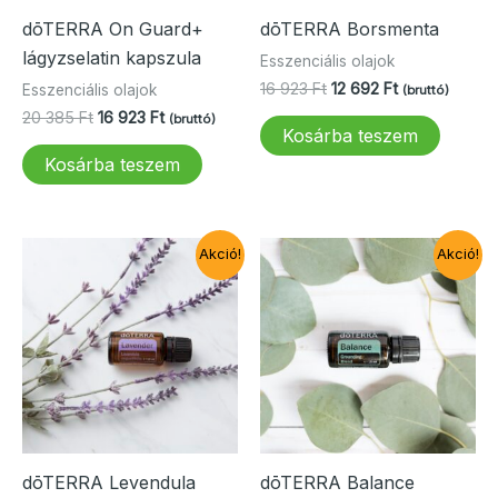
dōTERRA On Guard+
dōTERRA Borsmenta
lágyzselatin kapszula
Esszenciális olajok
Original
Current
16 923
Ft
12 692
Ft
Esszenciális olajok
(bruttó)
price
price
Original
Current
20 385
Ft
16 923
Ft
(bruttó)
was:
is:
Kosárba teszem
price
price
16
12
was:
is:
Kosárba teszem
923 Ft.
692 Ft.
20
16
385 Ft.
923 Ft.
Akció!
Akció!
dōTERRA Levendula
dōTERRA Balance