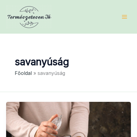
Skip
to
content
savanyúság
Főoldal
savanyúság