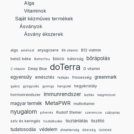
Alga
Vitaminok
Saját kézműves termékek
Ásványok
Ásvány ékszerek
alga
anyagcsere
B12 viatmin
ametiszt
B6 vitamin
bőrápolás
bioco
belső béke
bátorság
BetterYou
doTerra
Deep Blue
D vitamin
C vitamin
egyensúly
greenmark
emésztés
frissesség
fejfájás
hegyikristály
gyász
gyógyulás
gyöngy
hangulat
immunrendszer
hormonrendszer
lazítás
magnézium
MetaPWR
magyar termék
multivitamin
nyugalom
Rudolf Steiner
pihenés
szerencse
szájspray
tisztánlátás
tisztító
szív és keringés
tisztálkodás
tudatosodás
védelem
álmatlanság
éberség
ízületek