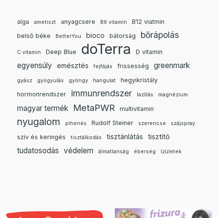
alga
anyagcsere
B12 viatmin
ametiszt
B6 vitamin
bőrápolás
bioco
belső béke
bátorság
BetterYou
doTerra
Deep Blue
D vitamin
C vitamin
egyensúly
greenmark
emésztés
frissesség
fejfájás
hegyikristály
gyász
gyógyulás
gyöngy
hangulat
immunrendszer
hormonrendszer
lazítás
magnézium
MetaPWR
magyar termék
multivitamin
nyugalom
Rudolf Steiner
pihenés
szerencse
szájspray
tisztánlátás
tisztító
szív és keringés
tisztálkodás
tudatosodás
védelem
álmatlanság
éberség
ízületek