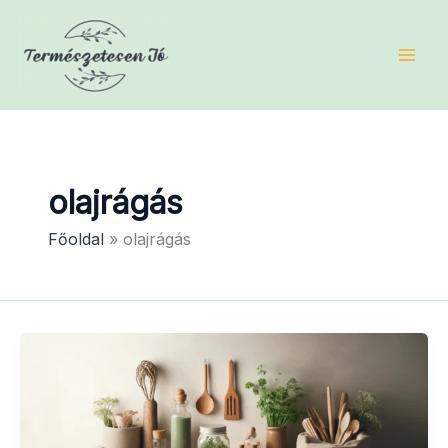
Skip
to
content
olajrágás
Főoldal
olajrágás