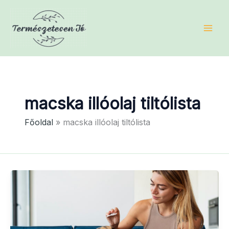
Skip
to
content
macska illóolaj tiltólista
Főoldal
macska illóolaj tiltólista