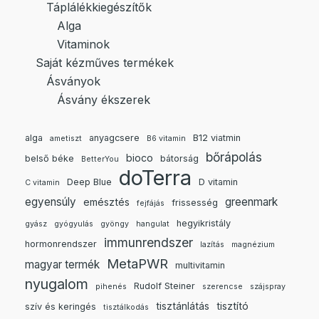
Táplálékkiegészítők
Alga
Vitaminok
Saját kézműves termékek
Ásványok
Ásvány ékszerek
alga
anyagcsere
B12 viatmin
ametiszt
B6 vitamin
bőrápolás
bioco
belső béke
bátorság
BetterYou
doTerra
Deep Blue
D vitamin
C vitamin
egyensúly
greenmark
emésztés
frissesség
fejfájás
hegyikristály
gyász
gyógyulás
gyöngy
hangulat
immunrendszer
hormonrendszer
lazítás
magnézium
MetaPWR
magyar termék
multivitamin
nyugalom
Rudolf Steiner
pihenés
szerencse
szájspray
tisztánlátás
tisztító
szív és keringés
tisztálkodás