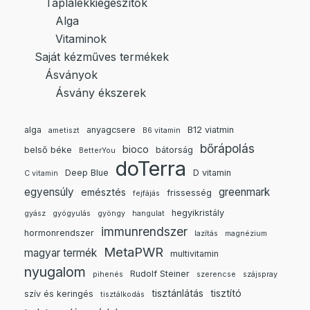
Táplálékkiegészítők
Alga
Vitaminok
Saját kézműves termékek
Ásványok
Ásvány ékszerek
alga
anyagcsere
B12 viatmin
ametiszt
B6 vitamin
bőrápolás
bioco
belső béke
bátorság
BetterYou
doTerra
Deep Blue
D vitamin
C vitamin
egyensúly
greenmark
emésztés
frissesség
fejfájás
hegyikristály
gyász
gyógyulás
gyöngy
hangulat
immunrendszer
hormonrendszer
lazítás
magnézium
MetaPWR
magyar termék
multivitamin
nyugalom
Rudolf Steiner
pihenés
szerencse
szájspray
tisztánlátás
tisztító
szív és keringés
tisztálkodás