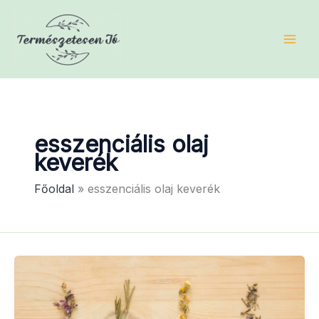
Skip
to
content
esszenciális olaj
keverék
Főoldal
esszenciális olaj keverék