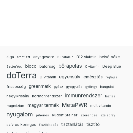
alga
anyagcsere
B12 viatmin
belső béke
ametiszt
B6 vitamin
bőrápolás
bioco
bátorság
Deep Blue
BetterYou
C vitamin
doTerra
egyensúly
emésztés
D vitamin
fejfájás
greenmark
frissesség
gyász
gyógyulás
gyöngy
hangulat
immunrendszer
hegyikristály
hormonrendszer
lazítás
MetaPWR
magyar termék
multivitamin
magnézium
nyugalom
Rudolf Steiner
pihenés
szerencse
szájspray
tisztánlátás
tisztító
szív és keringés
tisztálkodás