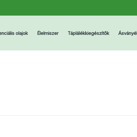
nciális olajok
Élelmiszer
Táplálékkiegészítők
Ásványé