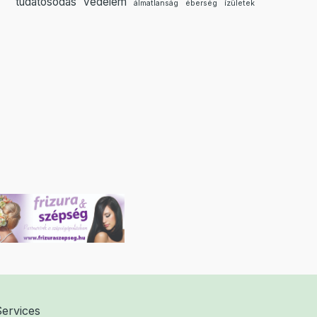
tudatosodás
védelem
álmatlanság
éberség
ízületek
Services