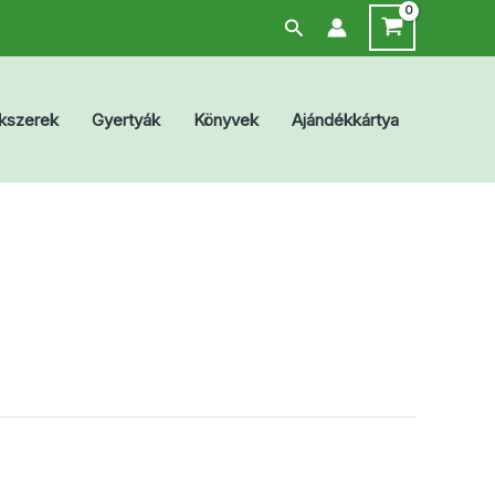
Search
kszerek
Gyertyák
Könyvek
Ajándékkártya