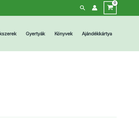
Search
kszerek
Gyertyák
Könyvek
Ajándékkártya