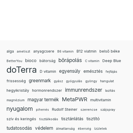
alga
anyagcsere
B12 viatmin
belső béke
ametiszt
B6 vitamin
bőrápolás
bioco
bátorság
Deep Blue
BetterYou
C vitamin
doTerra
egyensúly
emésztés
D vitamin
fejfájás
greenmark
frissesség
gyász
gyógyulás
gyöngy
hangulat
immunrendszer
hegyikristály
hormonrendszer
lazítás
MetaPWR
magyar termék
multivitamin
magnézium
nyugalom
Rudolf Steiner
pihenés
szerencse
szájspray
tisztánlátás
tisztító
szív és keringés
tisztálkodás
tudatosodás
védelem
álmatlanság
éberség
ízületek