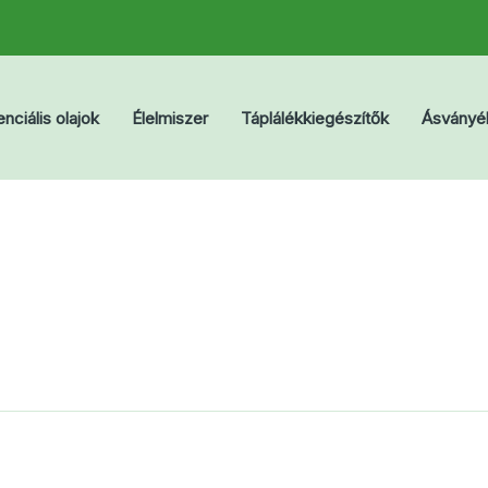
nciális olajok
Élelmiszer
Táplálékkiegészítők
Ásványé