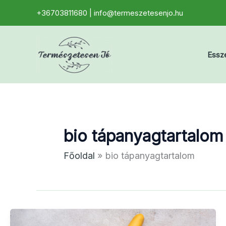
Skip
+36703811680 | info@termeszetesenjo.hu
to
content
Essze
bio tápanyagtartalom
Főoldal
bio tápanyagtartalom