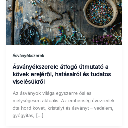
Ásványékszerek
Ásványékszerek: átfogó útmutató a
kövek erejéről, hatásairól és tudatos
viselésükről
Az ásványok világa egyszerre ősi és
mélységesen aktuális. Az emberiség évezredek
óta hord követ, kristályt és ásványt – védelem,
gyógyítás, […]