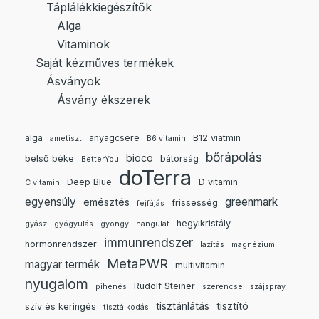
Táplálékkiegészítők
Alga
Vitaminok
Saját kézműves termékek
Ásványok
Ásvány ékszerek
alga
anyagcsere
B12 viatmin
ametiszt
B6 vitamin
bőrápolás
bioco
belső béke
bátorság
BetterYou
doTerra
Deep Blue
D vitamin
C vitamin
egyensúly
greenmark
emésztés
frissesség
fejfájás
hegyikristály
gyász
gyógyulás
gyöngy
hangulat
immunrendszer
hormonrendszer
lazítás
magnézium
MetaPWR
magyar termék
multivitamin
nyugalom
Rudolf Steiner
pihenés
szerencse
szájspray
tisztánlátás
tisztító
szív és keringés
tisztálkodás