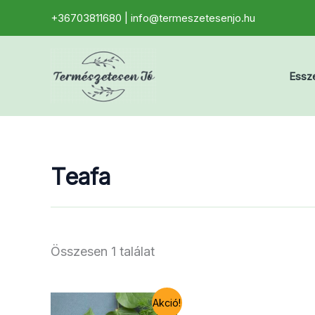
Skip
+36703811680 | info@termeszetesenjo.hu
to
content
Essze
Teafa
Összesen 1 találat
Akció!