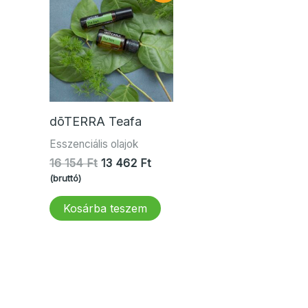
dōTERRA Teafa
Esszenciális olajok
Original
Current
16 154
Ft
13 462
Ft
price
price
(bruttó)
was:
is:
16
13
Kosárba teszem
154 Ft.
462 Ft.