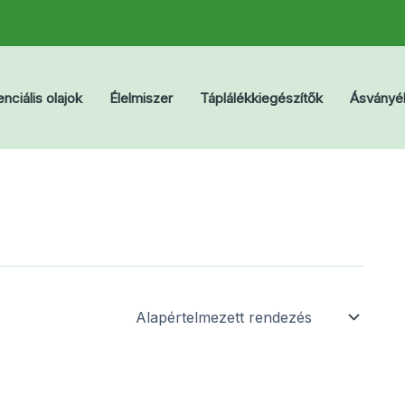
nciális olajok
Élelmiszer
Táplálékkiegészítők
Ásványé