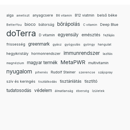
alga
anyagcsere
B12 viatmin
belső béke
ametiszt
B6 vitamin
bőrápolás
bioco
bátorság
Deep Blue
BetterYou
C vitamin
doTerra
egyensúly
emésztés
D vitamin
fejfájás
greenmark
frissesség
gyász
gyógyulás
gyöngy
hangulat
immunrendszer
hegyikristály
hormonrendszer
lazítás
MetaPWR
magyar termék
multivitamin
magnézium
nyugalom
Rudolf Steiner
pihenés
szerencse
szájspray
tisztánlátás
tisztító
szív és keringés
tisztálkodás
tudatosodás
védelem
álmatlanság
éberség
ízületek