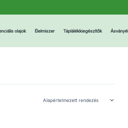
nciális olajok
Élelmiszer
Táplálékkiegészítők
Ásványé