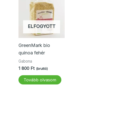
ELFOGYOTT
GreenMark bio
quinoa fehér
Gabona
1 800
Ft
(bruttó)
Tovább olvasom