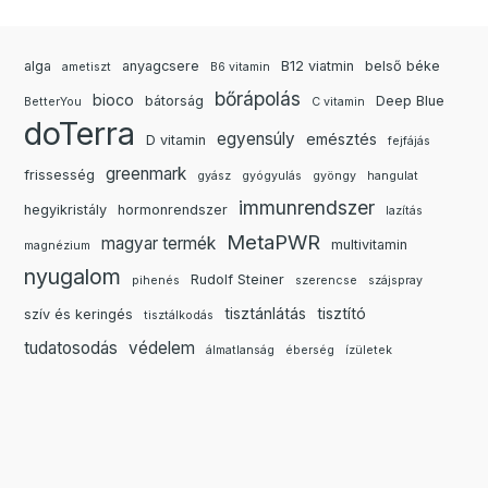
alga
anyagcsere
B12 viatmin
belső béke
ametiszt
B6 vitamin
bőrápolás
bioco
bátorság
Deep Blue
BetterYou
C vitamin
doTerra
egyensúly
emésztés
D vitamin
fejfájás
greenmark
frissesség
gyász
gyógyulás
gyöngy
hangulat
immunrendszer
hegyikristály
hormonrendszer
lazítás
MetaPWR
magyar termék
multivitamin
magnézium
nyugalom
Rudolf Steiner
pihenés
szerencse
szájspray
tisztánlátás
tisztító
szív és keringés
tisztálkodás
tudatosodás
védelem
álmatlanság
éberség
ízületek