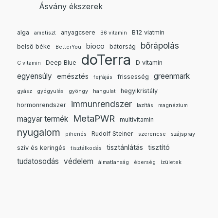
Ásvány ékszerek
alga
anyagcsere
B12 viatmin
ametiszt
B6 vitamin
bőrápolás
bioco
belső béke
bátorság
BetterYou
doTerra
Deep Blue
D vitamin
C vitamin
egyensúly
greenmark
emésztés
frissesség
fejfájás
hegyikristály
gyász
gyógyulás
gyöngy
hangulat
immunrendszer
hormonrendszer
lazítás
magnézium
MetaPWR
magyar termék
multivitamin
nyugalom
Rudolf Steiner
pihenés
szerencse
szájspray
tisztánlátás
tisztító
szív és keringés
tisztálkodás
tudatosodás
védelem
álmatlanság
éberség
ízületek