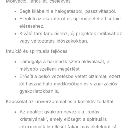
Motiváció, lendület, cselekvés
Segít kilábalni a halogatásból, passzivitásból.
Élénkíti az akaraterőt és új lendületet ad céljaid
eléréséhez.
Kiváló társ tanuláshoz, új projektek indításához
vagy változtatási időszakokban.
Intuíció és spirituális fejlődés
Támogatja a harmadik szem aktiválását, a
mélyebb szellemi megértést.
Erősíti a belső vezetésbe vetett bizalmat, ezért
jól használható meditációban és vizualizációs
gyakorlatokban is.
Kapcsolat az univerzummal és a kollektív tudattal
Az apatitot gyakran nevezik a „tudás
kristályának”, amely elősegíti a spirituális
információk letöltését (akár más életekből is).