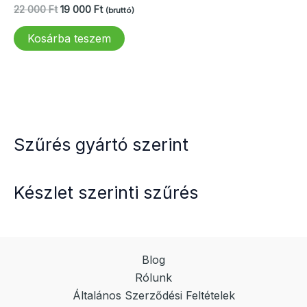
Original
Current
22 000
Ft
19 000
Ft
(bruttó)
price
price
was:
is:
Kosárba teszem
22
19
000 Ft.
000 Ft.
Szűrés gyártó szerint
Készlet szerinti szűrés
Blog
Rólunk
Általános Szerződési Feltételek