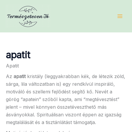
Skip
to
content
apatit
Apatit
Az
apatit
kristály (leggyakrabban kék, de létezik zöld,
sárga, lila változatban is) egy rendkívül inspiráló,
motiváló és szellemi fejlődést segítő kő. Nevét a
görög “apatein” szóból kapta, ami “megtévesztést”
jelent – mivel könnyen összetéveszthető más
ásványokkal. Spirituálisan viszont éppen az igazság
megtalálását és a tisztánlátást támogatja.