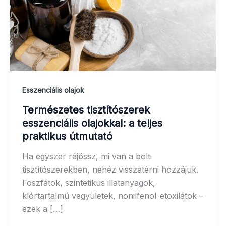
Esszenciális olajok
Természetes tisztítószerek
esszenciális olajokkal: a teljes
praktikus útmutató
Ha egyszer rájössz, mi van a bolti
tisztítószerekben, nehéz visszatérni hozzájuk.
Foszfátok, szintetikus illatanyagok,
klórtartalmú vegyületek, nonilfenol-etoxilátok –
ezek a […]