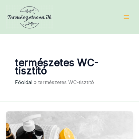
Skip
to
content
természetes WC-
tisztító
Főoldal
természetes WC-tisztító