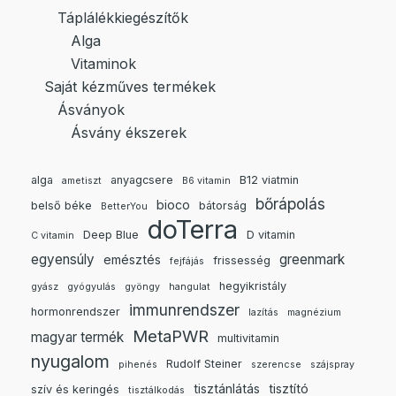
Táplálékkiegészítők
Alga
Vitaminok
Saját kézműves termékek
Ásványok
Ásvány ékszerek
alga
anyagcsere
B12 viatmin
ametiszt
B6 vitamin
bőrápolás
bioco
belső béke
bátorság
BetterYou
doTerra
Deep Blue
D vitamin
C vitamin
egyensúly
greenmark
emésztés
frissesség
fejfájás
hegyikristály
gyász
gyógyulás
gyöngy
hangulat
immunrendszer
hormonrendszer
lazítás
magnézium
MetaPWR
magyar termék
multivitamin
nyugalom
Rudolf Steiner
pihenés
szerencse
szájspray
tisztánlátás
tisztító
szív és keringés
tisztálkodás