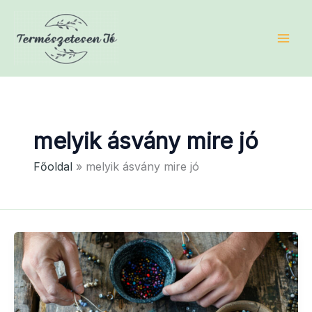
Skip
to
content
melyik ásvány mire jó
Főoldal
melyik ásvány mire jó