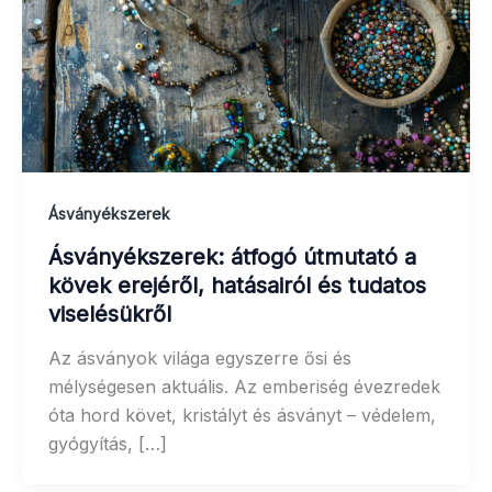
Ásványékszerek
Ásványékszerek: átfogó útmutató a
kövek erejéről, hatásairól és tudatos
viselésükről
Az ásványok világa egyszerre ősi és
mélységesen aktuális. Az emberiség évezredek
óta hord követ, kristályt és ásványt – védelem,
gyógyítás, […]