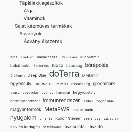
Táplálékkiegészítők
Alga
Vitaminok
Saját kézműves termékek
Ásványok
Ásvány ékszerek
alga
anyagcsere
B12 viatmin
ametiszt
B6 vitamin
bőrápolás
bioco
belső béke
bátorság
BetterYou
doTerra
Deep Blue
D vitamin
C vitamin
egyensúly
greenmark
emésztés
frissesség
fejfájás
hegyikristály
gyász
gyógyulás
gyöngy
hangulat
immunrendszer
hormonrendszer
lazítás
magnézium
MetaPWR
magyar termék
multivitamin
nyugalom
Rudolf Steiner
pihenés
szerencse
szájspray
tisztánlátás
tisztító
szív és keringés
tisztálkodás