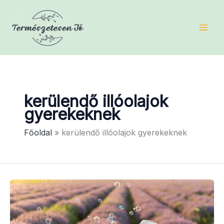
Skip
to
content
kerülendő illóolajok
gyerekeknek
Főoldal
kerülendő illóolajok gyerekeknek