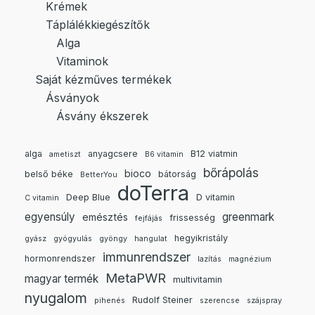
Krémek
Táplálékkiegészítők
Alga
Vitaminok
Saját kézműves termékek
Ásványok
Ásvány ékszerek
alga
anyagcsere
B12 viatmin
ametiszt
B6 vitamin
bőrápolás
bioco
belső béke
bátorság
BetterYou
doTerra
Deep Blue
D vitamin
C vitamin
egyensúly
greenmark
emésztés
frissesség
fejfájás
hegyikristály
gyász
gyógyulás
gyöngy
hangulat
immunrendszer
hormonrendszer
lazítás
magnézium
MetaPWR
magyar termék
multivitamin
nyugalom
Rudolf Steiner
pihenés
szerencse
szájspray